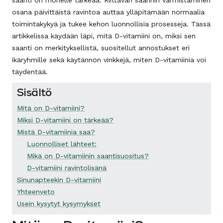
saanti on monelle tärkeää. Riittävän saannin varmistaminen
osana päivittäistä ravintoa auttaa ylläpitämään normaalia
toimintakykyä ja tukee kehon luonnollisia prosesseja. Tässä
artikkelissa käydään läpi, mitä D-vitamiini on, miksi sen
saanti on merkityksellistä, suositellut annostukset eri
ikäryhmille sekä käytännön vinkkejä, miten D-vitamiinia voi
täydentää.
Sisältö
Mitä on D-vitamiini?
Miksi D-vitamiini on tärkeää?
Mistä D-vitamiinia saa?
Luonnolliset lähteet:
Mikä on D-vitamiinin saantisuositus?
D-vitamiini ravintolisänä
Sinunapteekin D-vitamiini
Yhteenveto
Usein kysytyt kysymykset