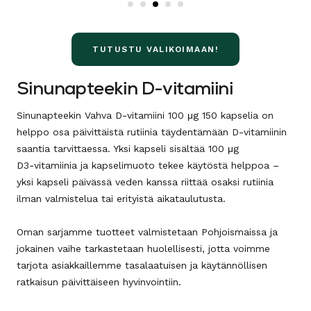
TUTUSTU VALIKOIMAAN!
Sinunapteekin D-vitamiini
Sinunapteekin Vahva D‑vitamiini 100 μg 150 kapselia on
helppo osa päivittäistä rutiinia täydentämään D-vitamiinin
saantia tarvittaessa. Yksi kapseli sisältää 100 μg
D3‑vitamiinia ja kapselimuoto tekee käytöstä helppoa –
yksi kapseli päivässä veden kanssa riittää osaksi rutiinia
ilman valmistelua tai erityistä aikataulutusta.
Oman sarjamme tuotteet valmistetaan Pohjoismaissa ja
jokainen vaihe tarkastetaan huolellisesti, jotta voimme
tarjota asiakkaillemme tasalaatuisen ja käytännöllisen
ratkaisun päivittäiseen hyvinvointiin.