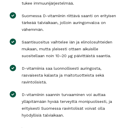
tukee immuunijärjestelmää.
Suomessa D-vitamiinin riittävä saanti on erityisen
tärkeää talviaikaan, jolloin auringonvaloa on
vähemmän.
Saantisuositus vaihtelee iän ja elinolosuhteiden
mukaan, mutta yleisesti ottaen aikuisille
suositellaan noin 10–20 µg päivittäistä saantia.
D-vitamiinia saa luonnollisesti auringosta,
rasvaisesta kalasta ja maitotuotteista sekä
ravintolisistä.
D-vitamiinin saannin turvaaminen voi auttaa
ylläpitämään hyvää terveyttä monipuolisesti, ja
erityisesti Suomessa ravintolisät voivat olla
hyödyllisiä talviaikaan.