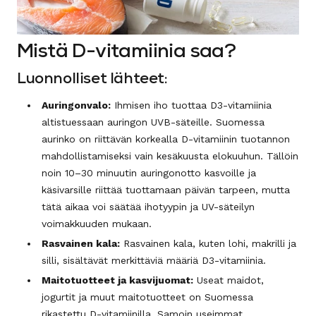
Mistä D-vitamiinia saa?
Luonnolliset lähteet:
Auringonvalo
:
Ihmisen iho tuottaa D3-vitamiinia
altistuessaan auringon UVB-säteille. Suomessa
aurinko on riittävän korkealla D-vitamiinin tuotannon
mahdollistamiseksi vain kesäkuusta elokuuhun. Tällöin
noin 10–30 minuutin auringonotto kasvoille ja
käsivarsille riittää tuottamaan päivän tarpeen, mutta
tätä aikaa voi säätää ihotyypin ja UV-säteilyn
voimakkuuden mukaan.
Rasvainen kala
:
Rasvainen kala, kuten lohi, makrilli ja
silli, sisältävät merkittäviä määriä D3-vitamiinia.
Maitotuotteet ja kasvijuomat
:
Useat maidot,
jogurtit ja muut maitotuotteet on Suomessa
rikastettu D-vitamiinilla. Samoin useimmat