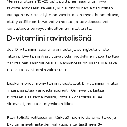
Yleisesti ottaen 10–20 µg päivittäinen saanti on hyvä
tavoite erityisesti talvella, kun luonnollinen altistuminen
auringon UVB-säteilylle on vähäistä. On myös huomioitava,
että yksilöllinen tarve voi vaihdella, ja tarvittaessa voi
konsultoida terveydenhuollon ammattilaista.
D-vitamiini ravintolisänä
Jos D-vitamiinin saanti ravinnosta ja auringosta ei ole
riittävä, D-vitamiinilisät voivat olla hyödyllinen tapa täyttää
päivittäinen saantisuositus. Markkinoilla on saatavilla sekä
D3- että D2-vitamiinivalmisteita.
Lisäksi monet monivitamiinit sisältävät D-vitamiinia, mutta
määrä saattaa vaihdella suuresti. On hyvä tarkistaa
tuotteen sisältämä määrä, jotta D-vitamiinia tulee
riittävästi, mutta ei myöskään liikaa.
Ravintolisää valitessa on tärkeää huomioida oma tarve ja
D-vitamiinivalmisteiden vahvuus, sillä
liiallinen D-