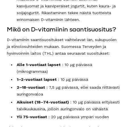
kasvijuomat ja kasviperäiset jogurtit, kuten kaura- ja
soijajogurtit. Rikastaminen tekee näistä tuotteista
erinomaisen D-vitamiinin lähteen.
Mikä on D-vitamiinin saantisuositus?
D-vitamiinin saantisuositukset vaihtelevat iän, sukupuolen
ja elinolosuhteiden mukaan. Suomessa Terveyden ja
hyvinvoinnin laitos (THL) antaa seuraavat suositukset:
Alle 1-vuotiaat lapset
: 10 µg päivässä
(mikrogrammaa)
1–2-vuotiaat lapset
: 10 µg päivässä
2–18-vuotiaat
: 7,5 µg päivässä, ellei saada riittävästi
auringonvaloa
Aikuiset (18–74-vuotiaat)
: 10 µg päivässä erityisesti
talvikuukausina, jolloin auringonvalo on vähäistä
Yli 75-vuotiaat
: 20 µg päivässä ympäri vuoden