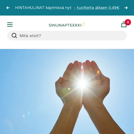
Siirry
HINTAHULINAT käynnissä nyt
- tuotteita alkaen 0,49€
Edellinen
Seur
sisältöön
0
Sinunapteekki.fi
Navigaatio