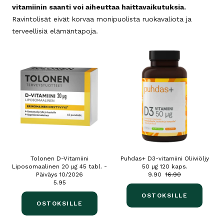
vitamiinin saanti voi aiheuttaa haittavaikutuksia.
Ravintolisät eivät korvaa monipuolista ruokavaliota ja
terveellisiä elämäntapoja.
Tolonen D-Vitamiini
Puhdas+ D3-vitamiini Oliiviöljy
Liposomaalinen 20 µg 45 tabl. -
50 µg 120 kaps.
Päiväys 10/2026
9.90
16.90
5.95
OSTOKSILLE
OSTOKSILLE