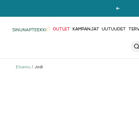
Siirry
Edellinen
sisältöön
OUTLET
KAMPANJAT
UUTUUDET
TER
Sinunapteekki.fi
Etusivu
Jodi