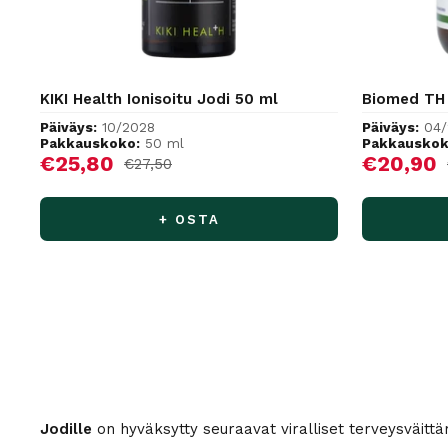
KIKI Health Ionisoitu Jodi 50 ml
Biomed TH 
Päiväys:
10/2028
Päiväys:
04/
Pakkauskoko:
50 ml
Pakkauskok
Alennushinta
Alennus
€25,80
€20,90
Normaalihinta
€27,50
+ OSTA
Jodille
on hyväksytty seuraavat viralliset terveysväittä