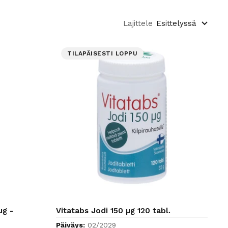
Lajittele
Esittelyssä
TILAPÄISESTI LOPPU
µg -
Vitatabs Jodi 150 µg 120 tabl.
Päiväys:
02/2029