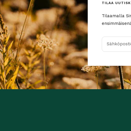
TILAA UUTISK
Tilaamalla Si
ensimmäisenä 
Sähköpostio