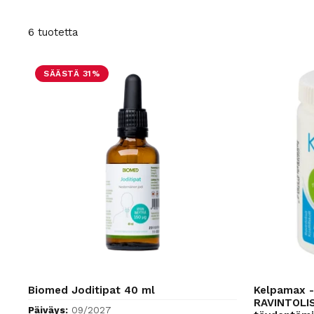
6 tuotetta
SÄÄSTÄ 31%
Biomed Joditipat 40 ml
Kelpamax - 
RAVINTOLIS
Päiväys:
09/2027