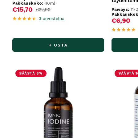
täydentäm
Pakkauskoko:
40ml
Alennushinta
€15,70
Normaalihinta
€22,90
Päiväys:
11/
Pakkauskok
3 arvostelua
Alennus
€6,90
+ OSTA
SÄÄSTÄ 6%
SÄÄSTÄ 