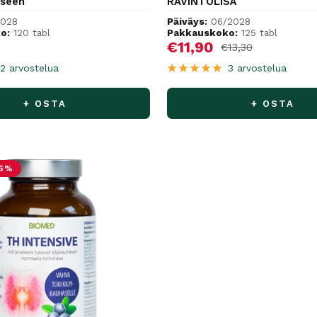
iseen
RAVINTOLISÄ
2028
Päiväys:
06/2028
o:
120 tabl
Pakkauskoko:
125 tabl
hinta
Alennushinta
€11,90
Normaalihinta
€13,30
2 arvostelua
3 arvostelua
+ OSTA
+ OSTA
16%