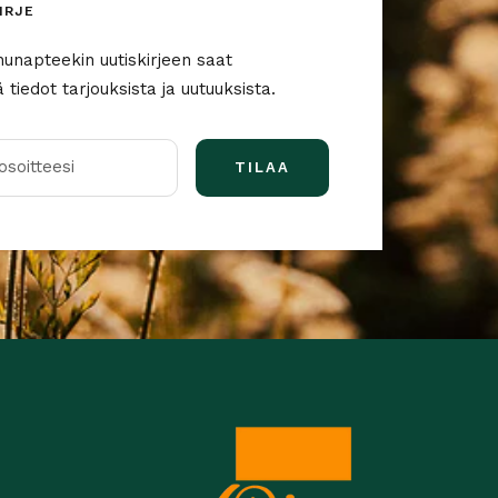
IRJE
nunapteekin uutiskirjeen saat
tiedot tarjouksista ja uutuuksista.
soitteesi
TILAA