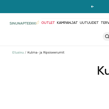
Siirry
Edellinen
sisältöön
OUTLET
KAMPANJAT
UUTUUDET
TER
Sinunapteekki.fi
Etusivu
Kulma- ja Ripsiseerumit
Ku