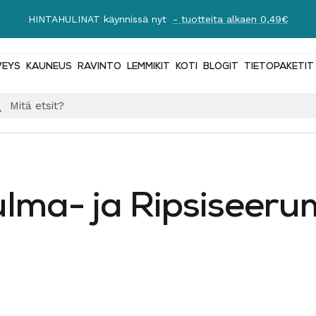
Ilmainen toimitus yli 89 € tilauksiin!
Lue lisää
VEYS
KAUNEUS
RAVINTO
LEMMIKIT
KOTI
BLOGIT
TIETOPAKETIT
lma- ja Ripsiseeru