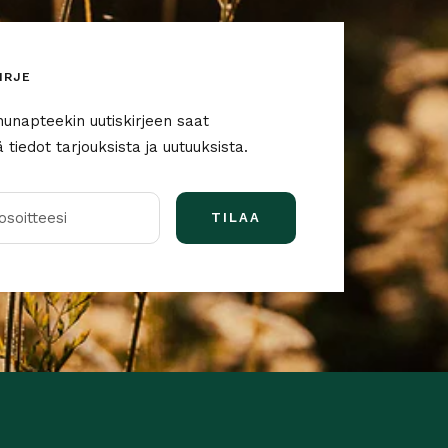
IRJE
nunapteekin uutiskirjeen saat
tiedot tarjouksista ja uutuuksista.
soitteesi
TILAA