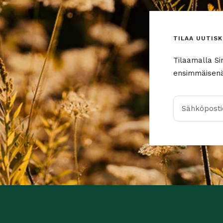
TILAA UUTISK
Tilaamalla Si
ensimmäisenä 
Sähköpostio