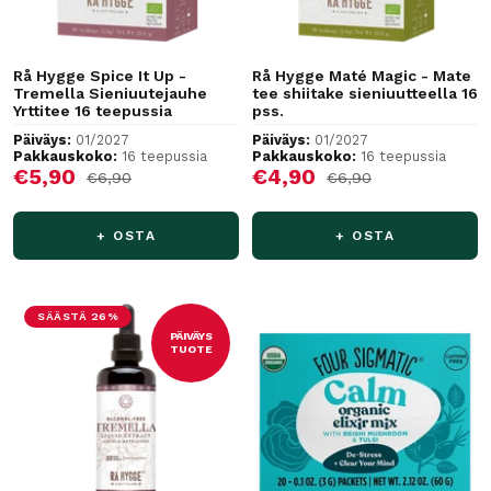
Rå Hygge Spice It Up -
Rå Hygge Maté Magic - Mate
Tremella Sieniuutejauhe
tee shiitake sieniuutteella 16
Yrttitee 16 teepussia
pss.
Päiväys:
01/2027
Päiväys:
01/2027
Pakkauskoko:
16 teepussia
Pakkauskoko:
16 teepussia
Alennushinta
Alennushinta
€5,90
€4,90
Normaalihinta
Normaalihinta
€6,90
€6,90
+ OSTA
+ OSTA
SÄÄSTÄ 26%
PÄIVÄYS
TUOTE