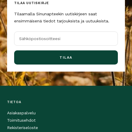
TILAA UUTISKIRJE
Tilaamalla Sinunapteekin uutiskirjeen saat
ensimmäisenä tiedot tarjouksista ja uutuuksista.
Sähköpostiosoitteesi
TILAA
TIETOA
Asiakaspalvelu
Toimitusehdot
Rekisteriseloste