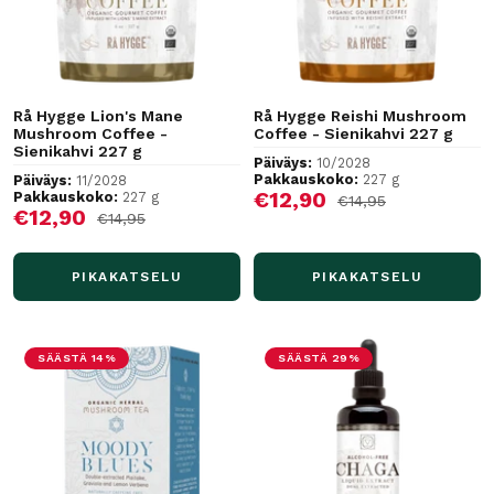
Rå Hygge Lion's Mane
Rå Hygge Reishi Mushroom
Mushroom Coffee -
Coffee - Sienikahvi 227 g
Sienikahvi 227 g
Päiväys:
10/2028
Pakkauskoko:
227 g
Päiväys:
11/2028
Alennushinta
€12,90
Pakkauskoko:
227 g
Normaalihinta
€14,95
Alennushinta
€12,90
Normaalihinta
€14,95
PIKAKATSELU
PIKAKATSELU
SÄÄSTÄ 14%
SÄÄSTÄ 29%