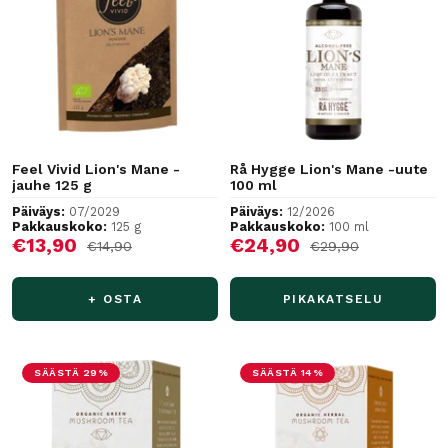
Feel Vivid Lion's Mane -
Rå Hygge Lion's Mane -uute
jauhe 125 g
100 ml
Päiväys:
07/2029
Päiväys:
12/2026
Pakkauskoko:
125 g
Pakkauskoko:
100 ml
Alennushinta
Alennushinta
€13,90
€24,90
Normaalihinta
Normaalihinta
€14,90
€29,90
+ OSTA
PIKAKATSELU
SÄÄSTÄ 29%
SÄÄSTÄ 14%