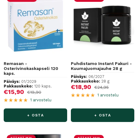
Remasan -
Puhdistamo Instant Pakuri -
Osterivinokaskapseli 120
Kuumajuomajauhe 28 g
kaps.
Päiväys:
06/2027
Pakkauskoko:
28 g
Päiväys:
01/2029
Alennushinta
€18,90
Pakkauskoko:
120 kaps.
Normaalihinta
€24,95
Alennushinta
€15,90
Normaalihinta
€19,90
1 arvostelu
1 arvostelu
+ OSTA
+ OSTA
SÄÄSTÄ 15%
SÄÄSTÄ 30%