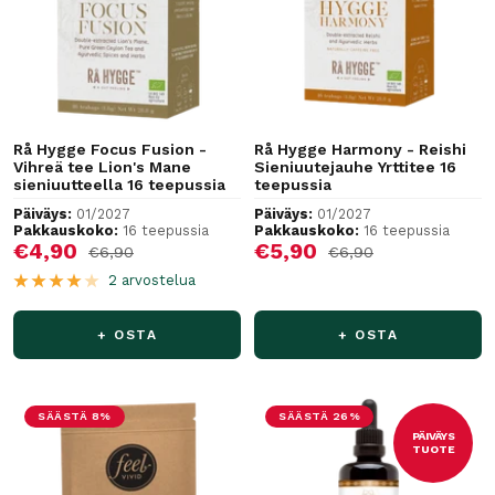
Rå Hygge Focus Fusion -
Rå Hygge Harmony - Reishi
Vihreä tee Lion's Mane
Sieniuutejauhe Yrttitee 16
sieniuutteella 16 teepussia
teepussia
Päiväys:
01/2027
Päiväys:
01/2027
Pakkauskoko:
16 teepussia
Pakkauskoko:
16 teepussia
Alennushinta
Alennushinta
€4,90
€5,90
Normaalihinta
Normaalihinta
€6,90
€6,90
2 arvostelua
+ OSTA
+ OSTA
SÄÄSTÄ 8%
SÄÄSTÄ 26%
PÄIVÄYS
TUOTE