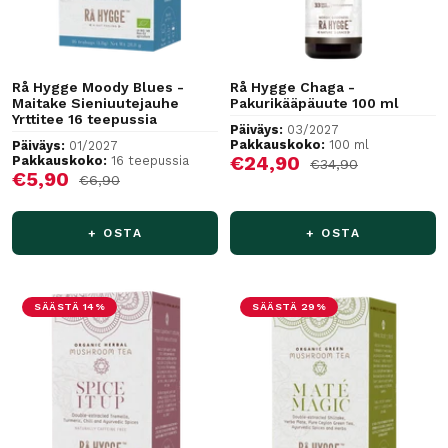
Rå Hygge Moody Blues -
Rå Hygge Chaga -
Maitake Sieniuutejauhe
Pakurikääpäuute 100 ml
Yrttitee 16 teepussia
Päiväys:
03/2027
Pakkauskoko:
100 ml
Päiväys:
01/2027
Alennushinta
€24,90
Pakkauskoko:
16 teepussia
Normaalihinta
€34,90
Alennushinta
€5,90
Normaalihinta
€6,90
+ OSTA
+ OSTA
SÄÄSTÄ 14%
SÄÄSTÄ 29%