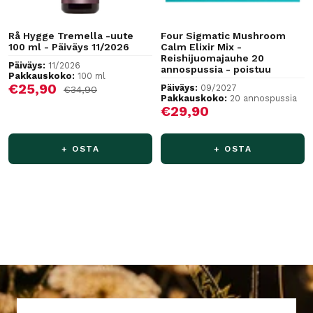
Rå Hygge Tremella -uute
Four Sigmatic Mushroom
100 ml - Päiväys 11/2026
Calm Elixir Mix -
Reishijuomajauhe 20
Päiväys:
11/2026
annospussia - poistuu
Pakkauskoko:
100 ml
Alennushinta
€25,90
Päiväys:
09/2027
Normaalihinta
€34,90
Pakkauskoko:
20 annospussia
Alennushinta
€29,90
+ OSTA
+ OSTA