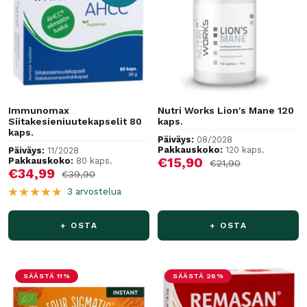
Immunomax
Nutri Works Lion's Mane 120
Siitakesieniuutekapselit 80
kaps.
kaps.
Päiväys:
08/2028
Pakkauskoko:
120 kaps.
Päiväys:
11/2028
Alennushinta
€15,90
Pakkauskoko:
80 kaps.
Normaalihinta
€21,90
Alennushinta
€34,99
Normaalihinta
€39,90
3 arvostelua
+ OSTA
+ OSTA
SÄÄSTÄ 11%
SÄÄSTÄ 26%