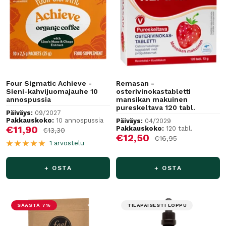
Four Sigmatic Achieve -
Remasan -
Sieni-kahvijuomajauhe 10
osterivinokastabletti
annospussia
mansikan makuinen
pureskeltava 120 tabl.
Päiväys:
09/2027
Pakkauskoko:
10 annospussia
Päiväys:
04/2029
Alennushinta
€11,90
Pakkauskoko:
120 tabl.
Normaalihinta
€13,30
Alennushinta
€12,50
Normaalihinta
€16,95
1 arvostelu
+ OSTA
+ OSTA
SÄÄSTÄ 7%
TILAPÄISESTI LOPPU