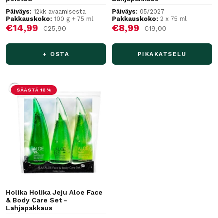
Päiväys:
12kk avaamisesta
Päiväys:
05/2027
Pakkauskoko:
100 g + 75 ml
Pakkauskoko:
2 x 75 ml
Alennushinta
Alennushinta
€14,99
€8,99
Normaalihinta
Normaalihinta
€25,90
€19,00
+ OSTA
PIKAKATSELU
SÄÄSTÄ 16%
Holika Holika Jeju Aloe Face
& Body Care Set -
Lahjapakkaus