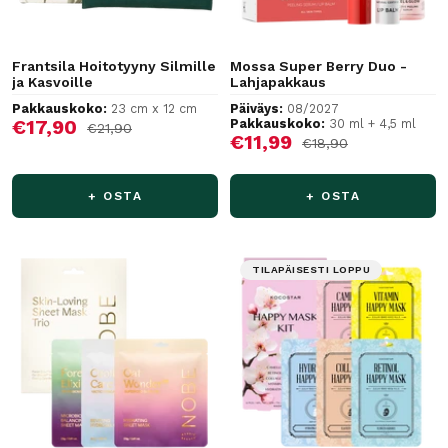
Frantsila Hoitotyyny Silmille
Mossa Super Berry Duo -
ja Kasvoille
Lahjapakkaus
Pakkauskoko:
23 cm x 12 cm
Päiväys:
08/2027
Alennushinta
€17,90
Pakkauskoko:
30 ml + 4,5 ml
Normaalihinta
€21,90
Alennushinta
€11,99
Normaalihinta
€18,90
+ OSTA
+ OSTA
TILAPÄISESTI LOPPU