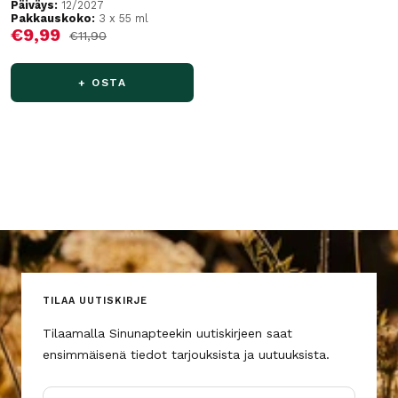
Päiväys:
12/2027
Pakkauskoko:
3 x 55 ml
Alennushinta
€9,99
Normaalihinta
€11,90
+ OSTA
TILAA UUTISKIRJE
Tilaamalla Sinunapteekin uutiskirjeen saat
ensimmäisenä tiedot tarjouksista ja uutuuksista.