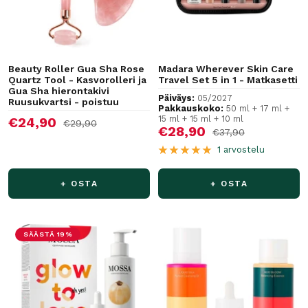
Beauty Roller Gua Sha Rose
Madara Wherever Skin Care
Quartz Tool - Kasvorolleri ja
Travel Set 5 in 1 - Matkasetti
Gua Sha hierontakivi
Päiväys:
05/2027
Ruusukvartsi - poistuu
Pakkauskoko:
50 ml + 17 ml +
15 ml + 15 ml + 10 ml
Alennushinta
€24,90
Normaalihinta
€29,90
Alennushinta
€28,90
Normaalihinta
€37,90
1 arvostelu
+ OSTA
+ OSTA
SÄÄSTÄ 19%