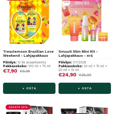
Treaclemoon Brazilian Love
Smuuti Skin Mini Kit -
Weekend - Lahjapakkaus
Lahjapakkaus - erä
Päiväys:
12 kk avaamisesta
Päiväys:
07/2028
Pakkauskoko:
100 ml + 75 ml
Pakkauskoko:
20 ml + 15 ml +
Alennushinta
€7,90
20 ml + 10 ml
Normaalihinta
€9,95
Alennushinta
€24,90
Normaalihinta
€26,90
+ OSTA
+ OSTA
SÄÄSTÄ 20%