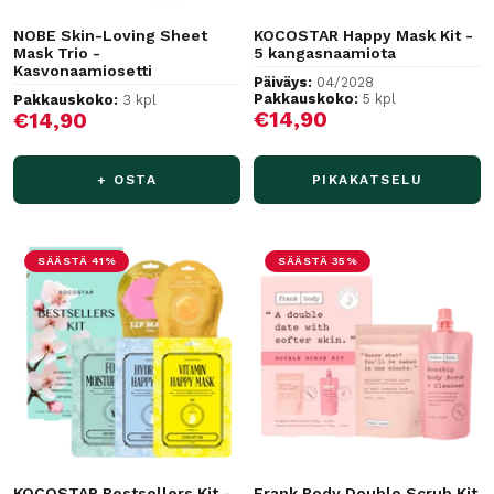
NOBE Skin-Loving Sheet
KOCOSTAR Happy Mask Kit -
Mask Trio -
5 kangasnaamiota
Kasvonaamiosetti
Päiväys:
04/2028
Pakkauskoko:
5 kpl
Pakkauskoko:
3 kpl
Alennushinta
Alennushinta
€14,90
€14,90
+ OSTA
PIKAKATSELU
SÄÄSTÄ 41%
SÄÄSTÄ 35%
KOCOSTAR Bestsellers Kit -
Frank Body Double Scrub Kit