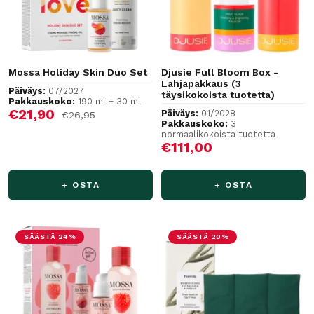
Mossa Holiday Skin Duo Set
Djusie Full Bloom Box -
Lahjapakkaus (3
Päiväys:
07/2027
täysikokoista tuotetta)
Pakkauskoko:
190 ml + 30 ml
Alennushinta
€21,90
Päiväys:
01/2028
Normaalihinta
€26,95
Pakkauskoko:
3
normaalikokoista tuotetta
Alennushinta
€111,00
+ OSTA
+ OSTA
SÄÄSTÄ 24%
SÄÄSTÄ 20%