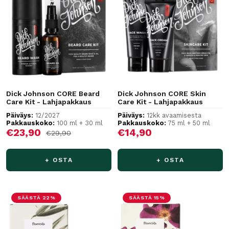
Dick Johnson CORE Beard
Dick Johnson CORE Skin
Care Kit - Lahjapakkaus
Care Kit - Lahjapakkaus
Päiväys:
12/2027
Päiväys:
12kk avaamisesta
Pakkauskoko:
100 ml + 30 ml
Pakkauskoko:
75 ml + 50 ml
Alennushinta
Alennushinta
€23,90
€14,90
Normaalihinta
€29,90
+ OSTA
+ OSTA
SÄÄSTÄ 22%
SÄÄSTÄ 15%