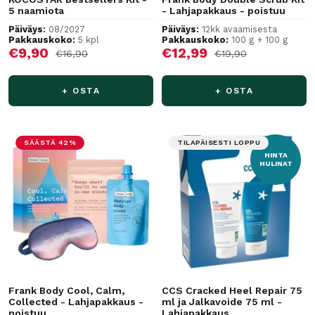
5 naamiota
- Lahjapakkaus - poistuu
Päiväys:
08/2027
Päiväys:
12kk avaamisesta
Pakkauskoko:
5 kpl
Pakkauskoko:
100 g + 100 g
Alennushinta
Alennushinta
€9,90
€12,99
Normaalihinta
Normaalihinta
€16,90
€19,90
+ OSTA
+ OSTA
SÄÄSTÄ 42%
TILAPÄISESTI LOPPU
HINTA
HULINAT
Frank Body Cool, Calm,
CCS Cracked Heel Repair 75
Collected - Lahjapakkaus -
ml ja Jalkavoide 75 ml -
poistuu
Lahjapakkaus