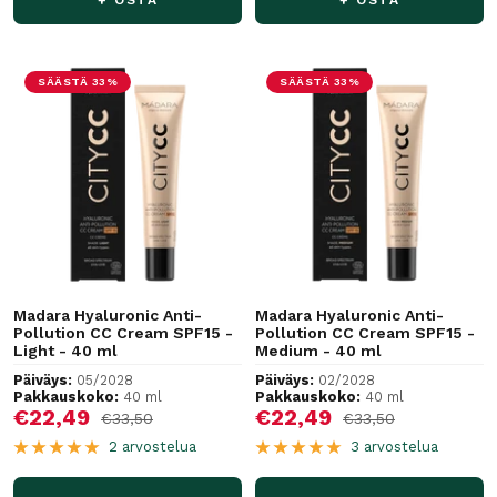
+ OSTA
+ OSTA
SÄÄSTÄ 33%
SÄÄSTÄ 33%
Madara Hyaluronic Anti-
Madara Hyaluronic Anti-
Pollution CC Cream SPF15 -
Pollution CC Cream SPF15 -
Light - 40 ml
Medium - 40 ml
Päiväys:
05/2028
Päiväys:
02/2028
Pakkauskoko:
40 ml
Pakkauskoko:
40 ml
Alennushinta
Alennushinta
€22,49
€22,49
Normaalihinta
Normaalihinta
€33,50
€33,50
2 arvostelua
3 arvostelua