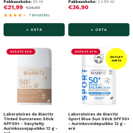
Pakkauskoko:
50 ml
Pakkauskoko:
2 x 50 ml
Alennushinta
Alennushinta
€21,99
€36,90
Normaalihinta
€24,90
1 arvostelu
+ OSTA
+ OSTA
SÄÄSTÄ 32%
SÄÄSTÄ 47%
OUTLET
HINTA
Laboratoires de Biarritz
Laboratoires de Biarritz
Tinted Suncsreen Stick
Sport Blue Sun Stick SPF50+
SPF50+ - Sävytetty
- Aurinkovoidepuikko 12 g -
Aurinkosuojapuikko 12 g -
erä