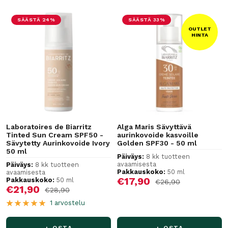
SÄÄSTÄ 24%
SÄÄSTÄ 33%
OUTLET
HINTA
Laboratoires de Biarritz
Alga Maris Sävyttävä
Tinted Sun Cream SPF50 -
aurinkovoide kasvoille
Sävytetty Aurinkovoide Ivory
Golden SPF30 - 50 ml
50 ml
Päiväys:
8 kk tuotteen
avaamisesta
Päiväys:
8 kk tuotteen
Pakkauskoko:
50 ml
avaamisesta
Alennushinta
€17,90
Pakkauskoko:
50 ml
Normaalihinta
€26,90
Alennushinta
€21,90
Normaalihinta
€28,90
1 arvostelu