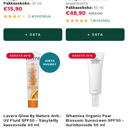
Pakkauskoko:
30 ml
avaamisesta
Alennushinta
€15,90
Pakkauskoko:
50 ml
Alennushinta
€48,90
Normaalihinta
€62,00
2 arvostelua
1 arvostelu
+ OSTA
+ OSTA
SÄÄSTÄ 50%
SÄÄSTÄ 33%
HINTA
HULINAT
Lavera Glow By Nature Anti-
Whamisa Organic Pear
UV Fluid SPF50 - Sävytetty
Blossom Sunscreen SPF50 -
kasvovoide 40 ml
Aurinkovoide 50 ml