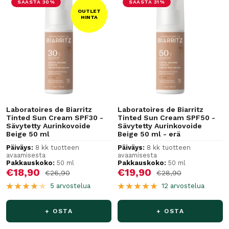
SÄÄSTÄ 30%
SÄÄSTÄ 31%
OUTLET
HINTA
Laboratoires de Biarritz
Laboratoires de Biarritz
Tinted Sun Cream SPF30 -
Tinted Sun Cream SPF50 -
Sävytetty Aurinkovoide
Sävytetty Aurinkovoide
Beige 50 ml
Beige 50 ml - erä
Päiväys:
8 kk tuotteen
Päiväys:
8 kk tuotteen
avaamisesta
avaamisesta
Pakkauskoko:
50 ml
Pakkauskoko:
50 ml
Alennushinta
Alennushinta
€18,90
€19,90
Normaalihinta
Normaalihinta
€26,90
€28,90
5 arvostelua
12 arvostelua
+ OSTA
+ OSTA