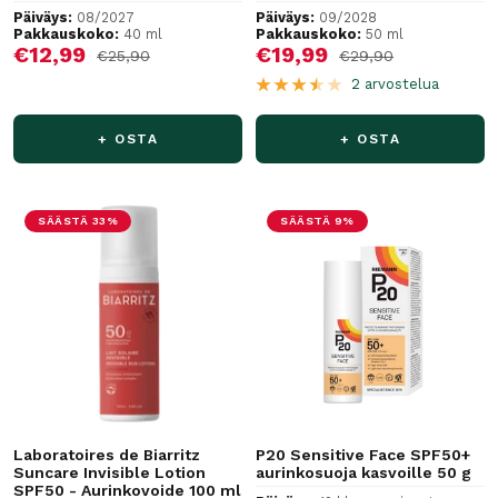
Päiväys:
08/2027
Päiväys:
09/2028
Pakkauskoko:
40 ml
Pakkauskoko:
50 ml
Alennushinta
Alennushinta
€12,99
€19,99
Normaalihinta
Normaalihinta
€25,90
€29,90
2 arvostelua
+ OSTA
+ OSTA
SÄÄSTÄ 33%
SÄÄSTÄ 9%
Laboratoires de Biarritz
P20 Sensitive Face SPF50+
Suncare Invisible Lotion
aurinkosuoja kasvoille 50 g
SPF50 - Aurinkovoide 100 ml