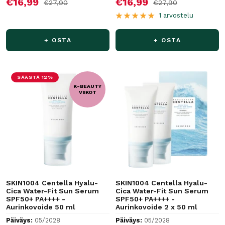
Alennushinta
Alennushinta
€16,99
€16,99
Normaalihinta
Normaalihinta
€27,90
€27,90
1 arvostelu
+ OSTA
+ OSTA
SÄÄSTÄ 12%
K-BEAUTY
VIIKOT
SKIN1004 Centella Hyalu-
SKIN1004 Centella Hyalu-
Cica Water-Fit Sun Serum
Cica Water-Fit Sun Serum
SPF50+ PA++++ -
SPF50+ PA++++ -
Aurinkovoide 50 ml
Aurinkovoide 2 x 50 ml
Päiväys:
05/2028
Päiväys:
05/2028