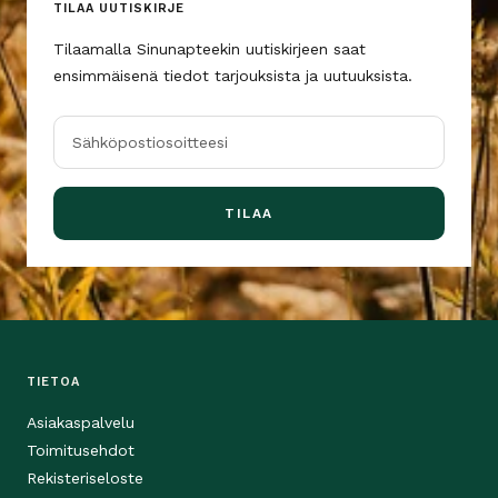
TILAA UUTISKIRJE
Tilaamalla Sinunapteekin uutiskirjeen saat
ensimmäisenä tiedot tarjouksista ja uutuuksista.
Sähköpostiosoitteesi
TILAA
TIETOA
Asiakaspalvelu
Toimitusehdot
Rekisteriseloste