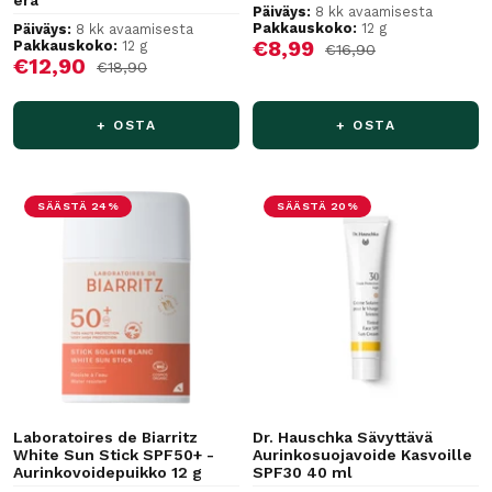
erä
Päiväys:
8 kk avaamisesta
Pakkauskoko:
12 g
Päiväys:
8 kk avaamisesta
Alennushinta
€8,99
Pakkauskoko:
12 g
Normaalihinta
€16,90
Alennushinta
€12,90
Normaalihinta
€18,90
+ OSTA
+ OSTA
SÄÄSTÄ 24%
SÄÄSTÄ 20%
Laboratoires de Biarritz
Dr. Hauschka Sävyttävä
White Sun Stick SPF50+ -
Aurinkosuojavoide Kasvoille
Aurinkovoidepuikko 12 g
SPF30 40 ml