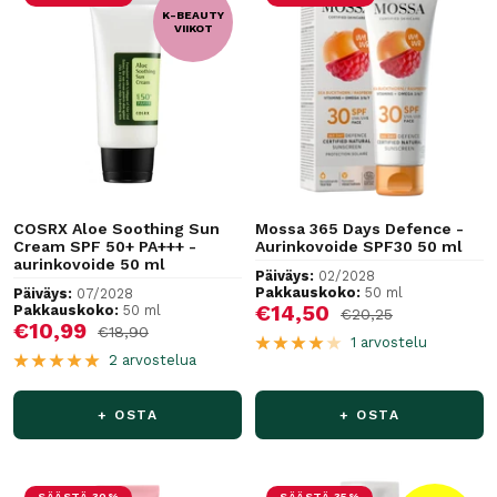
K-BEAUTY
VIIKOT
COSRX Aloe Soothing Sun
Mossa 365 Days Defence -
Cream SPF 50+ PA+++ -
Aurinkovoide SPF30 50 ml
aurinkovoide 50 ml
Päiväys:
02/2028
Pakkauskoko:
50 ml
Päiväys:
07/2028
Alennushinta
€14,50
Pakkauskoko:
50 ml
Normaalihinta
€20,25
Alennushinta
€10,99
Normaalihinta
€18,90
1 arvostelu
2 arvostelua
+ OSTA
+ OSTA
SÄÄSTÄ 30%
SÄÄSTÄ 35%