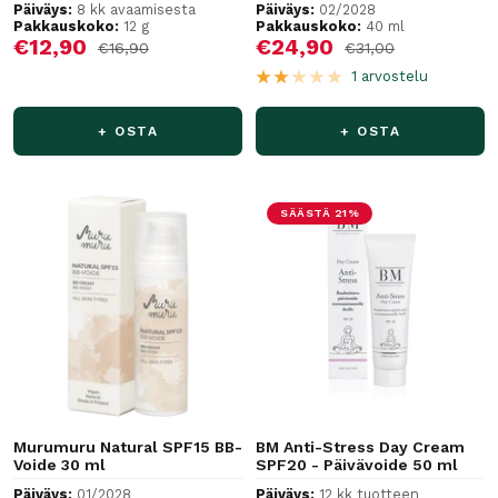
Päiväys:
8 kk avaamisesta
Päiväys:
02/2028
Pakkauskoko:
12 g
Pakkauskoko:
40 ml
Alennushinta
Alennushinta
€12,90
€24,90
Normaalihinta
Normaalihinta
€16,90
€31,00
1 arvostelu
+ OSTA
+ OSTA
SÄÄSTÄ 21%
Murumuru Natural SPF15 BB-
BM Anti-Stress Day Cream
Voide 30 ml
SPF20 - Päivävoide 50 ml
Päiväys:
01/2028
Päiväys:
12 kk tuotteen