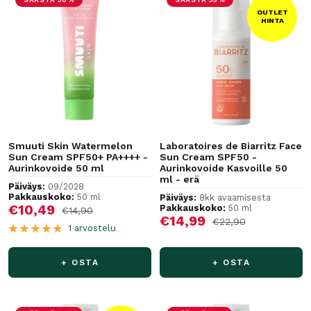
OUTLET
HINTA
Smuuti Skin Watermelon
Laboratoires de Biarritz Face
Sun Cream SPF50+ PA++++ -
Sun Cream SPF50 -
Aurinkovoide 50 ml
Aurinkovoide Kasvoille 50
ml - erä
Päiväys:
09/2028
Pakkauskoko:
50 ml
Päiväys:
8kk avaamisesta
Alennushinta
€10,49
Pakkauskoko:
50 ml
Normaalihinta
€14,90
Alennushinta
€14,99
Normaalihinta
€22,90
1 arvostelu
+ OSTA
+ OSTA