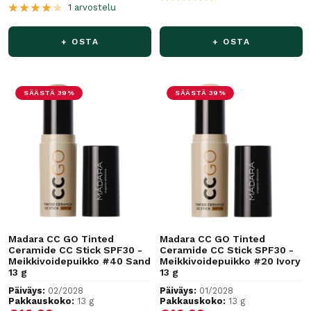
1 arvostelu
+ OSTA
+ OSTA
SÄÄSTÄ 39%
SÄÄSTÄ 39%
Madara CC GO Tinted
Madara CC GO Tinted
Ceramide CC Stick SPF30 -
Ceramide CC Stick SPF30 -
Meikkivoidepuikko #40 Sand
Meikkivoidepuikko #20 Ivory
13 g
13 g
Päiväys:
02/2028
Päiväys:
01/2028
Pakkauskoko:
13 g
Pakkauskoko:
13 g