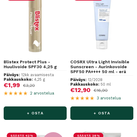
Blistex Protect Plus -
COSRX Ultra Light Invisible
Huulivoide SPF30 4,25 g
Sunscreen - Aurinkovoide
SPF50 PA++++ 50 ml - erä
Päiväys:
12kk avaamisesta
Pakkauskoko:
4,25 g
Päiväys:
12/2028
Alennushinta
€1,99
Pakkauskoko:
50 ml
Normaalihinta
€3,20
Alennushinta
€12,90
Normaalihinta
€16,90
2 arvostelua
3 arvostelua
+ OSTA
+ OSTA
SÄÄSTÄ 42%
SÄÄSTÄ 28%