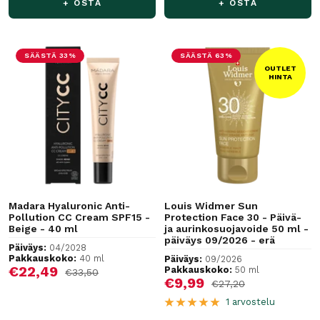
+ OSTA
+ OSTA
SÄÄSTÄ 33%
SÄÄSTÄ 63%
OUTLET
HINTA
Madara Hyaluronic Anti-
Louis Widmer Sun
Pollution CC Cream SPF15 -
Protection Face 30 - Päivä-
Beige - 40 ml
ja aurinkosuojavoide 50 ml -
päiväys 09/2026 - erä
Päiväys:
04/2028
Pakkauskoko:
40 ml
Päiväys:
09/2026
Alennushinta
€22,49
Pakkauskoko:
50 ml
Normaalihinta
€33,50
Alennushinta
€9,99
Normaalihinta
€27,20
1 arvostelu