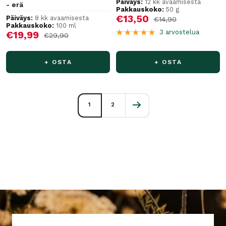
Päiväys:
12 kk avaamisesta
- erä
Pakkauskoko:
50 g
Alennushinta
€13,50
Päiväys:
8 kk avaamisesta
Normaalihinta
€14,90
Pakkauskoko:
100 ml
3 arvostelua
Alennushinta
€19,99
Normaalihinta
€29,90
+ OSTA
+ OSTA
1
2