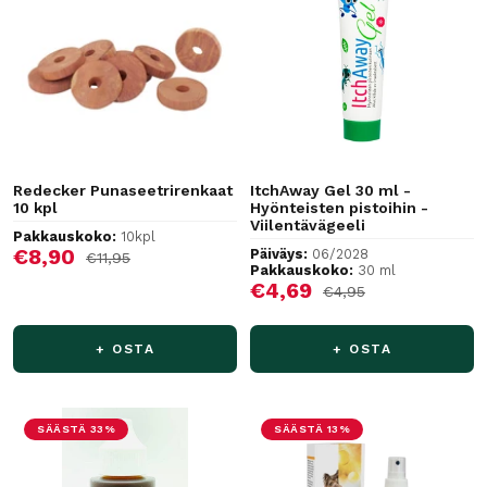
Redecker Punaseetrirenkaat
ItchAway Gel 30 ml -
10 kpl
Hyönteisten pistoihin -
Viilentävägeeli
Pakkauskoko:
10kpl
Alennushinta
€8,90
Päiväys:
06/2028
Normaalihinta
€11,95
Pakkauskoko:
30 ml
Alennushinta
€4,69
Normaalihinta
€4,95
+ OSTA
+ OSTA
SÄÄSTÄ 33%
SÄÄSTÄ 13%