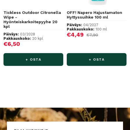
Tickless Outdoor Citronella
OFF! Napero Hajustamaton
Wipe -
Hyttyssuihke 100 ml
Hyönteiskarkoitepyyhe 20
Päiväys:
04/2027
kpl
Pakkauskoko:
100 ml
Alennushinta
€4,49
Päiväys:
03/2028
Normaalihinta
€7,90
Pakkauskoko:
20 kpl
Alennushinta
€6,50
+ OSTA
+ OSTA