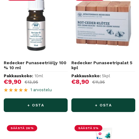
Redecker Punaseetriöljy 100
Redecker Punaseetripalat 5
% 10 ml
kpl
Pakkauskoko:
10ml
Pakkauskoko:
5kpl
Alennushinta
Alennushinta
€9,90
€8,90
Normaalihinta
Normaalihinta
€13,95
€11,95
1 arvostelu
+ OSTA
+ OSTA
SÄÄSTÄ 26%
SÄÄSTÄ 5%