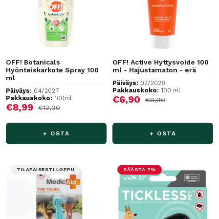
OFF! Botanicals
OFF! Active Hyttysvoide 100
Hyönteiskarkote Spray 100
ml - Hajustamaton - erä
ml
Päiväys:
02/2028
Pakkauskoko:
100 ml
Päiväys:
04/2027
Alennushinta
€6,90
Pakkauskoko:
100ml
Normaalihinta
€8,90
Alennushinta
€8,99
Normaalihinta
€12,90
+ OSTA
+ OSTA
TILAPÄISESTI LOPPU
SÄÄSTÄ 7%