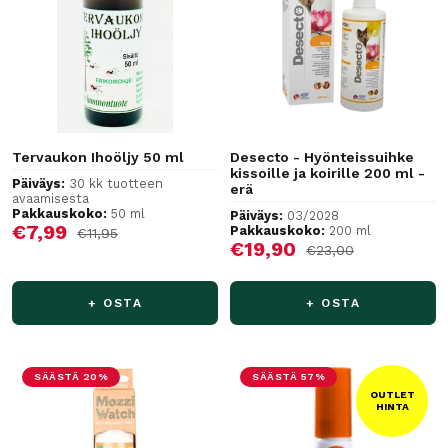
Tervaukon Ihoöljy 50 ml
Desecto - Hyönteissuihke
kissoille ja koirille 200 ml -
Päiväys:
30 kk tuotteen
erä
avaamisesta
Pakkauskoko:
50 ml
Päiväys:
03/2028
Alennushinta
€7,99
Pakkauskoko:
200 ml
Normaalihinta
€11,95
Alennushinta
€19,90
Normaalihinta
€23,00
+ OSTA
+ OSTA
SÄÄSTÄ 20%
SÄÄSTÄ 57%
OUTLET
HINTA