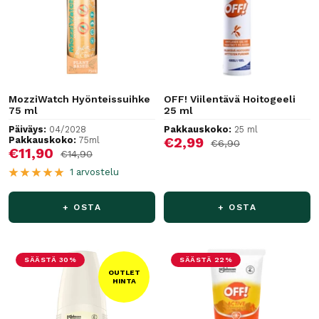
MozziWatch Hyönteissuihke
OFF! Viilentävä Hoitogeeli
75 ml
25 ml
Päiväys:
04/2028
Pakkauskoko:
25 ml
Alennushinta
Pakkauskoko:
75ml
€2,99
Normaalihinta
€6,90
Alennushinta
€11,90
Normaalihinta
€14,90
1 arvostelu
+ OSTA
+ OSTA
SÄÄSTÄ 30%
SÄÄSTÄ 22%
OUTLET
HINTA