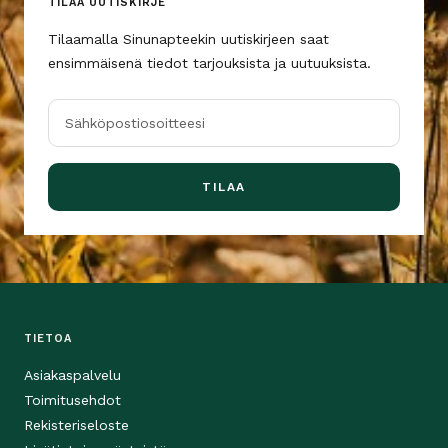
TILAA UUTISKIRJE
Tilaamalla Sinunapteekin uutiskirjeen saat
ensimmäisenä tiedot tarjouksista ja uutuuksista.
Sähköpostiosoitteesi
TILAA
TIETOA
Asiakaspalvelu
Toimitusehdot
Rekisteriseloste