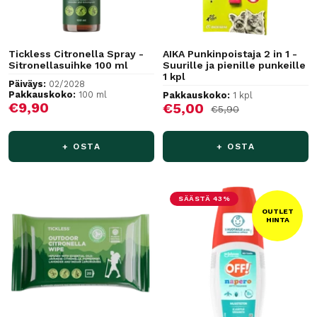
Tickless Citronella Spray -
AIKA Punkinpoistaja 2 in 1 -
Sitronellasuihke 100 ml
Suurille ja pienille punkeille
1 kpl
Päiväys:
02/2028
Pakkauskoko:
100 ml
Pakkauskoko:
1 kpl
Alennushinta
€9,90
Alennushinta
€5,00
Normaalihinta
€5,90
+ OSTA
+ OSTA
SÄÄSTÄ 43%
OUTLET
HINTA