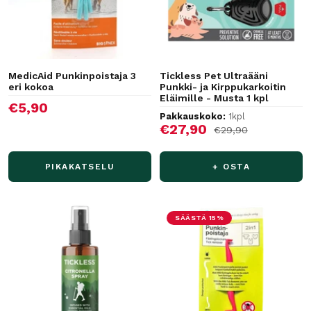
MedicAid Punkinpoistaja 3
Tickless Pet Ultraääni
eri kokoa
Punkki- ja Kirppukarkoitin
Eläimille - Musta 1 kpl
Alennushinta
€5,90
Pakkauskoko:
1kpl
Alennushinta
€27,90
Normaalihinta
€29,90
PIKAKATSELU
+ OSTA
SÄÄSTÄ 15%