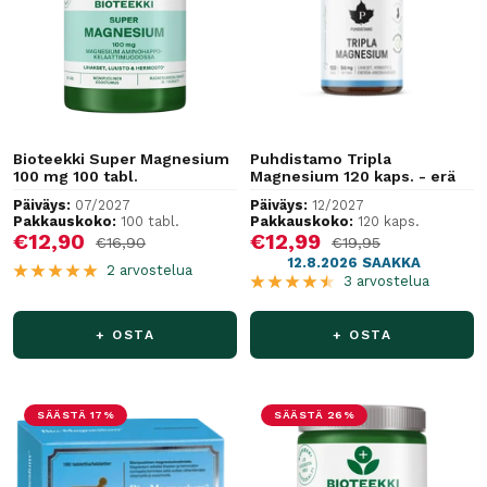
Bioteekki Super Magnesium
Puhdistamo Tripla
100 mg 100 tabl.
Magnesium 120 kaps. - erä
Päiväys:
07/2027
Päiväys:
12/2027
Pakkauskoko:
100 tabl.
Pakkauskoko:
120 kaps.
Alennushinta
Alennushinta
€12,90
€12,99
Normaalihinta
Normaalihinta
€16,90
€19,95
12.8.2026 SAAKKA
2 arvostelua
3 arvostelua
+ OSTA
+ OSTA
SÄÄSTÄ 17%
SÄÄSTÄ 26%