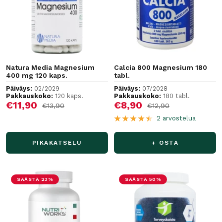
Natura Media Magnesium
Calcia 800 Magnesium 180
400 mg 120 kaps.
tabl.
Päiväys:
02/2029
Päiväys:
07/2028
Pakkauskoko:
120 kaps.
Pakkauskoko:
180 tabl.
Alennushinta
Alennushinta
€11,90
€8,90
Normaalihinta
Normaalihinta
€13,90
€12,90
2 arvostelua
PIKAKATSELU
+ OSTA
SÄÄSTÄ 23%
SÄÄSTÄ 50%