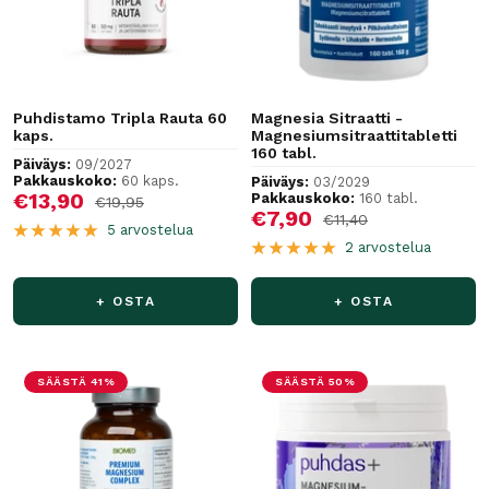
Puhdistamo Tripla Rauta 60
Magnesia Sitraatti -
kaps.
Magnesiumsitraattitabletti
160 tabl.
Päiväys:
09/2027
Pakkauskoko:
60 kaps.
Päiväys:
03/2029
Alennushinta
€13,90
Pakkauskoko:
160 tabl.
Normaalihinta
€19,95
Alennushinta
€7,90
Normaalihinta
€11,40
5 arvostelua
2 arvostelua
+ OSTA
+ OSTA
SÄÄSTÄ 41%
SÄÄSTÄ 50%