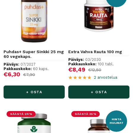
Puhdas+ Super Sinkki 25 mg
Extra Vahva Rauta 100 mg
60 vegekaps.
Päiväys:
03/2030
Pakkauskoko:
100 tabl.
Päiväys:
07/2027
Alennushinta
€8,49
Pakkauskoko:
60 kaps.
Normaalihinta
€12,50
Alennushinta
€6,30
Normaalihinta
€7,90
2 arvostelua
+ OSTA
+ OSTA
SÄÄSTÄ 24%
SÄÄSTÄ 35%
HINTA
HULINAT