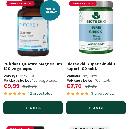
SÄÄSTÄ 67%
SÄÄSTÄ 35%
HINTA
HULINAT
Puhdas+ Quattro Magnesium
Bioteekki Super Sinkki +
120 vegekaps.
kupari 100 tabl.
Päiväys:
01/2028
Päiväys:
02/2029
Pakkauskoko:
120 vegekaps.
Pakkauskoko:
100 tabl.
Alennushinta
Alennushinta
€9,99
€7,70
Normaalihinta
Normaalihinta
€29,90
€11,90
12 arvostelua
3 arvostelua
+ OSTA
+ OSTA
SÄÄSTÄ 50%
TILAPÄISESTI LOPPU