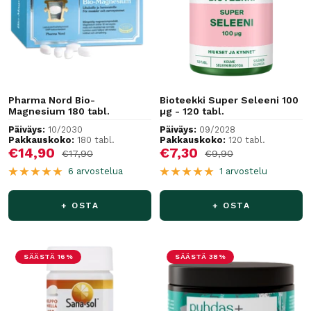
Pharma Nord Bio-
Bioteekki Super Seleeni 100
Magnesium 180 tabl.
µg - 120 tabl.
Päiväys:
10/2030
Päiväys:
09/2028
Pakkauskoko:
180 tabl.
Pakkauskoko:
120 tabl.
Alennushinta
Alennushinta
€14,90
€7,30
Normaalihinta
Normaalihinta
€17,90
€9,90
6 arvostelua
1 arvostelu
+ OSTA
+ OSTA
SÄÄSTÄ 16%
SÄÄSTÄ 38%