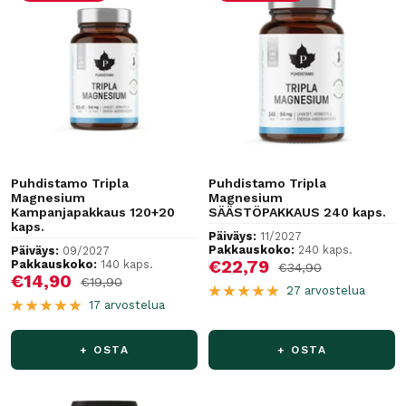
Puhdistamo Tripla
Puhdistamo Tripla
Magnesium
Magnesium
Kampanjapakkaus 120+20
SÄÄSTÖPAKKAUS 240 kaps.
kaps.
Päiväys:
11/2027
Pakkauskoko:
240 kaps.
Päiväys:
09/2027
Alennushinta
€22,79
Pakkauskoko:
140 kaps.
Normaalihinta
€34,90
Alennushinta
€14,90
Normaalihinta
€19,90
27 arvostelua
17 arvostelua
+ OSTA
+ OSTA