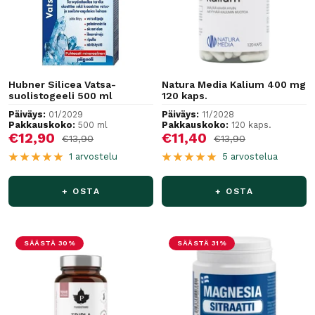
Hubner Silicea Vatsa-
Natura Media Kalium 400 mg
suolistogeeli 500 ml
120 kaps.
Päiväys:
01/2029
Päiväys:
11/2028
Pakkauskoko:
500 ml
Pakkauskoko:
120 kaps.
Alennushinta
Alennushinta
€12,90
€11,40
Normaalihinta
Normaalihinta
€13,90
€13,90
1 arvostelu
5 arvostelua
+ OSTA
+ OSTA
SÄÄSTÄ 30%
SÄÄSTÄ 31%