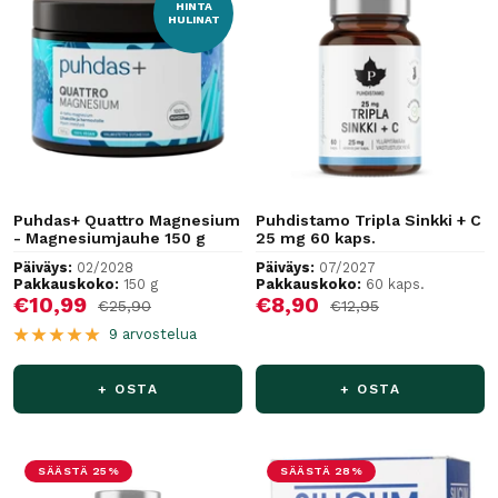
HINTA
HULINAT
Puhdas+ Quattro Magnesium
Puhdistamo Tripla Sinkki + C
- Magnesiumjauhe 150 g
25 mg 60 kaps.
Päiväys:
02/2028
Päiväys:
07/2027
Pakkauskoko:
150 g
Pakkauskoko:
60 kaps.
Alennushinta
Alennushinta
€10,99
€8,90
Normaalihinta
Normaalihinta
€25,90
€12,95
9 arvostelua
+ OSTA
+ OSTA
SÄÄSTÄ 25%
SÄÄSTÄ 28%