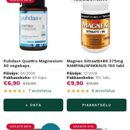
Puhdas+ Quattro Magnesium
Magnex Sitraatti+B6 375mg
60 vegekaps.
KAMPANJAPAKKAUS 150 tabl.
Päiväys:
04/2028
Päiväys:
12/2029
Pakkauskoko:
60 kaps.
Pakkauskoko:
150 tabl.
Alennushinta
Alennushinta
€6,90
€9,90
Normaalihinta
Normaalihinta
€13,90
€11,90
7 arvostelua
8 arvostelua
+ OSTA
PIKAKATSELU
SÄÄSTÄ 58%
SÄÄSTÄ 31%