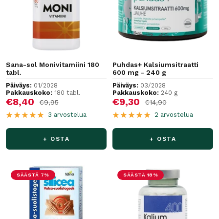
Sana-sol Monivitamiini 180
Puhdas+ Kalsiumsitraatti
tabl.
600 mg - 240 g
Päiväys:
01/2028
Päiväys:
03/2028
Pakkauskoko:
180 tabl.
Pakkauskoko:
240 g
Alennushinta
Alennushinta
€8,40
€9,30
Normaalihinta
Normaalihinta
€9,95
€14,90
3 arvostelua
2 arvostelua
+ OSTA
+ OSTA
SÄÄSTÄ 7%
SÄÄSTÄ 18%