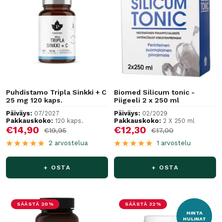
Puhdistamo Tripla Sinkki + C
Biomed Silicum tonic -
25 mg 120 kaps.
Piigeeli 2 x 250 ml
Päiväys:
07/2027
Päiväys:
02/2029
Pakkauskoko:
120 kaps.
Pakkauskoko:
2 X 250 ml
Alennushinta
Alennushinta
€14,90
€12,30
Normaalihinta
Normaalihinta
€19,95
€17,00
2 arvostelua
1 arvostelu
+ OSTA
+ OSTA
SÄÄSTÄ 20%
SÄÄSTÄ 32%
HINTA
HULINAT