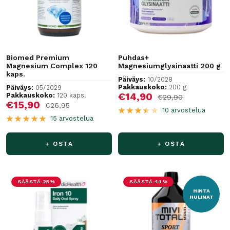
Biomed Premium
Puhdas+
Magnesium Complex 120
Magnesiumglysinaatti 200 g
kaps.
Päiväys:
10/2028
Pakkauskoko:
200 g
Päiväys:
05/2029
Alennushinta
€14,90
Pakkauskoko:
120 kaps.
Normaalihinta
€29,90
Alennushinta
€15,90
Normaalihinta
€26,95
10 arvostelua
15 arvostelua
+ OSTA
+ OSTA
SÄÄSTÄ 25%
SÄÄSTÄ 44%
HINTA
HULINAT