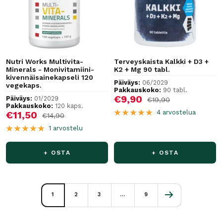
Nutri Works Multivita-
Terveyskaista Kalkki + D3 +
Minerals - Monivitamiini-
K2 + Mg 90 tabl.
kivennäisainekapseli 120
Päiväys:
06/2029
vegekaps.
Pakkauskoko:
90 tabl.
Alennushinta
€9,90
Päiväys:
01/2029
Normaalihinta
€19,90
Pakkauskoko:
120 kaps.
4 arvostelua
Alennushinta
€11,50
Normaalihinta
€14,90
1 arvostelu
+ OSTA
+ OSTA
1
2
3
…
9