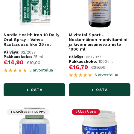
Nordic Health Iron 10 Daily
Mivitotal Sport -
Oral Spray - Vahva
Nestemäinen monivitamiini-
Rautasuusuihke 25 ml
ja kivennäisainevalmiste
1000 ml
Päiväys:
02/2027
Pakkauskoko:
25 ml
Päiväys:
06/2027
Alennushinta
€14,90
Pakkauskoko:
1000 ml
Normaalihinta
€19,90
Alennushinta
€16,79
Normaalihinta
€29,90
5 arvostelua
6 arvostelua
+ OSTA
+ OSTA
TILAPÄISESTI LOPPU
SÄÄSTÄ 31%