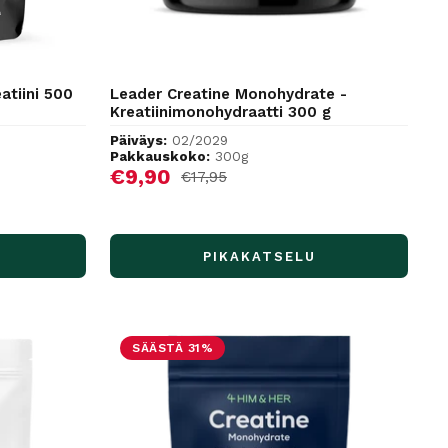
atiini 500
Leader Creatine Monohydrate -
Kreatiinimonohydraatti 300 g
Päiväys:
02/2029
Pakkauskoko:
300g
Alennushinta
€9,90
Normaalihinta
€17,95
PIKAKATSELU
SÄÄSTÄ 31%