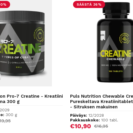
40%
SÄÄSTÄ 36%
ion Pro-7 Creatine - Kreatiini
Puls Nutrition Chewable Cre
na 300 g
Pureskeltava Kreatiinitablet
- Sitruksen makuinen
2029
o:
300 g
Päiväys:
12/2028
hinta
Pakkauskoko:
100 tabl.
ormaalihinta
19,95
Alennushinta
€10,90
Normaalihinta
€16,95