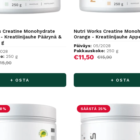
s Creatine Monohydrate
Nutri Works Creatine Mono
- Kreatiinijauhe Päärynä &
Orange - Kreatiinijauhe Appe
 g
Päiväys:
05/2028
Pakkauskoko:
250 g
2028
Alennushinta
€11,50
o:
250 g
Normaalihinta
€15,90
hinta
ormaalihinta
15,90
+ OSTA
+ OSTA
38%
SÄÄSTÄ 25%