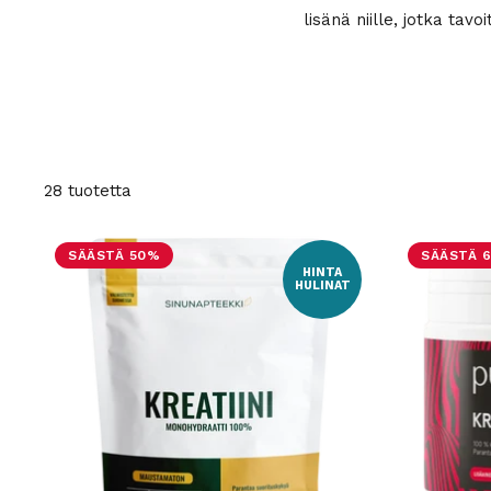
lisänä niille, jotka ta
28 tuotetta
SÄÄSTÄ 50%
SÄÄSTÄ 
HINTA
HULINAT