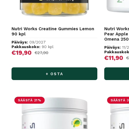
Nutri Works Creatine Gummies Lemon
Nutri Work
90 kpl
Pear Apple 
Omena 250
Päiväys:
09/2027
Pakkauskoko:
90 kpl
Päiväys:
11/
Alennushinta
€19,90
Pakkauskok
Normaalihinta
€27,90
Alennus
€11,90
N
€
+ OSTA
SÄÄSTÄ 21%
SÄÄSTÄ 