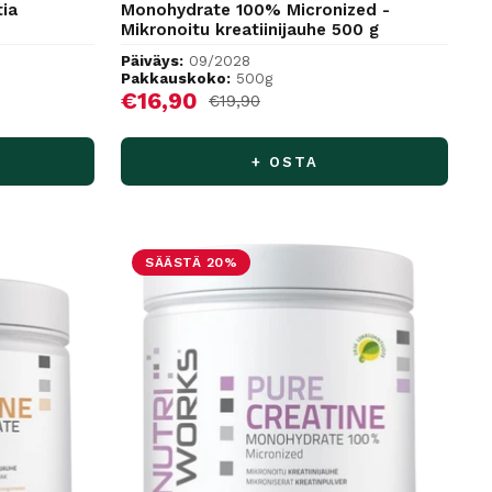
tia
Monohydrate 100% Micronized -
Mikronoitu kreatiinijauhe 500 g
Päiväys:
09/2028
Pakkauskoko:
500g
Alennushinta
€16,90
Normaalihinta
€19,90
+ OSTA
SÄÄSTÄ 20%