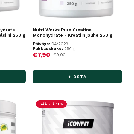
hydrate
Nutri Works Pure Creatine
lsiini 250 g
Monohydrate - Kreatiinijauhe 250 g
Päiväys:
04/2029
Pakkauskoko:
250 g
Alennushinta
€7,90
Normaalihinta
€9,90
+ OSTA
SÄÄSTÄ 11%