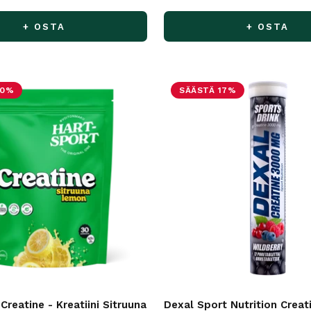
+ OSTA
+ OSTA
50%
SÄÄSTÄ 17%
Creatine - Kreatiini Sitruuna
Dexal Sport Nutrition Crea