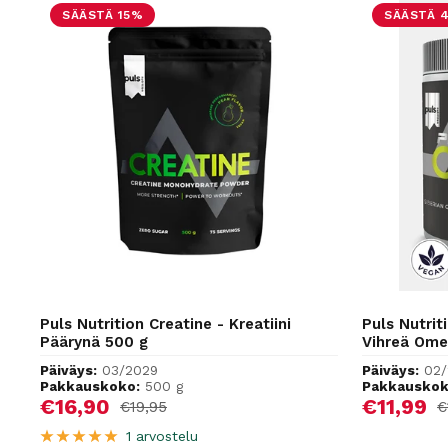
SÄÄSTÄ 15%
SÄÄSTÄ 
Puls Nutrition Creatine - Kreatiini
Puls Nutrit
Päärynä 500 g
Vihreä Ome
Päiväys:
03/2029
Päiväys:
02/
Pakkauskoko:
500 g
Pakkauskok
Alennushinta
Alennus
€16,90
€11,99
Normaalihinta
N
€19,95
€
1 arvostelu