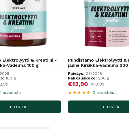
Elektrolyytti & Kreatiini -
Puhdistamo Elektrolyytti & K
ikka-Vadelma 100 g
jauhe Kirsikka-Vadelma 200
2028
Päiväys:
03/2028
o:
100 g
Pakkauskoko:
200 g
hinta
Alennushinta
€12,90
rmaalihinta
Normaalihinta
2,95
€19,95
1 arvostelu
3 arvostelua
+ OSTA
+ OSTA