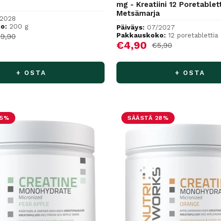
mg - Kreatiini 12 Poretablet
Metsämarja
2028
o:
200 g
Päiväys:
07/2027
hinta
Pakkauskoko:
12 poretablettia
rmaalihinta
19,90
Alennushinta
€4,90
Normaalihinta
€5,90
+ OSTA
+ OSTA
25%
SÄÄSTÄ 28%