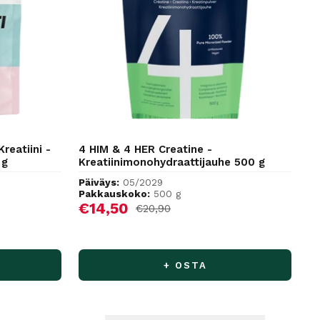
reatiini -
4 HIM & 4 HER Creatine -
 g
Kreatiinimonohydraattijauhe 500 g
Päiväys:
05/2029
Pakkauskoko:
500 g
Alennushinta
€14,50
Normaalihinta
€20,90
+ OSTA