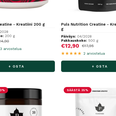
atine - Kreatiini 200 g
Puls Nutrition Creatine - Kre
g
2028
o:
200 g
Päiväys:
04/2028
hinta
Pakkauskoko:
500 g
rmaalihinta
24,90
Alennushinta
€12,90
Normaalihinta
€17,95
3 arvostelua
2 arvostelua
+ OSTA
+ OSTA
23%
SÄÄSTÄ 35%