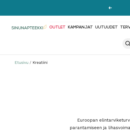
Siirry
Edellinen
sisältöön
OUTLET
KAMPANJAT
UUTUUDET
TER
Sinunapteekki.fi
Etusivu
Kreatiini
Euroopan elintarviketurv
parantamiseen ja lihasvoiman 