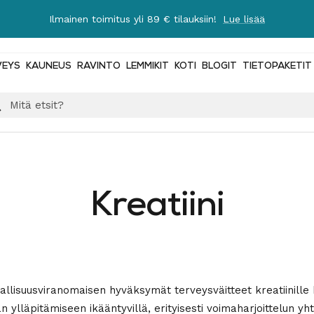
Ilmainen toimitus yli 89 € tilauksiin!
Lue lisää
VEYS
KAUNEUS
RAVINTO
LEMMIKIT
KOTI
BLOGIT
TIETOPAKETIT
Kreatiini
allisuusviranomaisen hyväksymät terveysväitteet kreatiinille 
ylläpitämiseen ikääntyvillä, erityisesti voimaharjoittelun yht