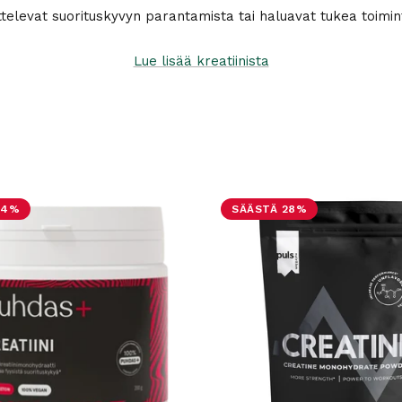
voittelevat suorituskyvyn parantamista tai haluavat tukea toim
Lue lisää kreatiinista
64%
SÄÄSTÄ 28%