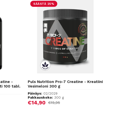
SÄÄSTÄ 25%
atine -
Puls Nutrition Pro-7 Creatine - Kreatiini
ti 100 tabl.
Vesimeloni 300 g
Päiväys:
02/2029
Pakkauskoko:
300 g
Alennushinta
€14,90
Normaalihinta
€19,95