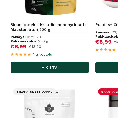
Sinunapteekin Kreatiinimonohydraatti -
Puhdas+ Cre
Maustamaton 250 g
Päiväys:
02/
Pakkauskok
Päiväys:
01/2028
Alennus
€8,99
Pakkauskoko:
250 g
No
€
Alennushinta
€6,99
Normaalihinta
€13,90
1 arvostelu
+ OSTA
TILAPÄISESTI LOPPU
SÄÄSTÄ 