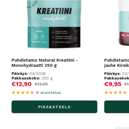
Puhdistamo Natural Kreatiini -
Puhdistamo 
Monohydraatti 250 g
jauhe Kirs
Päiväys:
04/2028
Päiväys:
03/
Pakkauskoko:
250 g
Pakkauskok
Alennushinta
Alennus
€12,90
€9,95
Normaalihinta
No
€13,95
€1
8 arvostelua
PIKAKATSELU