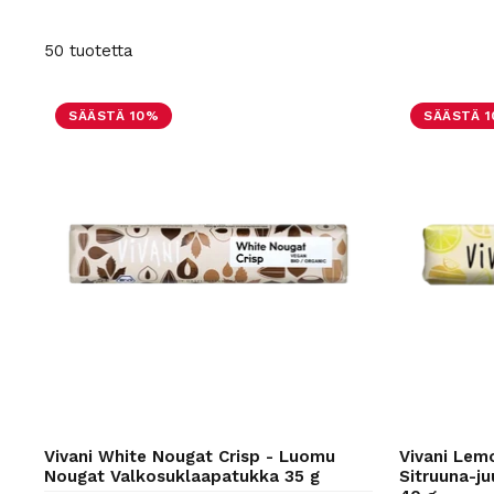
50 tuotetta
SÄÄSTÄ 10%
SÄÄSTÄ 
Vivani White Nougat Crisp - Luomu
Vivani Lem
Nougat Valkosuklaapatukka 35 g
Sitruuna-j