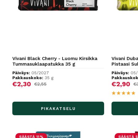
Vivani Black Cherry - Luomu Kirsikka
Vivani Duba
Tummasuklaapatukka 35 g
Pistaasi S
Päiväys:
05/2027
Päiväys:
05
Pakkauskoko:
35 g
Pakkauskok
Alennushinta
Alennus
€2,30
€2,90
Normaalihinta
No
€2,55
€
PIKAKATSELU
SÄÄSTÄ 11%
SÄÄSTÄ 