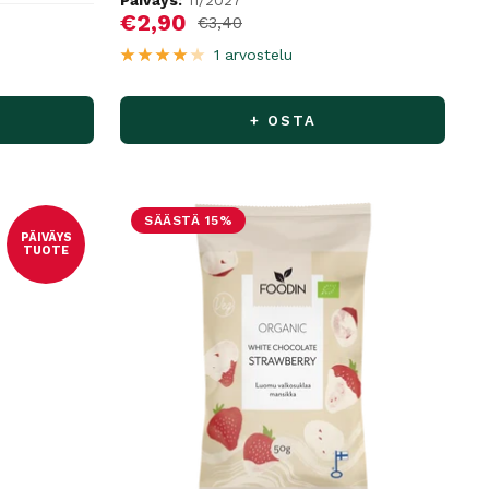
Päiväys:
11/2027
Alennushinta
€2,90
Normaalihinta
€3,40
1 arvostelu
+ OSTA
SÄÄSTÄ 15%
PÄIVÄYS
TUOTE