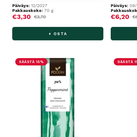
Päiväys:
12/2027
Päiväys:
09
Pakkauskoko:
70 g
Pakkauskok
Alennushinta
Alennus
€3,30
€6,20
Normaalihinta
No
€3,70
€
+ OSTA
SÄÄSTÄ 15%
SÄÄSTÄ 