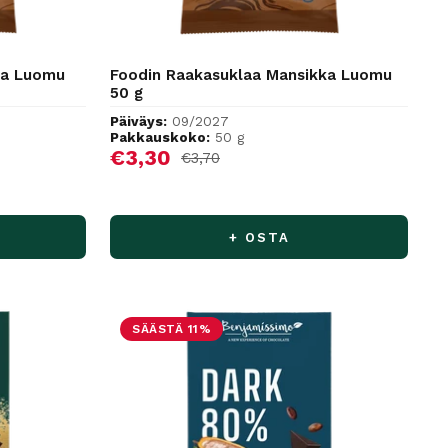
ma Luomu
Foodin Raakasuklaa Mansikka Luomu
50 g
Päiväys:
09/2027
Pakkauskoko:
50 g
Alennushinta
€3,30
Normaalihinta
€3,70
+ OSTA
SÄÄSTÄ 11%