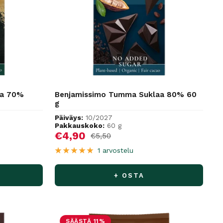
aa 70%
Benjamissimo Tumma Suklaa 80% 60
g
Päiväys:
10/2027
Pakkauskoko:
60 g
Alennushinta
€4,90
Normaalihinta
€5,50
1 arvostelu
+ OSTA
SÄÄSTÄ 11%