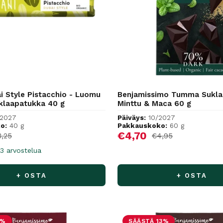
i Style Pistacchio - Luomu
Benjamissimo Tumma Sukl
uklaapatukka 40 g
Minttu & Maca 60 g
/2027
Päiväys:
10/2027
o:
40 g
Pakkauskoko:
60 g
hinta
Alennushinta
€4,70
rmaalihinta
Normaalihinta
3,25
€4,95
3 arvostelua
+ OSTA
+ OSTA
5%
SÄÄSTÄ 13%