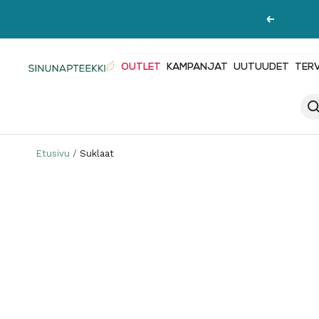
Siirry
Edellinen
sisältöön
OUTLET
KAMPANJAT
UUTUUDET
TER
Sinunapteekki.fi
Etusivu
Suklaat