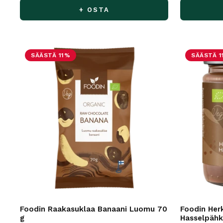
+ OSTA
SÄÄSTÄ 11%
SÄÄSTÄ 1
Foodin Raakasuklaa Banaani Luomu 70
Foodin Her
g
Hasselpähk