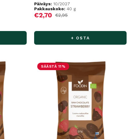
Päiväys:
10/2027
Pakkauskoko:
40 g
Alennushinta
€2,70
Normaalihinta
€2,95
+ OSTA
SÄÄSTÄ 11%