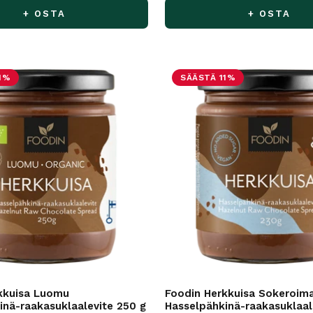
+ OSTA
+ OSTA
1%
SÄÄSTÄ 11%
kkuisa Luomu
Foodin Herkkuisa Sokeroim
inä-raakasuklaalevite 250 g
Hasselpähkinä-raakasuklaal