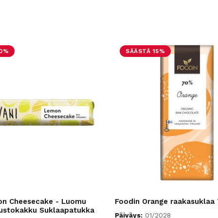
10%
SÄÄSTÄ 15%
on Cheesecake - Luomu
Foodin Orange raakasuklaa
uustokakku Suklaapatukka
Päiväys:
01/2028