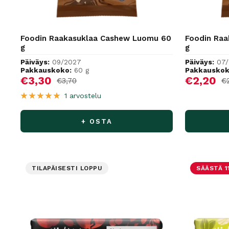
Foodin Raakasuklaa Cashew Luomu 60
Foodin Raa
g
g
Päiväys:
09/2027
Päiväys:
07
Pakkauskoko:
60 g
Pakkauskok
Alennushinta
Alennus
€3,30
€2,20
Normaalihinta
No
€3,70
€
1 arvostelu
+ OSTA
TILAPÄISESTI LOPPU
SÄÄSTÄ 1