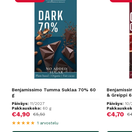
Benjamissimo Tumma Suklaa 70% 60
Benjamiss
g
& Greippi 6
Päiväys:
11/2027
Päiväys:
10/
Pakkauskoko:
60 g
Pakkauskok
Alennushinta
Alennus
€4,90
€4,70
Normaalihinta
No
€5,50
€4
1 arvostelu