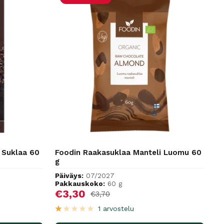
Suklaa 60
Foodin Raakasuklaa Manteli Luomu 60
g
Päiväys:
07/2027
Pakkauskoko:
60 g
Alennushinta
€3,30
Normaalihinta
€3,70
1 arvostelu