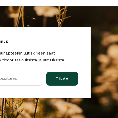
IRJE
nunapteekin uutiskirjeen saat
tiedot tarjouksista ja uutuuksista.
soitteesi
TILAA