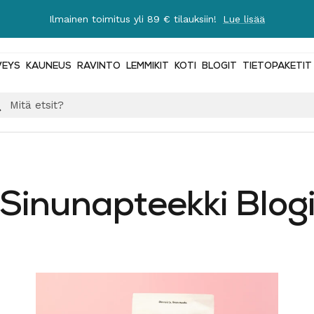
HINTAHULINAT käynnissä nyt
- tuotteita alkaen 0,49€
VEYS
KAUNEUS
RAVINTO
LEMMIKIT
KOTI
BLOGIT
TIETOPAKETIT
Sinunapteekki Blog