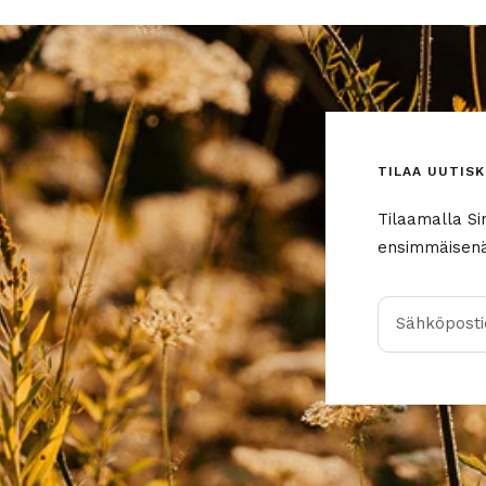
TILAA UUTISK
Tilaamalla Si
ensimmäisenä 
Sähköpostio