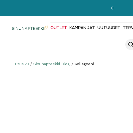
Siirry
Edellinen
sisältöön
OUTLET
KAMPANJAT
UUTUUDET
TER
Sinunapteekki.fi
Etusivu
Sinunapteekki Blogi
Kollageeni