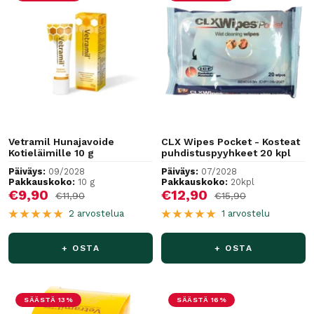
Vetramil Hunajavoide
CLX Wipes Pocket - Kosteat
Kotieläimille 10 g
puhdistuspyyhkeet 20 kpl
Päiväys:
09/2028
Päiväys:
07/2028
Pakkauskoko:
10 g
Pakkauskoko:
20kpl
Alennushinta
Alennushinta
€9,90
€12,90
Normaalihinta
Normaalihinta
€11,90
€15,90
2 arvostelua
1 arvostelu
+ OSTA
+ OSTA
SÄÄSTÄ 13%
SÄÄSTÄ 16%