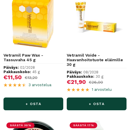
Vetramil Paw Wax -
Vetramil Voide -
Tassuvaha 45 g
Haavanhoitotuote eläimille
30 g
Päiväys:
02/2028
Pakkauskoko:
45 g
Päiväys:
08/2028
Alennushinta
€11,50
Pakkauskoko:
30 g
Normaalihinta
€13,20
Alennushinta
€21,90
Normaalihinta
€26,00
3 arvostelua
1 arvostelu
+ OSTA
+ OSTA
SÄÄSTÄ 30%
SÄÄSTÄ 17%