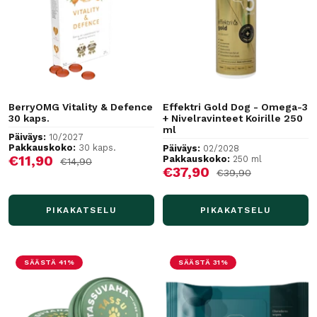
BerryOMG Vitality & Defence
Effektri Gold Dog - Omega-3
30 kaps.
+ Nivelravinteet Koirille 250
ml
Päiväys:
10/2027
Pakkauskoko:
30 kaps.
Päiväys:
02/2028
Alennushinta
€11,90
Pakkauskoko:
250 ml
Normaalihinta
€14,90
Alennushinta
€37,90
Normaalihinta
€39,90
PIKAKATSELU
PIKAKATSELU
SÄÄSTÄ 41%
SÄÄSTÄ 31%