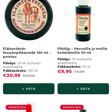
Eläinystävän
Pikiöljy - Hevosille ja muille
Kuusenpihkavoide 100 ml -
kotieläimille 50 ml
poistuu
Päiväys:
30 kuukautta
avaamisesta
Päiväys:
30 kk tuotteen
Pakkauskoko:
50 ml
avaamisesta
Alennushinta
€9,90
Pakkauskoko:
100 ml
Normaalihinta
€11,90
Alennushinta
€20,99
Normaalihinta
€29,90
+ OSTA
+ OSTA
SÄÄSTÄ 11%
SÄÄSTÄ 16%