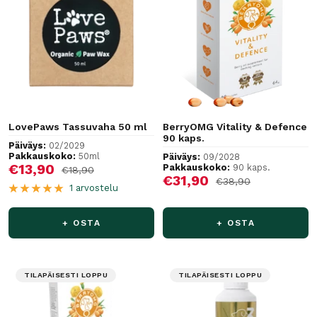
LovePaws Tassuvaha 50 ml
BerryOMG Vitality & Defence
90 kaps.
Päiväys:
02/2029
Pakkauskoko:
50ml
Päiväys:
09/2028
Alennushinta
€13,90
Pakkauskoko:
90 kaps.
Normaalihinta
€18,90
Alennushinta
€31,90
Normaalihinta
€38,90
1 arvostelu
+ OSTA
+ OSTA
TILAPÄISESTI LOPPU
TILAPÄISESTI LOPPU