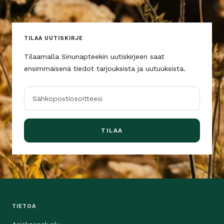
TILAA UUTISKIRJE
Tilaamalla Sinunapteekin uutiskirjeen saat
ensimmäisenä tiedot tarjouksista ja uutuuksista.
Sähköpostiosoitteesi
TILAA
TIETOA