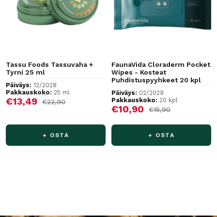
Tassu Foods Tassuvaha +
FaunaVida Cloraderm Pocket
Tyrni 25 ml
Wipes - Kosteat
Puhdistuspyyhkeet 20 kpl
Päiväys:
12/2028
Pakkauskoko:
25 ml
Päiväys:
02/2029
Alennushinta
€13,49
Pakkauskoko:
20 kpl
Normaalihinta
€22,90
Alennushinta
€10,90
Normaalihinta
€15,90
+ OSTA
+ OSTA