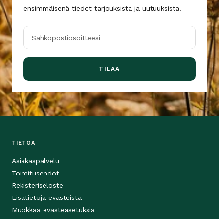
ensimmäisenä tiedot tarjouksista ja uutuuksista.
Sähköpostiosoitteesi
TILAA
TIETOA
Asiakaspalvelu
Toimitusehdot
Rekisteriseloste
Lisätietoja evästeistä
Muokkaa evästeasetuksia