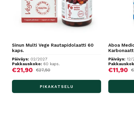
Sinun Multi Vege Rautapidolaatti 60
Aboa Medic
kaps.
Karbonaatt
Päiväys:
02/2027
Päiväys:
12/
Pakkauskoko:
60 kaps.
Pakkauskok
Alennushinta
Alennus
€21,90
€11,90
Normaalihinta
N
€27,50
€
PIKAKATSELU