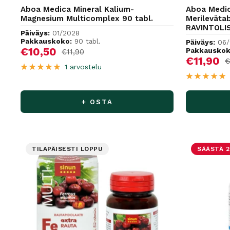
Aboa Medica Mineral Kalium-
Aboa Medic
Magnesium Multicomplex 90 tabl.
Merilevätab
RAVINTOLI
Päiväys:
01/2028
Pakkauskoko:
90 tabl.
Päiväys:
06/
Alennushinta
€10,50
Pakkauskok
Normaalihinta
€11,90
Alennus
€11,90
N
€
1 arvostelu
+ OSTA
TILAPÄISESTI LOPPU
SÄÄSTÄ 