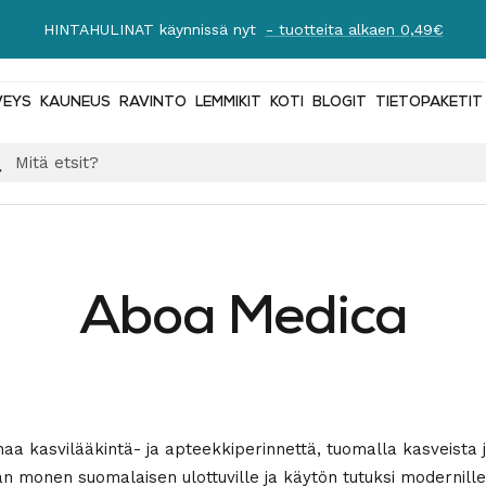
Ilmainen toimitus yli 89 € tilauksiin!
Lue lisää
VEYS
KAUNEUS
RAVINTO
LEMMIKIT
KOTI
BLOGIT
TIETOPAKETIT
Aboa Medica
a kasvilääkintä- ja apteekkiperinnettä, tuomalla kasveista ja
 monen suomalaisen ulottuville ja käytön tutuksi modernille