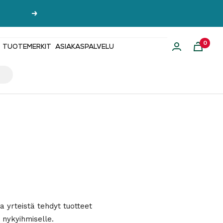
Seuraava
0
TUOTEMERKIT
ASIAKASPALVELU
 yrteistä tehdyt tuotteet
 nykyihmiselle.