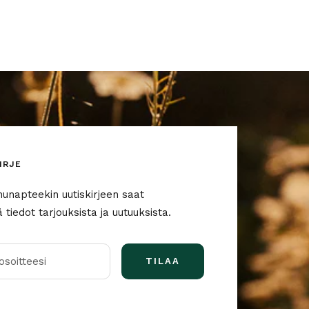
IRJE
nunapteekin uutiskirjeen saat
tiedot tarjouksista ja uutuuksista.
soitteesi
TILAA