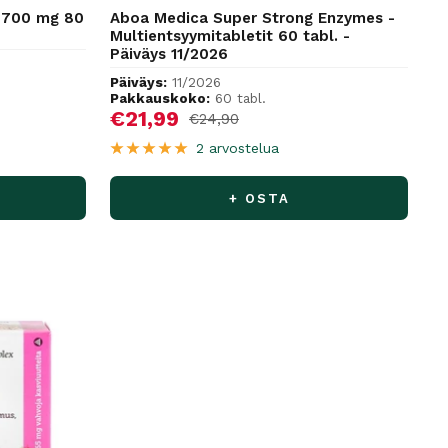
 700 mg 80
Aboa Medica Super Strong Enzymes -
Multientsyymitabletit 60 tabl. -
Päiväys 11/2026
Päiväys:
11/2026
Pakkauskoko:
60 tabl.
Alennushinta
€21,99
Normaalihinta
€24,90
2 arvostelua
+ OSTA