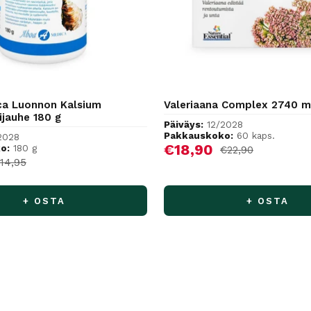
a Luonnon Kalsium
Valeriaana Complex 2740 m
ijauhe 180 g
Päiväys:
12/2028
Pakkauskoko:
60 kaps.
2028
Alennushinta
€18,90
o:
180 g
Normaalihinta
€22,90
hinta
ormaalihinta
14,95
+ OSTA
+ OSTA