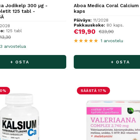
a Jodikelp 300 µg -
Aboa Medica Coral Calcium
letit 125 tabl -
kaps
SÄ
Päiväys:
11/2028
Pakkauskoko:
80 kaps.
2028
Alennushinta
€19,90
o:
125 tabl
Normaalihinta
€23,90
hinta
ormaalihinta
13,30
1 arvostelu
3 arvostelua
+ OSTA
+ OSTA
20%
SÄÄSTÄ 17%