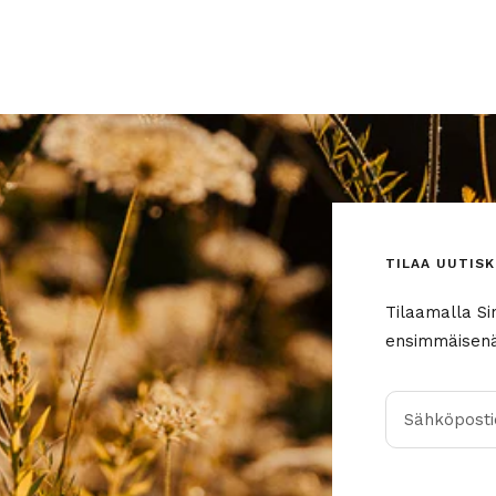
TILAA UUTISK
Tilaamalla Si
ensimmäisenä 
Sähköpostio