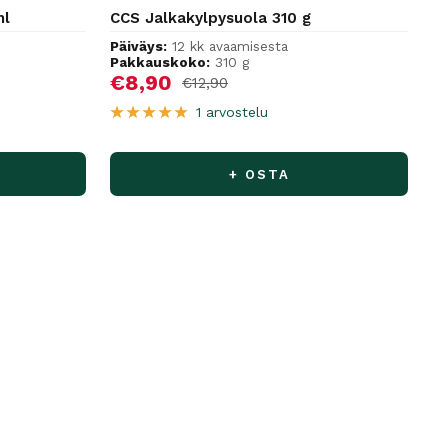
ml
CCS Jalkakylpysuola 310 g
Päiväys:
12 kk avaamisesta
Pakkauskoko:
310 g
Alennushinta
€8,90
Normaalihinta
€12,90
1 arvostelu
+ OSTA