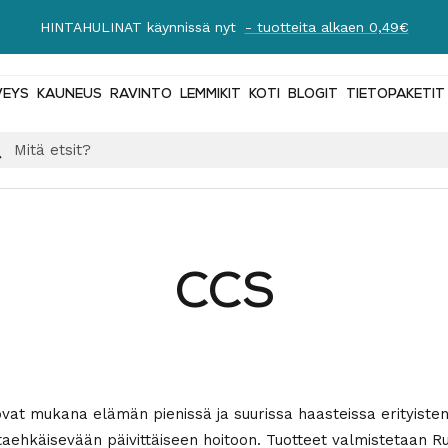
Ilmainen toimitus yli 89 € tilauksiin!
Lue lisää
VEYS
KAUNEUS
RAVINTO
LEMMIKIT
KOTI
BLOGIT
TIETOPAKETIT
CCS
vat mukana elämän pienissä ja suurissa haasteissa erityiste
taehkäisevään päivittäiseen hoitoon. Tuotteet valmistetaan Ru