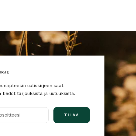
IRJE
nunapteekin uutiskirjeen saat
tiedot tarjouksista ja uutuuksista.
soitteesi
TILAA