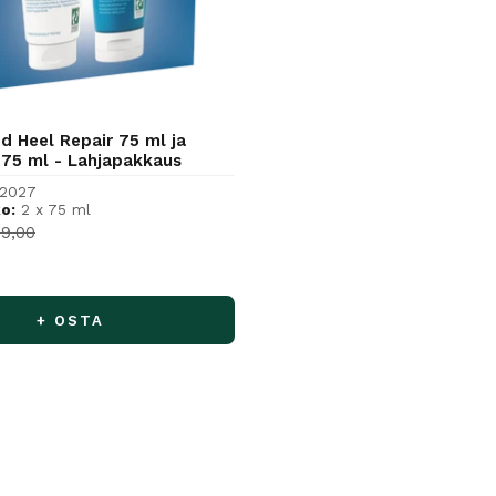
d Heel Repair 75 ml ja
 75 ml - Lahjapakkaus
/2027
o:
2 x 75 ml
hinta
rmaalihinta
19,00
+ OSTA