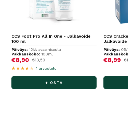
CCS Foot Pro All In One - Jalkavoide
CCS Cracke
100 ml
Jalkavoide
Päiväys:
12kk avaamisesta
Päiväys:
05
Pakkauskoko:
100ml
Pakkauskok
Alennushinta
Alennus
€8,90
€8,99
Normaalihinta
No
€13,50
€
1 arvostelu
+ OSTA