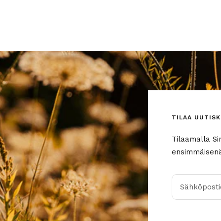
TILAA UUTISK
Tilaamalla Si
ensimmäisenä 
Sähköpostio