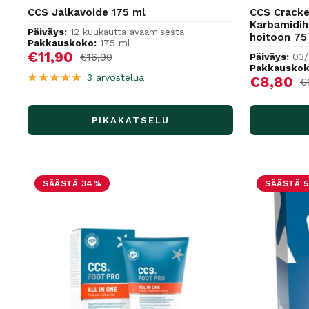
CCS Jalkavoide 175 ml
CCS Cracke
Karbamidih
Päiväys:
12 kuukautta avaamisesta
hoitoon 75
Pakkauskoko:
175 ml
Alennushinta
€11,90
Normaalihinta
€16,90
Päiväys:
03
Pakkauskok
3 arvostelua
Alennus
€8,80
N
€
PIKAKATSELU
SÄÄSTÄ 34%
SÄÄSTÄ 