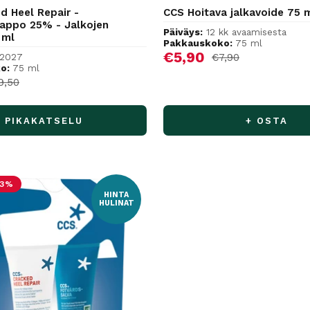
d Heel Repair -
CCS Hoitava jalkavoide 75 
appo 25% - Jalkojen
Päiväys:
12 kk avaamisesta
 ml
Pakkauskoko:
75 ml
Alennushinta
€5,90
Normaalihinta
/2027
€7,90
o:
75 ml
hinta
ormaalihinta
9,50
PIKAKATSELU
+ OSTA
53%
HINTA
HULINAT