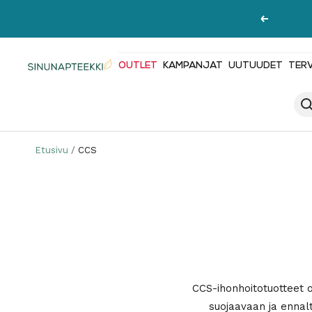
Siirry
Edellinen
sisältöön
OUTLET
KAMPANJAT
UUTUUDET
TER
Sinunapteekki.fi
Etusivu
CCS
CCS-ihonhoitotuotteet o
suojaavaan ja ennal