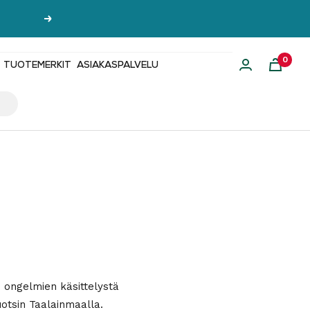
Seuraava
0
TUOTEMERKIT
ASIAKASPALVELU
n ongelmien käsittelystä
otsin Taalainmaalla.