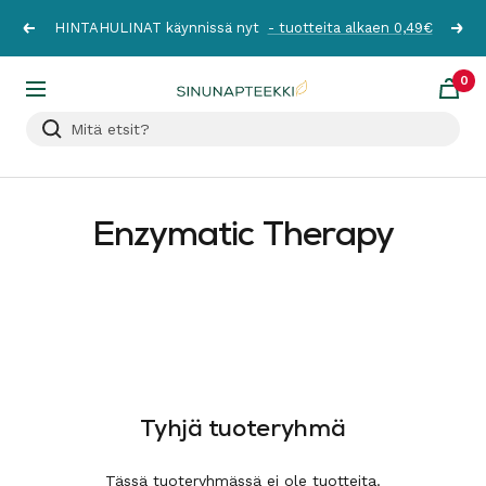
Siirry
HINTAHULINAT käynnissä nyt
- tuotteita alkaen 0,49€
Edellinen
Seur
sisältöön
0
Sinunapteekki.fi
Navigaatio
Enzymatic Therapy
Tyhjä tuoteryhmä
Tässä tuoteryhmässä ei ole tuotteita.