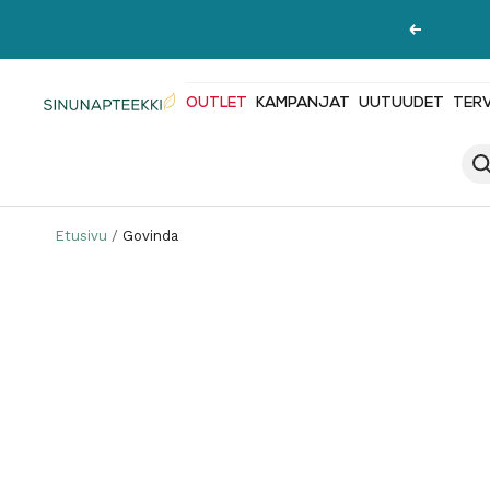
Siirry
Edellinen
sisältöön
OUTLET
KAMPANJAT
UUTUUDET
TER
Sinunapteekki.fi
Etusivu
Govinda