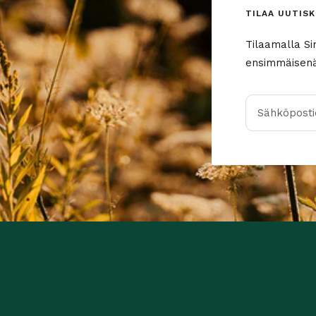
TILAA UUTISK
Tilaamalla Si
ensimmäisenä 
Sähköpostio