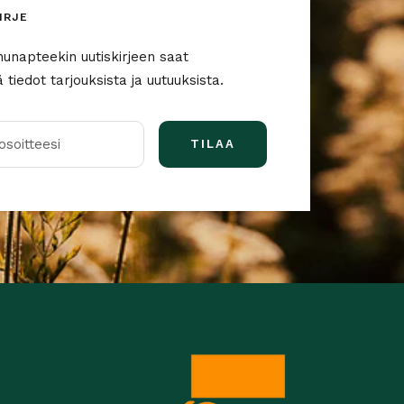
IRJE
nunapteekin uutiskirjeen saat
tiedot tarjouksista ja uutuuksista.
soitteesi
TILAA