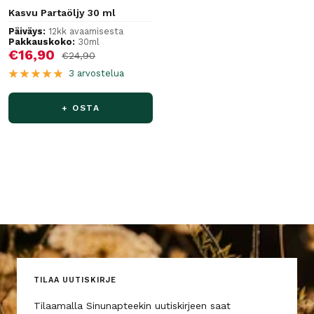
Kasvu Partaöljy 30 ml
Päiväys:
12kk avaamisesta
Pakkauskoko:
30ml
Alennushinta
€16,90
Normaalihinta
€24,90
3 arvostelua
+ OSTA
TILAA UUTISKIRJE
Tilaamalla Sinunapteekin uutiskirjeen saat