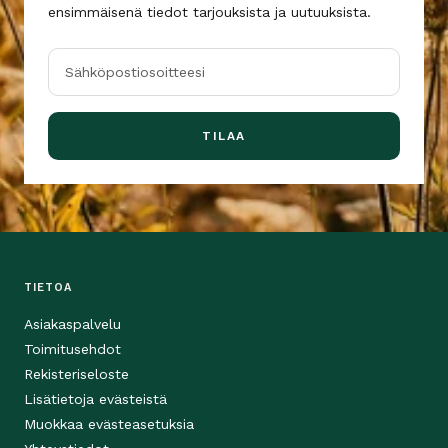
ensimmäisenä tiedot tarjouksista ja uutuuksista.
Sähköpostiosoitteesi
TILAA
TIETOA
Asiakaspalvelu
Toimitusehdot
Rekisteriseloste
Lisätietoja evästeistä
Muokkaa evästeasetuksia