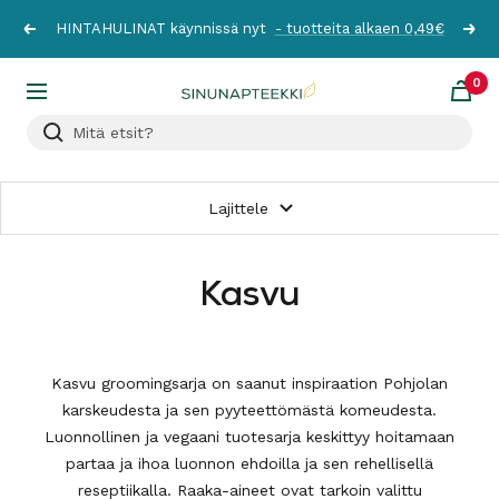
Siirry
HINTAHULINAT käynnissä nyt
- tuotteita alkaen 0,49€
Edellinen
Seur
sisältöön
0
Sinunapteekki.fi
Navigaatio
Lajittele
Kasvu
Kasvu groomingsarja on saanut inspiraation Pohjolan
karskeudesta ja sen pyyteettömästä komeudesta.
Luonnollinen ja vegaani tuotesarja keskittyy hoitamaan
partaa ja ihoa luonnon ehdoilla ja sen rehellisellä
reseptiikalla. Raaka-aineet ovat tarkoin valittu