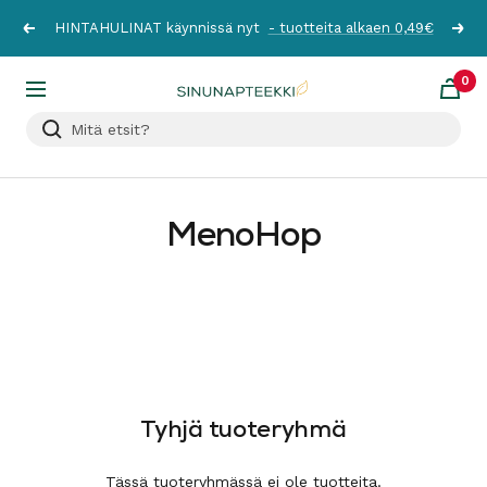
Siirry
HINTAHULINAT käynnissä nyt
- tuotteita alkaen 0,49€
Edellinen
Seur
sisältöön
0
Sinunapteekki.fi
Navigaatio
MenoHop
Tyhjä tuoteryhmä
Tässä tuoteryhmässä ei ole tuotteita.