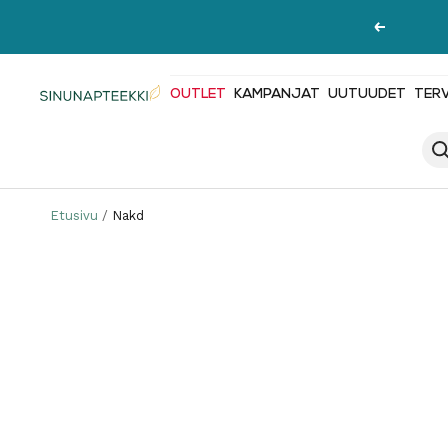
Siirry
Edellinen
sisältöön
OUTLET
KAMPANJAT
UUTUUDET
TER
Sinunapteekki.fi
Etusivu
Nakd