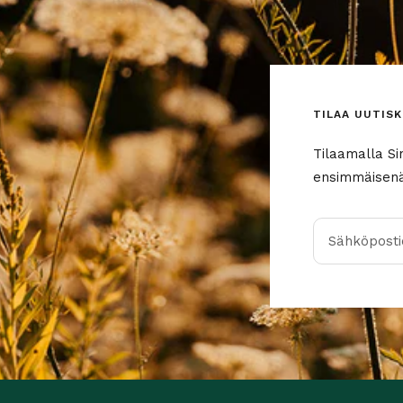
TILAA UUTISK
Tilaamalla Si
ensimmäisenä 
Sähköpostio