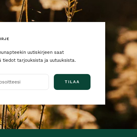
IRJE
nunapteekin uutiskirjeen saat
tiedot tarjouksista ja uutuuksista.
soitteesi
TILAA