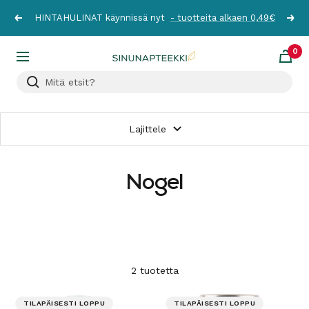
Siirry
HINTAHULINAT käynnissä nyt
- tuotteita alkaen 0,49€
Edellinen
Seur
sisältöön
0
Sinunapteekki.fi
Navigaatio
Lajittele
Nogel
2 tuotetta
TILAPÄISESTI LOPPU
TILAPÄISESTI LOPPU