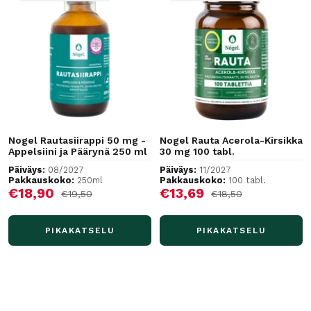
Nogel Rautasiirappi 50 mg -
Nogel Rauta Acerola-Kirsikka
Appelsiini ja Päärynä 250 ml
30 mg 100 tabl.
Päiväys:
08/2027
Päiväys:
11/2027
Pakkauskoko:
250ml
Pakkauskoko:
100 tabl.
Alennushinta
Alennushinta
€18,90
€13,69
Normaalihinta
Normaalihinta
€19,50
€18,50
PIKAKATSELU
PIKAKATSELU