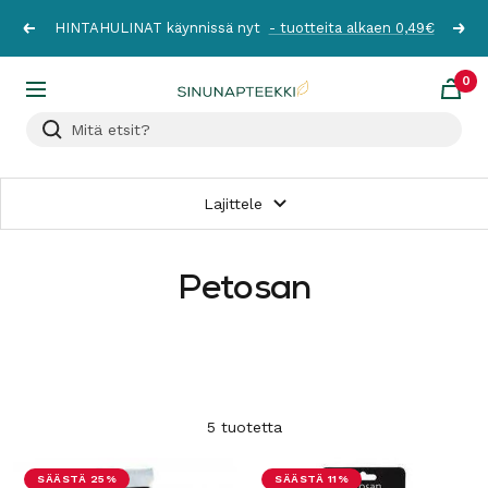
Siirry
HINTAHULINAT käynnissä nyt
- tuotteita alkaen 0,49€
Edellinen
Seur
sisältöön
0
Sinunapteekki.fi
Navigaatio
Lajittele
Petosan
5 tuotetta
SÄÄSTÄ 25%
SÄÄSTÄ 11%