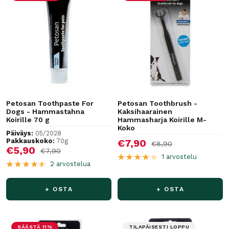
Petosan Toothpaste For
Petosan Toothbrush -
Dogs - Hammastahna
Kaksihaarainen
Koirille 70 g
Hammasharja Koirille M-
Koko
Päiväys:
05/2028
Pakkauskoko:
70g
Alennushinta
€7,90
Normaalihinta
€8,90
Alennushinta
€5,90
Normaalihinta
€7,90
1 arvostelu
2 arvostelua
+ OSTA
+ OSTA
SÄÄSTÄ 11%
TILAPÄISESTI LOPPU