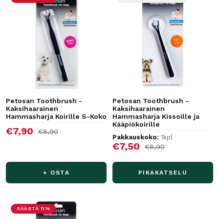
Petosan Toothbrush -
Petosan Toothbrush -
Kaksihaarainen
Kaksihaarainen
Hammasharja Koirille S-Koko
Hammasharja Kissoille ja
Kääpiökoirille
Alennushinta
€7,90
Normaalihinta
€8,90
Pakkauskoko:
1kpl
Alennushinta
€7,50
Normaalihinta
€8,90
+ OSTA
PIKAKATSELU
SÄÄSTÄ 11%