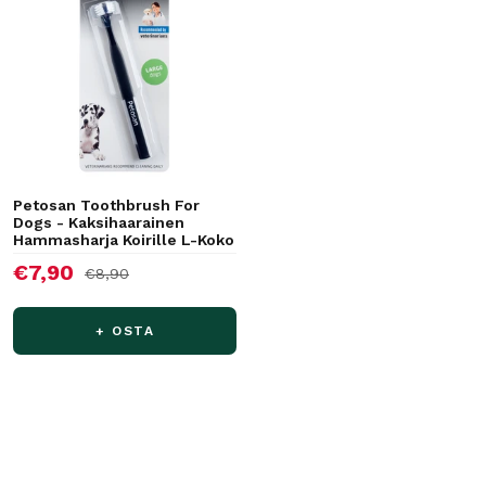
Petosan Toothbrush For
Dogs - Kaksihaarainen
Hammasharja Koirille L-Koko
Alennushinta
€7,90
Normaalihinta
€8,90
+ OSTA