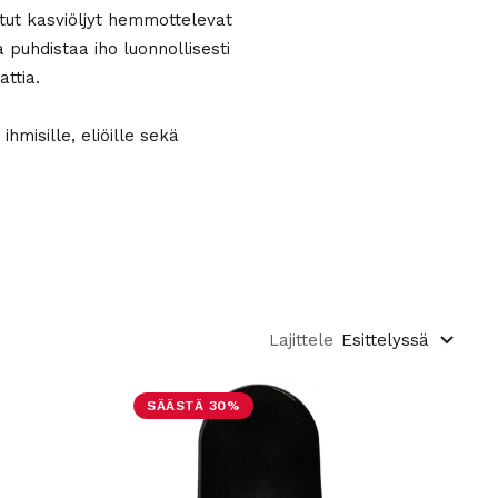
etut kasviöljyt hemmottelevat
a puhdistaa iho luonnollisesti
attia.
hmisille, eliöille sekä
Lajittele
Esittelyssä
SÄÄSTÄ 30%