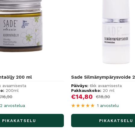
ntaöljy 200 ml
Sade Silmänympärysvoide 
k avaamisesta
Päiväys:
6kk avaamisesta
o:
200ml
Pakkauskoko:
20 ml
hinta
Alennushinta
€14,80
Normaalihinta
Normaalihinta
€16,90
€18,90
2 arvostelua
1 arvostelu
PIKAKATSELU
PIKAKATSELU