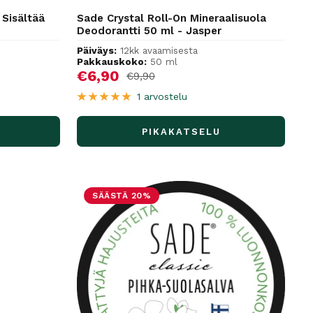
Sisältää
Sade Crystal Roll-On Mineraalisuola
Deodorantti 50 ml - Jasper
Päiväys:
12kk avaamisesta
Pakkauskoko:
50 ml
Alennushinta
€6,90
Normaalihinta
€9,90
1 arvostelu
PIKAKATSELU
SÄÄSTÄ 20%