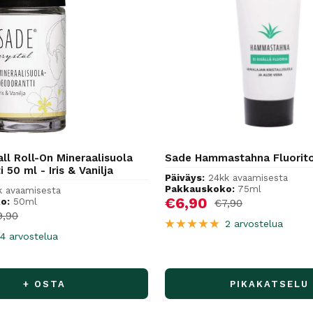
ll Roll-On Mineraalisuola
Sade Hammastahna Fluorit
 50 ml - Iris & Vanilja
Päiväys:
24kk avaamisesta
Pakkauskoko:
75ml
k avaamisesta
Alennushinta
€6,90
o:
50ml
Normaalihinta
€7,90
hinta
rmaalihinta
9,90
2 arvostelua
4 arvostelua
+ OSTA
PIKAKATSELU