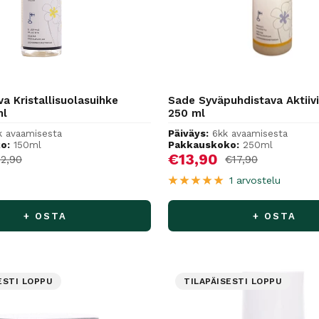
a Kristallisuolasuihke
Sade Syväpuhdistava Aktii
ml
250 ml
k avaamisesta
Päiväys:
6kk avaamisesta
o:
150ml
Pakkauskoko:
250ml
hinta
Alennushinta
€13,90
rmaalihinta
Normaalihinta
12,90
€17,90
1 arvostelu
+ OSTA
+ OSTA
ESTI LOPPU
TILAPÄISESTI LOPPU