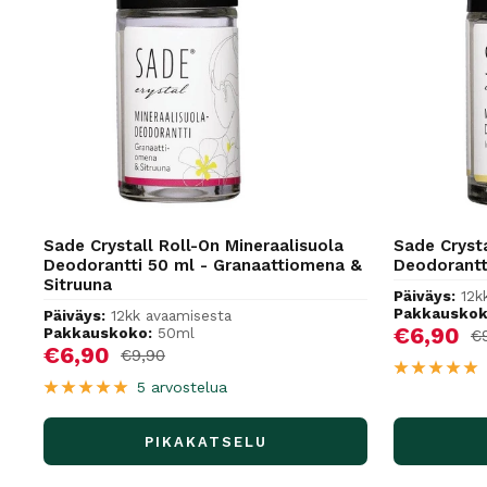
Sade Crystall Roll-On Mineraalisuola
Sade Crysta
Deodorantti 50 ml - Granaattiomena &
Deodorantti
Sitruuna
Päiväys:
12k
Pakkauskok
Päiväys:
12kk avaamisesta
Alennus
€6,90
Pakkauskoko:
50ml
No
€
Alennushinta
€6,90
Normaalihinta
€9,90
5 arvostelua
PIKAKATSELU