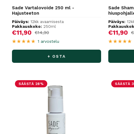
Sade Vartalovoide 250 ml -
Sade Shamp
Hajusteeton
hiuspohjall
Päiväys:
12kk avaamisesta
Päiväys:
12k
Pakkauskoko:
250ml
Pakkauskok
Alennushinta
Alennus
€11,90
€11,90
Normaalihinta
N
€14,90
€
1 arvostelu
+ OSTA
SÄÄSTÄ 28%
SÄÄSTÄ 