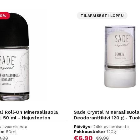
30%
TILAPÄISESTI LOPPU
l Roll-On Mineraalisuola
Sade Crystal Mineraalisuola
i 50 ml - Hajusteeton
Deodoranttikivi 120 g - Tuo
k avaamisesta
Päiväys:
24kk avaamisesta
o:
50ml
Pakkauskoko:
120g
hinta
Alennushinta
€6,90
rmaalihinta
Normaalihinta
9,90
€9,90