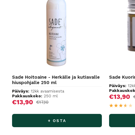
Sade Hoitoaine - Herkälle ja kutiavalle
Sade Kuori
hiuspohjalle 250 ml
Päiväys:
12k
Pakkauskok
Päiväys:
12kk avaamisesta
Alennus
€13,90
Pakkauskoko:
250 ml
Alennushinta
€13,90
Normaalihinta
€17,10
+ OSTA