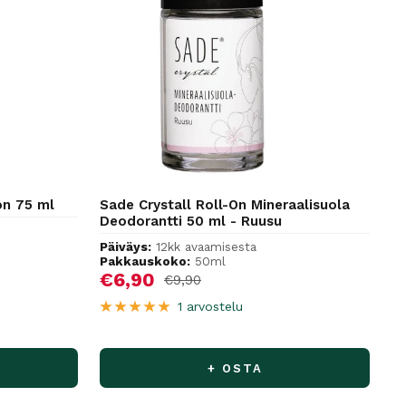
on 75 ml
Sade Crystall Roll-On Mineraalisuola
Deodorantti 50 ml - Ruusu
Päiväys:
12kk avaamisesta
Pakkauskoko:
50ml
Alennushinta
€6,90
Normaalihinta
€9,90
1 arvostelu
+ OSTA