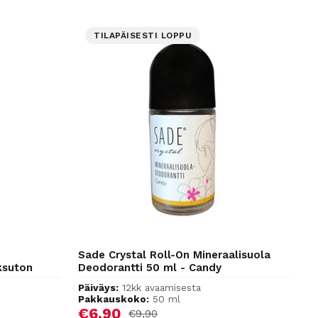
TILAPÄISESTI LOPPU
Sade Crystal Roll-On Mineraalisuola
ksuton
Deodorantti 50 ml - Candy
Päiväys:
12kk avaamisesta
Pakkauskoko:
50 ml
Alennushinta
€6,90
Normaalihinta
€9,90