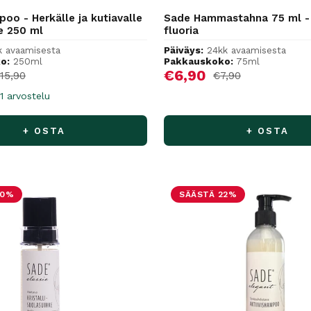
oo - Herkälle ja kutiavalle
Sade Hammastahna 75 ml - 
e 250 ml
fluoria
k avaamisesta
Päiväys:
24kk avaamisesta
o:
250ml
Pakkauskoko:
75ml
hinta
Alennushinta
€6,90
ormaalihinta
Normaalihinta
15,90
€7,90
1 arvostelu
+ OSTA
+ OSTA
30%
SÄÄSTÄ 22%