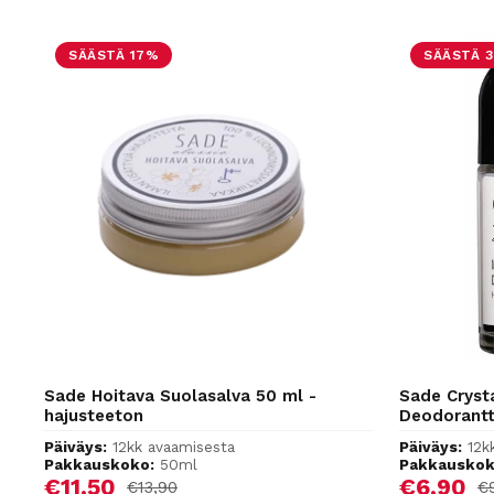
SÄÄSTÄ 17%
SÄÄSTÄ 
Sade Hoitava Suolasalva 50 ml -
Sade Crysta
hajusteeton
Deodorantt
Päiväys:
12kk avaamisesta
Päiväys:
12k
Pakkauskoko:
50ml
Pakkauskok
Alennushinta
Alennus
€11,50
€6,90
Normaalihinta
No
€13,90
€