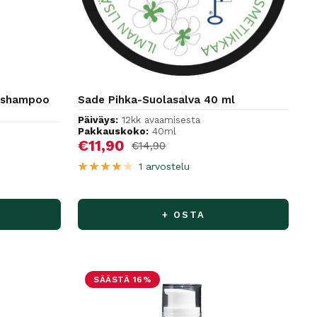
vishampoo
Sade Pihka-Suolasalva 40 ml
Päiväys:
12kk avaamisesta
Pakkauskoko:
40ml
Alennushinta
€11,90
Normaalihinta
€14,90
1 arvostelu
+ OSTA
SÄÄSTÄ 16%