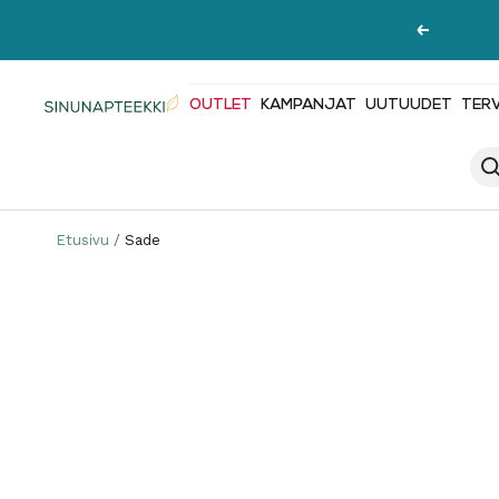
Siirry
Edellinen
sisältöön
OUTLET
KAMPANJAT
UUTUUDET
TER
Sinunapteekki.fi
Etusivu
Sade