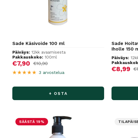
Sade Käsivoide 100 ml
Sade Hoitav
Iholle 150 
Päiväys:
12kk avaamisesta
Pakkauskoko:
100ml
Päiväys:
12k
Alennushinta
€7,90
Pakkauskok
Normaalihinta
€10,90
Alennus
€8,99
No
€
3 arvostelua
+ OSTA
SÄÄSTÄ 19%
TILAPÄIS