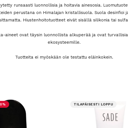
ytetty runsaasti luonnollisia ja hoitavia ainesosia. Luomutuot
tteiden perustana on Himalajan kristallisuola. Suola desinfioi j
sittamatta. Hiustenhoitotuotteet eivät sisällä silikonia tai sulfa
aineet ovat täysin luonnollista alkuperää ja ovat turvallisia i
ekosysteemille.
Tuotteita ei myöskään ole testattu eläinkokein.
30%
TILAPÄISESTI LOPPU