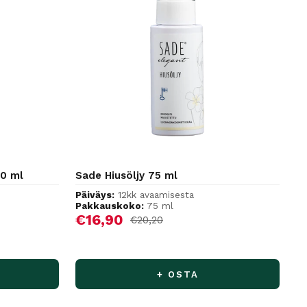
20 ml
Sade Hiusöljy 75 ml
Päiväys:
12kk avaamisesta
Pakkauskoko:
75 ml
Alennushinta
€16,90
Normaalihinta
€20,20
+ OSTA