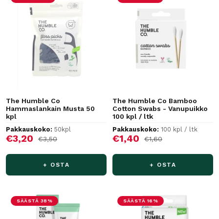
The Humble Co
The Humble Co Bamboo
Hammaslankain Musta 50
Cotton Swabs - Vanupuikko
kpl
100 kpl / ltk
Pakkauskoko:
50kpl
Pakkauskoko:
100 kpl / ltk
Alennushinta
Alennushinta
€3,20
€1,40
Normaalihinta
Normaalihinta
€3,50
€1,60
+ OSTA
+ OSTA
SÄÄSTÄ 38%
SÄÄSTÄ 16%