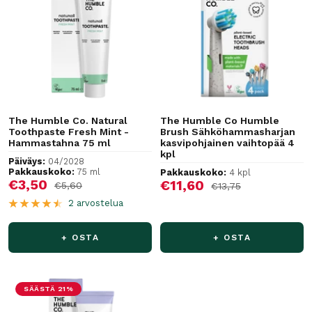
The Humble Co. Natural
The Humble Co Humble
Toothpaste Fresh Mint -
Brush Sähköhammasharjan
Hammastahna 75 ml
kasvipohjainen vaihtopää 4
kpl
Päiväys:
04/2028
Pakkauskoko:
75 ml
Pakkauskoko:
4 kpl
Alennushinta
€3,50
Alennushinta
€11,60
Normaalihinta
€5,60
Normaalihinta
€13,75
2 arvostelua
+ OSTA
+ OSTA
SÄÄSTÄ 21%