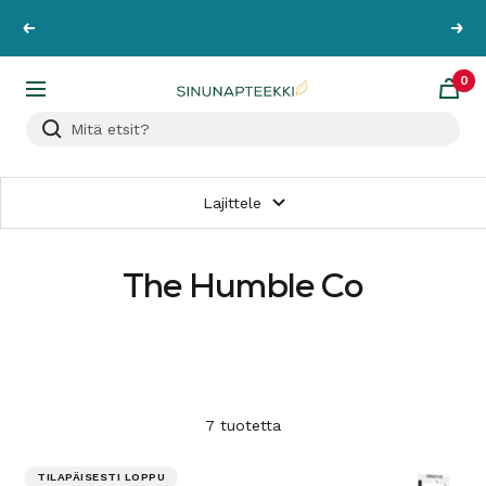
Siirry
Ilmainen toimitus yli 89 € tilauksiin!
Lue lisää
Edellinen
Seur
sisältöön
0
Sinunapteekki.fi
Navigaatio
Lajittele
The Humble Co
7 tuotetta
TILAPÄISESTI LOPPU