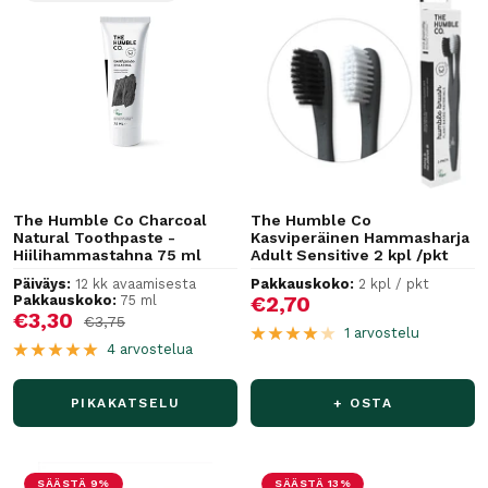
The Humble Co Charcoal
The Humble Co
Natural Toothpaste -
Kasviperäinen Hammasharja
Hiilihammastahna 75 ml
Adult Sensitive 2 kpl /pkt
Päiväys:
12 kk avaamisesta
Pakkauskoko:
2 kpl / pkt
Alennushinta
Pakkauskoko:
75 ml
€2,70
Alennushinta
€3,30
Normaalihinta
€3,75
1 arvostelu
4 arvostelua
PIKAKATSELU
+ OSTA
SÄÄSTÄ 9%
SÄÄSTÄ 13%