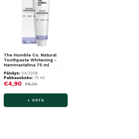
The Humble Co. Natural
Toothpaste Whitening -
Hammastahna 75 ml
Päiväys:
04/2028
Pakkauskoko:
75 ml
Alennushinta
€4,90
Normaalihinta
€6,20
+ OSTA