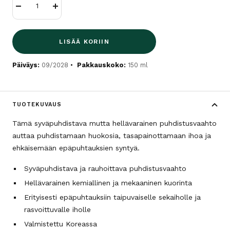
Vähennä
Lisää
LISÄÄ KORIIN
Päiväys:
09/2028
Pakkauskoko:
150 ml
TUOTEKUVAUS
Tämä syväpuhdistava mutta hellävarainen puhdistusvaahto
auttaa puhdistamaan huokosia, tasapainottamaan ihoa ja
ehkäisemään epäpuhtauksien syntyä.
Syväpuhdistava ja rauhoittava puhdistusvaahto
Hellävarainen kemiallinen ja mekaaninen kuorinta
Erityisesti epäpuhtauksiin taipuvaiselle sekaiholle ja
rasvoittuvalle iholle
Valmistettu Koreassa