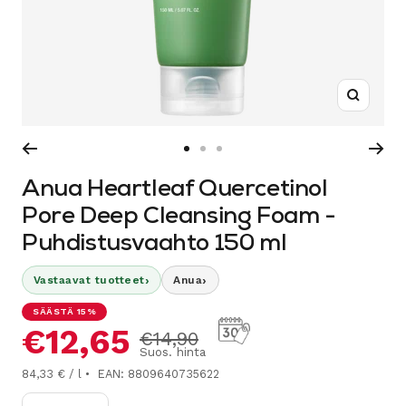
Suurenn
Siirry
Siirry
Siirry
sivulle
sivulle
sivulle
Anua Heartleaf Quercetinol
1
2
3
Pore Deep Cleansing Foam -
Puhdistusvaahto 150 ml
›
›
Vastaavat tuotteet
Anua
SÄÄSTÄ 15%
Alennushinta
€12,65
Normaalihinta
€14,90
Suos. hinta
84,33 € / l
EAN: 8809640735622