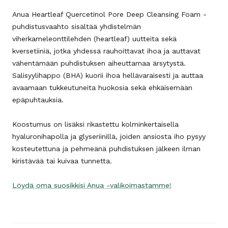
Anua Heartleaf Quercetinol Pore Deep Cleansing Foam -
puhdistusvaahto sisältää yhdistelmän
viherkameleonttilehden (heartleaf) uutteita sekä
kversetiiniä, jotka yhdessä rauhoittavat ihoa ja auttavat
vähentämään puhdistuksen aiheuttamaa ärsytystä.
Salisyylihappo (BHA) kuorii ihoa hellävaraisesti ja auttaa
avaamaan tukkeutuneita huokosia sekä ehkäisemään
epäpuhtauksia.
Koostumus on lisäksi rikastettu kolminkertaisella
hyaluronihapolla ja glyseriinillä, joiden ansiosta iho pysyy
kosteutettuna ja pehmeänä puhdistuksen jälkeen ilman
kiristävää tai kuivaa tunnetta.
Löydä oma suosikkisi Anua -valikoimastamme!