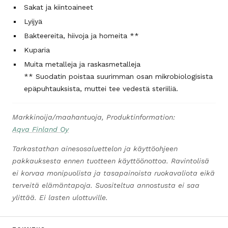
Sakat ja kiintoaineet
Lyijyä
Bakteereita, hiivoja ja homeita **
Kuparia
Muita metalleja ja raskasmetalleja
** Suodatin poistaa suurimman osan mikrobiologisista
epäpuhtauksista, muttei tee vedestä steriiliä.
Markkinoija/maahantuoja, Produktinformation:
Aqva Finland Oy
Tarkastathan ainesosaluettelon ja käyttöohjeen
pakkauksesta ennen tuotteen käyttöönottoa. Ravintolisä
ei korvaa monipuolista ja tasapainoista ruokavaliota eikä
terveitä elämäntapoja. Suositeltua annostusta ei saa
ylittää. Ei lasten ulottuville.