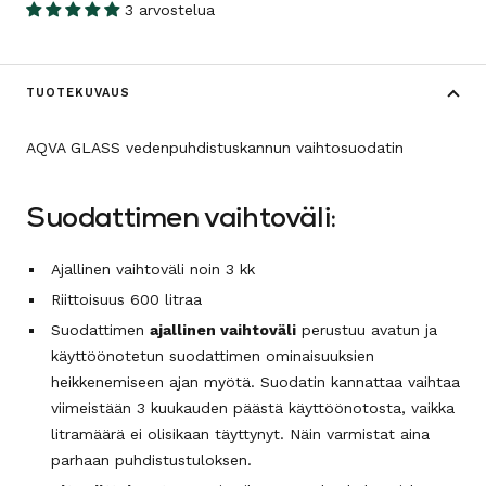
3 arvostelua
TUOTEKUVAUS
AQVA GLASS vedenpuhdistuskannun vaihtosuodatin
Suodattimen vaihtoväli:
Ajallinen vaihtoväli noin 3 kk
Riittoisuus 600 litraa
Suodattimen
ajallinen vaihtoväli
perustuu avatun ja
käyttöönotetun suodattimen ominaisuuksien
heikkenemiseen ajan myötä. Suodatin kannattaa vaihtaa
viimeistään 3 kuukauden päästä käyttöönotosta, vaikka
litramäärä ei olisikaan täyttynyt. Näin varmistat aina
parhaan puhdistustuloksen.