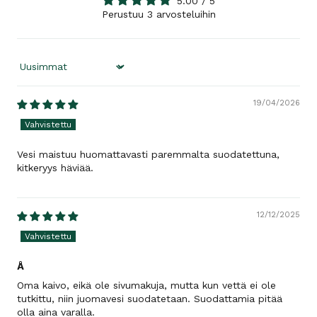
5.00 / 5
Perustuu 3 arvosteluihin
Sort by
19/04/2026
Vesi maistuu huomattavasti paremmalta suodatettuna,
kitkeryys häviää.
12/12/2025
Å
Oma kaivo, eikä ole sivumakuja, mutta kun vettä ei ole
tutkittu, niin juomavesi suodatetaan. Suodattamia pitää
olla aina varalla.