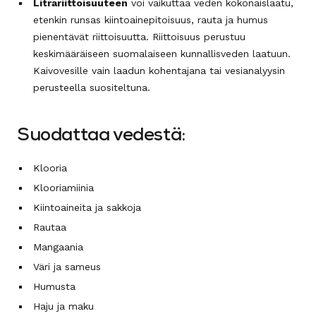
Litrariittoisuuteen
voi vaikuttaa veden kokonaislaatu,
etenkin runsas kiintoainepitoisuus, rauta ja humus
pienentävät riittoisuutta. Riittoisuus perustuu
keskimääräiseen suomalaiseen kunnallisveden laatuun.
Kaivovesille vain laadun kohentajana tai vesianalyysin
perusteella suositeltuna.
Suodattaa vedestä:
Klooria
Klooriamiinia
Kiintoaineita ja sakkoja
Rautaa
Mangaania
Väri ja sameus
Humusta
Haju ja maku