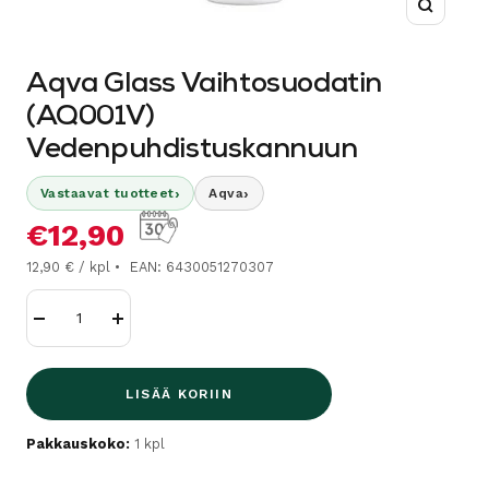
Suurenn
Aqva Glass Vaihtosuodatin
(AQ001V)
Vedenpuhdistuskannuun
›
›
Vastaavat tuotteet
Aqva
Alennushinta
€12,90
12,90 € / kpl
EAN: 6430051270307
Vähennä
Lisää
LISÄÄ KORIIN
Pakkauskoko:
1 kpl