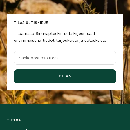
TILAA UUTISKIRJE
Tilaamalla Sinunapteekin uutiskirjeen saat
ensimmäisenä tiedot tarjouksista ja uutuuksista.
Sähköpostiosoitteesi
TILAA
TIETOA