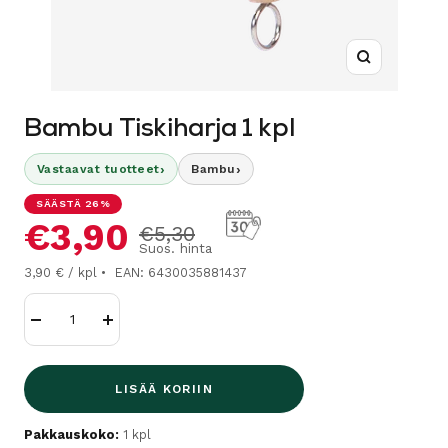
Suurenna
Bambu Tiskiharja 1 kpl
›
›
Vastaavat tuotteet
Bambu
SÄÄSTÄ 26%
Alennushinta
€3,90
Normaalihinta
€5,30
Suos. hinta
3,90 € / kpl
EAN: 6430035881437
Vähennä
Lisää
LISÄÄ KORIIN
Pakkauskoko:
1 kpl