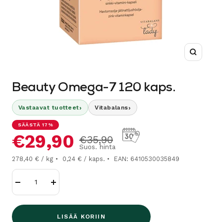
Suurenn
Beauty Omega-7 120 kaps.
›
›
Vastaavat tuotteet
Vitabalans
SÄÄSTÄ 17%
Alennushinta
€29,90
Normaalihinta
€35,90
Suos. hinta
278,40 € / kg
0,24 € / kaps.
EAN: 6410530035849
Vähennä
Lisää
LISÄÄ KORIIN