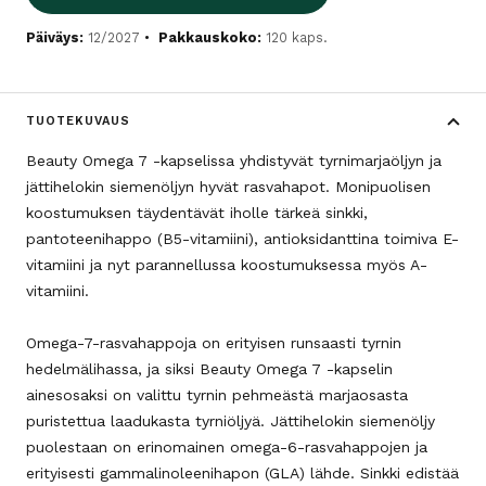
Päiväys:
12/2027
Pakkauskoko:
120 kaps.
TUOTEKUVAUS
Beauty Omega 7 -kapselissa yhdistyvät tyrnimarjaöljyn ja
jättihelokin siemenöljyn hyvät rasvahapot. Monipuolisen
koostumuksen täydentävät iholle tärkeä sinkki,
pantoteenihappo (B5-vitamiini), antioksidanttina toimiva E-
vitamiini ja nyt parannellussa koostumuksessa myös A-
vitamiini.
Omega-7-rasvahappoja on erityisen runsaasti tyrnin
hedelmälihassa, ja siksi Beauty Omega 7 -kapselin
ainesosaksi on valittu tyrnin pehmeästä marjaosasta
puristettua laadukasta tyrniöljyä. Jättihelokin siemenöljy
puolestaan on erinomainen omega-6-rasvahappojen ja
erityisesti gammalinoleenihapon (GLA) lähde. Sinkki edistää