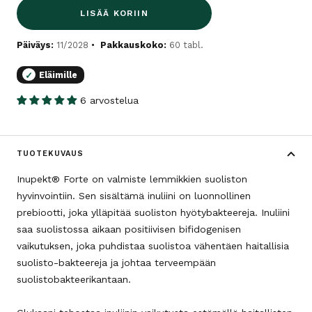
LISÄÄ KORIIN
Päiväys:
11/2028
Pakkauskoko:
60 tabl.
Eläimille
✓
6 arvostelua
TUOTEKUVAUS
Inupekt® Forte on valmiste lemmikkien suoliston
hyvinvointiin. Sen sisältämä inuliini on luonnollinen
prebiootti, joka ylläpitää suoliston hyötybakteereja. Inuliini
saa suolistossa aikaan positiivisen bifidogenisen
vaikutuksen, joka puhdistaa suolistoa vähentäen haitallisia
suolisto-bakteereja ja johtaa terveempään
suolistobakteerikantaan.