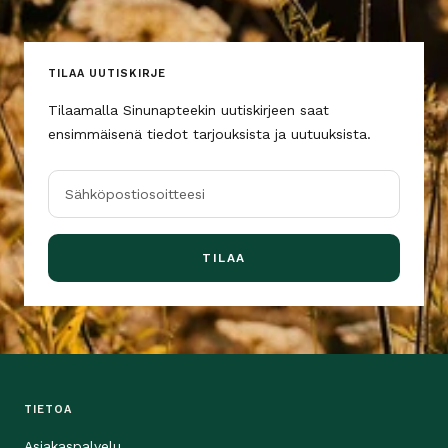
TILAA UUTISKIRJE
Tilaamalla Sinunapteekin uutiskirjeen saat
ensimmäisenä tiedot tarjouksista ja uutuuksista.
Sähköpostiosoitteesi
TILAA
TIETOA
Asiakaspalvelu