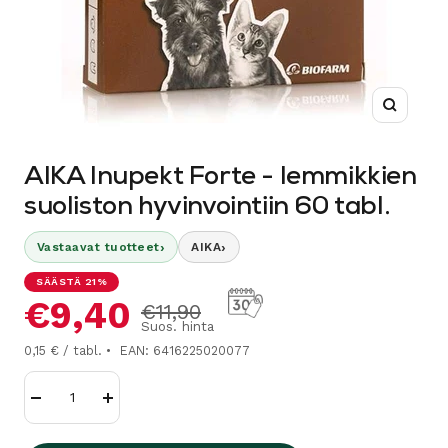
Suurenn
AIKA Inupekt Forte - lemmikkien
suoliston hyvinvointiin 60 tabl.
›
›
Vastaavat tuotteet
AIKA
SÄÄSTÄ 21%
Alennushinta
€9,40
Normaalihinta
€11,90
Suos. hinta
0,15 € / tabl.
EAN: 6416225020077
Vähennä
Lisää