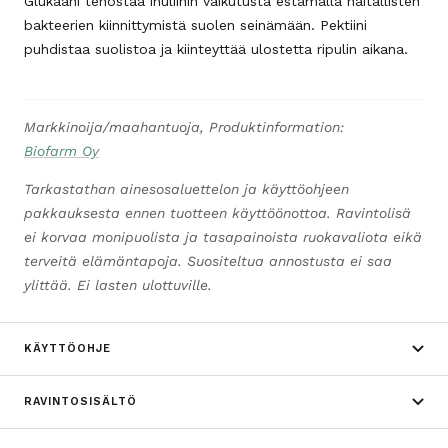
Glukaani tehostaa inuliinin vaikutusta estämällä haitallisten
bakteerien kiinnittymistä suolen seinämään. Pektiini
puhdistaa suolistoa ja kiinteyttää ulostetta ripulin aikana.
Markkinoija/maahantuoja, Produktinformation:
Biofarm Oy
Tarkastathan ainesosaluettelon ja käyttöohjeen
pakkauksesta ennen tuotteen käyttöönottoa. Ravintolisä
ei korvaa monipuolista ja tasapainoista ruokavaliota eikä
terveitä elämäntapoja. Suositeltua annostusta ei saa
ylittää. Ei lasten ulottuville.
KÄYTTÖOHJE
RAVINTOSISÄLTÖ