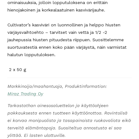
ominaisuuksia, jolloin lopputuloksena on erittäin
hienojakoinen ja korkealaatuinen kasvivärijauhe.
Cultivator’s kasviväri on luonnollinen ja helppo hiusten
värjäysvaihtoehto – tarvitset vain vettä ja 1/2 -2
jauhepussia hiusten pituudesta riippuen. Suosittelemme
suortuvatestiä ennen koko pään värjäystä, näin varmistat
halutun lopputuloksen.
2 x 50 g
Markkinoija/maahantuoja, Produktinformation:
Miraz Trading Oy
Tarkastathan ainesosaluettelon ja käyttöohjeen
pakkauksesta ennen tuotteen käyttöönottoa. Ravintolisä
ei korvaa monipuolista ja tasapainoista ruokavaliota eikä
terveitä elämäntapoja. Suositeltua annostusta ei saa
ylittää. Ei lasten ulottuville.