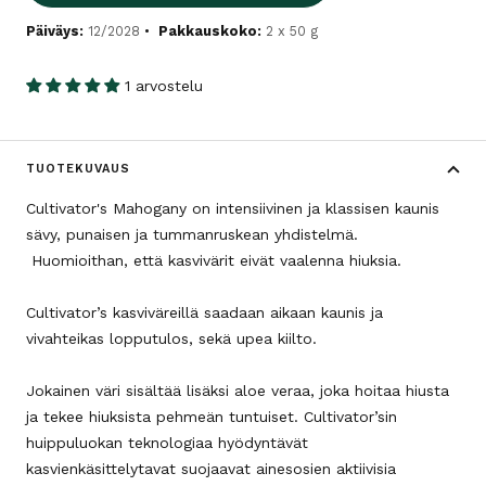
Päiväys:
12/2028
Pakkauskoko:
2 x 50 g
1 arvostelu
TUOTEKUVAUS
Cultivator's Mahogany on intensiivinen ja klassisen kaunis
sävy, punaisen ja tummanruskean yhdistelmä.
Huomioithan, että kasvivärit eivät vaalenna hiuksia.
Cultivator’s kasviväreillä saadaan aikaan kaunis ja
vivahteikas lopputulos, sekä upea kiilto.
Jokainen väri sisältää lisäksi aloe veraa, joka hoitaa hiusta
ja tekee hiuksista pehmeän tuntuiset. Cultivator’sin
huippuluokan teknologiaa hyödyntävät
kasvienkäsittelytavat suojaavat ainesosien aktiivisia