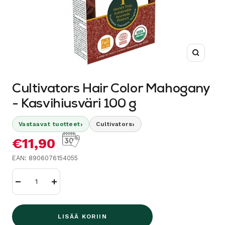
Suurenn
Cultivators Hair Color Mahogany
- Kasvihiusväri 100 g
›
›
Vastaavat tuotteet
Cultivators
Alennushinta
€11,90
EAN: 8906076154055
Vähennä
Lisää
LISÄÄ KORIIN