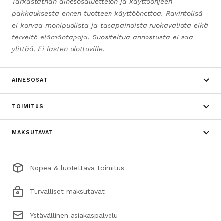
Tarkastathan ainesosaluettelon ja käyttöohjeen
pakkauksesta ennen tuotteen käyttöönottoa. Ravintolisä
ei korvaa monipuolista ja tasapainoista ruokavaliota eikä
terveitä elämäntapoja. Suositeltua annostusta ei saa
ylittää. Ei lasten ulottuville.
AINESOSAT
TOIMITUS
MAKSUTAVAT
Nopea & luotettava toimitus
Turvalliset maksutavat
Ystävällinen asiakaspalvelu