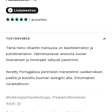
Lisäaineeton
✓
1 arvostelu
TUOTEKUVAUS
Tämä hieno Atlantin merisuola on käsittelemätön ja
puhdistamaton. Valmistustavan ansiosta suolan
hivenaineet ja mineraalit säilyvät paremmin.
Kerätty Portugalissa perinteisin menetelmin savikerroksen
päältä ja kuivattu kuuman auringon alla. Erinomainen
ruoanlaittoon.
Markkinoija/maahantuoja, Produktinformation:
Aduki Oy