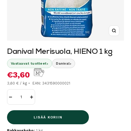
Suurenn
Danival Merisuola, HIENO 1 kg
›
›
Vastaavat tuotteet
Danival
Alennushinta
€3,60
3,60 € / kg
EAN: 3431590000021
Vähennä
Lisää
LISÄÄ KORIIN
Pakkauskoko:
1 kg