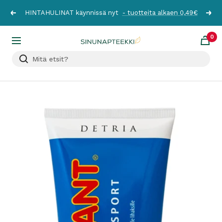
Siirry
HINTAHULINAT käynnissä nyt
- tuotteita alkaen 0,49€
Edellinen
Seur
sisältöön
0
Sinunapteekki.fi
Navigaatio