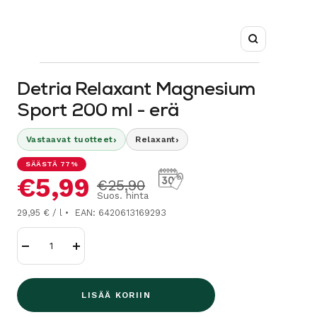
Suurenna
Detria Relaxant Magnesium
Sport 200 ml - erä
›
›
Vastaavat tuotteet
Relaxant
SÄÄSTÄ 77%
Alennushinta
€5,99
Normaalihinta
€25,90
Suos. hinta
29,95 € / l
EAN: 6420613169293
Vähennä
Lisää
LISÄÄ KORIIN