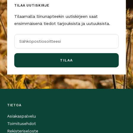
TILAA UUTISKIRJE
Tilaamalla Sinunapteekin uutiskirjeen saat
ensimmäisenä tiedot tarjouksista ja uutuuksista.
Sähköpostiosoitteesi
TILAA
TIETOA
Asiakaspalvelu
Toimitusehdot
Rekisteriseloste