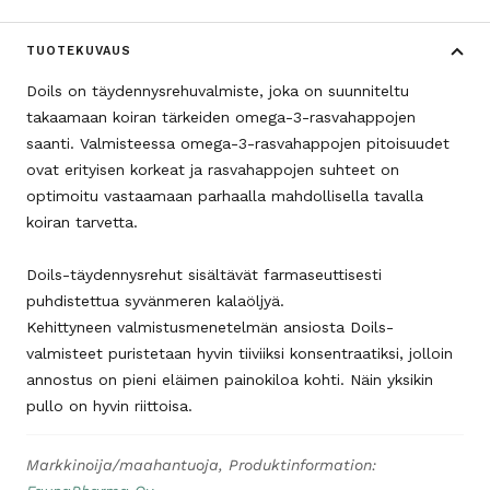
TUOTEKUVAUS
Doils on täydennysrehuvalmiste, joka on suunniteltu
takaamaan koiran tärkeiden omega-3-rasvahappojen
saanti. Valmisteessa omega-3-rasvahappojen pitoisuudet
ovat erityisen korkeat ja rasvahappojen suhteet on
optimoitu vastaamaan parhaalla mahdollisella tavalla
koiran tarvetta.
Doils-täydennysrehut sisältävät farmaseuttisesti
puhdistettua syvänmeren kalaöljyä.
Kehittyneen valmistusmenetelmän ansiosta Doils-
valmisteet puristetaan hyvin tiiviiksi konsentraatiksi, jolloin
annostus on pieni eläimen painokiloa kohti. Näin yksikin
pullo on hyvin riittoisa.
Markkinoija/maahantuoja, Produktinformation: