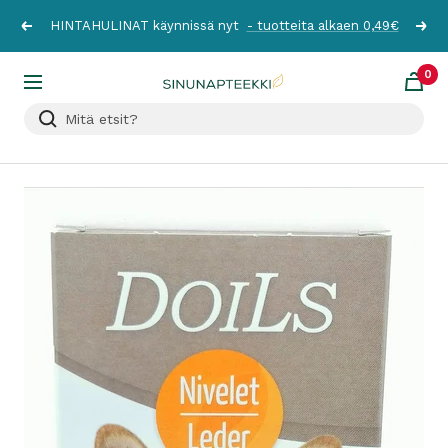
Siirry
HINTAHULINAT käynnissä nyt
- tuotteita alkaen 0,49€
Edellinen
Seur
sisältöön
0
Sinunapteekki.fi
Navigaatio