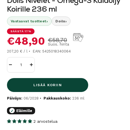
Doils Nivelet - Omega-3 Kalaöljy
Koirille 236 ml
›
›
Vastaavat tuotteet
Doils
SÄÄSTÄ 17%
Alennushinta
€48,90
Normaalihinta
€58,70
Suos. hinta
207,20 € / l
EAN: 5425018340064
Vähennä
Lisää
LISÄÄ KORIIN
Päiväys:
06/2028
Pakkauskoko:
236 ml
Eläimille
✓
2 arvostelua