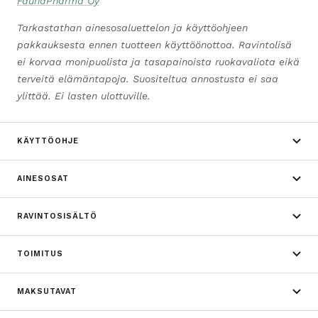
FaunaPharma Oy
Tarkastathan ainesosaluettelon ja käyttöohjeen
pakkauksesta ennen tuotteen käyttöönottoa. Ravintolisä
ei korvaa monipuolista ja tasapainoista ruokavaliota eikä
terveitä elämäntapoja. Suositeltua annostusta ei saa
ylittää. Ei lasten ulottuville.
KÄYTTÖOHJE
AINESOSAT
RAVINTOSISÄLTÖ
TOIMITUS
MAKSUTAVAT