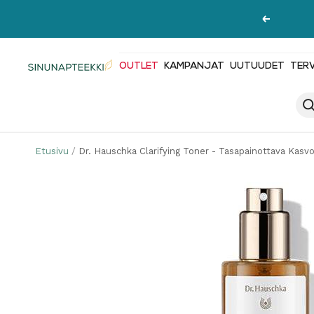
Siirry
Edellinen
sisältöön
OUTLET
KAMPANJAT
UUTUUDET
TER
Sinunapteekki.fi
Etusivu
Dr. Hauschka Clarifying Toner - Tasapainottava Kasv