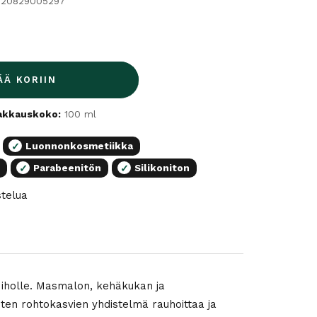
020829005297
ÄÄ KORIIN
akkauskoko:
100 ml
Luonnonkosmetiikka
✓
n
Parabeenitön
Silikoniton
✓
✓
stelua
 iholle. Masmalon, kehäkukan ja
isten rohtokasvien yhdistelmä rauhoittaa ja