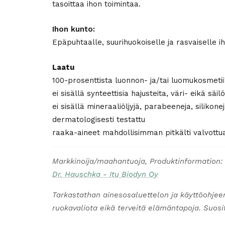
tasoittaa ihon toimintaa.
Ihon kunto:
Epäpuhtaalle, suurihuokoiselle ja rasvaiselle i
Laatu
100-prosenttista luonnon- ja/tai luomukosmeti
ei sisällä synteettisia hajusteita, väri- eikä säil
ei sisällä mineraaliöljyjä, parabeeneja, silikon
dermatologisesti testattu
raaka-aineet mahdollisimman pitkälti valvott
Markkinoija/maahantuoja, Produktinformation:
Dr. Hauschka - Itu Biodyn Oy
Tarkastathan ainesosaluettelon ja käyttöohjee
ruokavaliota eikä terveitä elämäntapoja. Suosite