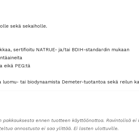
holle sekä sekaiholle.
ikkaa, sertifioitu NATRUE- ja/tai BDIH-standardin mukaan
öntäaineita
eja eikä PEG:tä
ua luomu- tai biodynaamista Demeter-tuotantoa sekä reilun 
n pakkauksesta ennen tuotteen käyttöönottoa. Ravintolisä ei 
ltua annostusta ei saa ylittää. Ei lasten ulottuville.