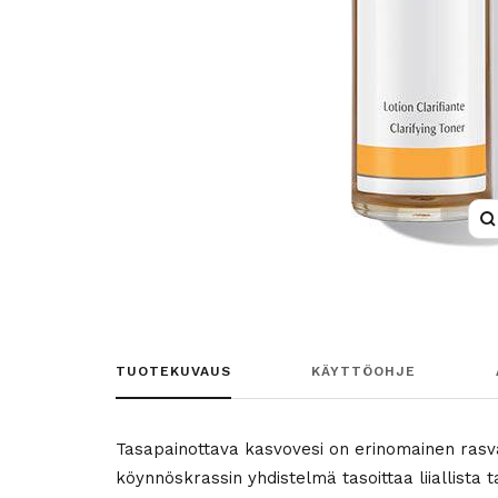
S
TUOTEKUVAUS
KÄYTTÖOHJE
Tasapainottava kasvovesi on erinomainen rasva
köynnöskrassin yhdistelmä tasoittaa liiallista t