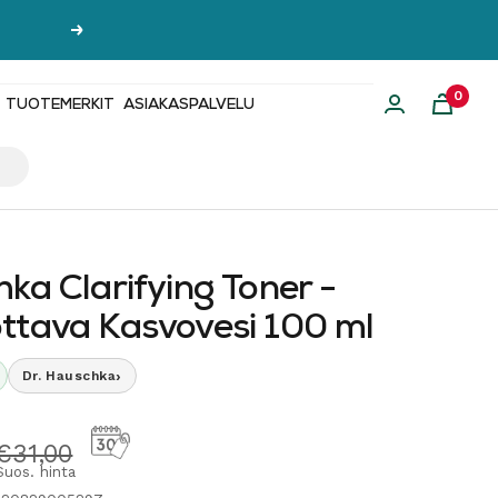
Seuraava
0
TUOTEMERKIT
ASIAKASPALVELU
ka Clarifying Toner -
ttava Kasvovesi 100 ml
›
Dr. Hauschka
hinta
Normaalihinta
€31,00
Suos. hinta