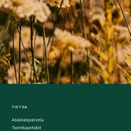
TIETOA
Asiakaspalvelu
Toimitusehdot