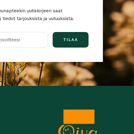
nunapteekin uutiskirjeen saat
tiedot tarjouksista ja uutuuksista.
soitteesi
TILAA