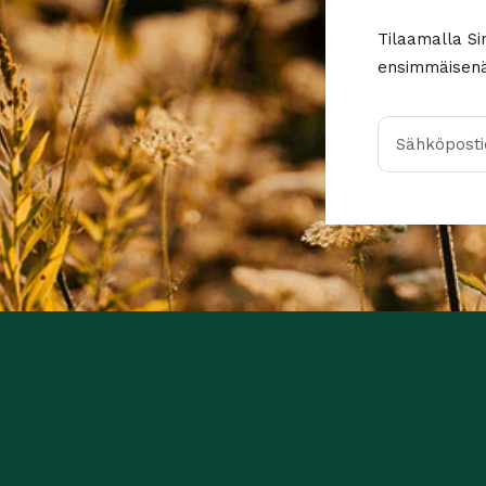
Tilaamalla Si
ensimmäisenä 
Sähköpostio