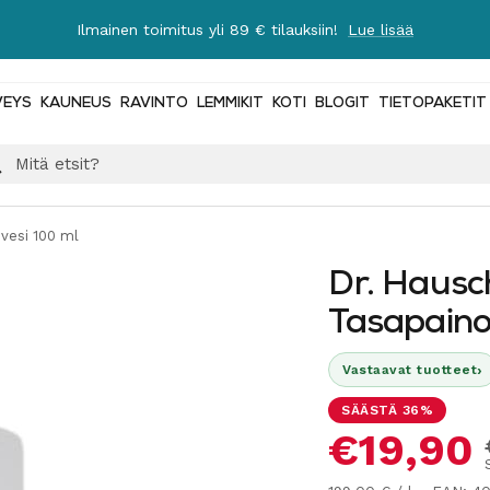
Ilmainen toimitus yli 89 € tilauksiin!
Lue lisää
VEYS
KAUNEUS
RAVINTO
LEMMIKIT
KOTI
BLOGIT
TIETOPAKETIT
ovesi 100 ml
Dr. Hausch
Tasapaino
›
Vastaavat tuotteet
SÄÄSTÄ 36%
Alennus
€19,90