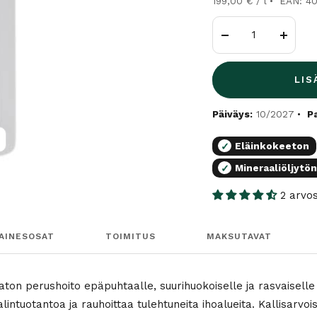
199,00 € / l
EAN: 4
Vähennä
Lisää
LIS
Päiväys:
10/2027
P
Eläinkokeeton
✓
uurenna
Mineraaliöljytö
✓
2 arvo
AINESOSAT
TOIMITUS
MAKSUTAVAT
ton perushoito epäpuhtaalle, suurihuokoiselle ja rasvaiselle
alintuotantoa ja rauhoittaa tulehtuneita ihoalueita. Kallisarvo