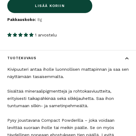
LISÄÄ KORIIN
Pakkauskoko:
8g
1 arvostelu
TUOTEKUVAUS
Kivipuuteri antaa iholle luonnollisen mattapinnan ja saa sen
näyttämään tasaisemmalta.
Sisältää mineraalipigmenttejä ja rohtokasviuutteita,
erityisesti taikapähkinää sekä silkkijauhetta. Saa ihon
tuntumaan silkin- ja sametinpehmeältä.
Pysy joustavana Compact Powderilla – joka voidaan
levittää suoraan iholle tai meikin päälle. Se on myös
täydellinen nopeaan ehostukseen tien päällä. Levitä