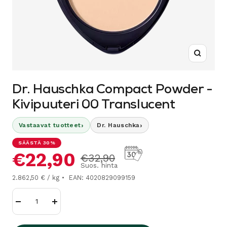
Suurenn
Dr. Hauschka Compact Powder -
Kivipuuteri 00 Translucent
›
›
Vastaavat tuotteet
Dr. Hauschka
SÄÄSTÄ 30%
Alennushinta
€22,90
Normaalihinta
€32,90
Suos. hinta
2.862,50 € / kg
EAN: 4020829099159
Vähennä
Lisää