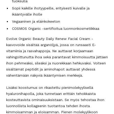
tuoksulla
Sopii kaikille ihotyypeille, erityisesti kuivalle ja
ikääntyvälle iholle
Vegaaninen ja eläinkokeeton
COSMOS Organic -sertifioitua luonnonkosmetiikkaa
Evolve Organic Beauty Daily Renew Facial Cream -
kasvovoide sisältää arganöljyä, jossa on runsaasti E-
vitamiinia ja rasvahappoja. Ne auttavat korjaamaan
vahingoittunutta ihoa sekä parantavat kimmoisuutta jättäen
ihon pehmeäksi, sileäksi ja nuorekkaan hehkuvaksi. Voiteen
sisältämät peptidit ja aminohapot auttavat yhdessä
vähentämään näkyviä ikääntymisen merkkejä.
Lisäksi koostumus on rikastettu pienimolekyylisellä
hyaluronihapolla, joka tunnetaan erittäin tehokkaista
kosteuttavista ominaisuuksistaan. Se myös tehostaa ihon
luonnollista kollageenin tuotantoa tehden ihosta
kimmoisamman ja eloisamman. Pienen molekyylikoon