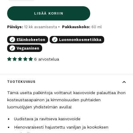
LISÄÄ KORIIN
Päiväys:
12 kk avaamisesta
Pakkauskoko:
60 ml
Eläinkokeeton
Luonnonkosmetiikka
✓
✓
Vegaaninen
✓
6 arvostelua
TUOTEKUVAUS
Tämä useita palkintoja voittanut kasvovoide palauttaa ihon
kosteustasapainon ja kimmoisuuden puhtaiden
luomuöljyjen yhdistelmän avulla!
Uudistava ja ravitseva kasvovoide
Hienovaraisesti hajustettu vaniljan ja kookoksen