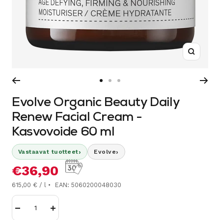
Suurenn
Siirry
Siirry
Siirry
sivulle
sivulle
sivulle
Evolve Organic Beauty Daily
1
2
3
Renew Facial Cream -
Kasvovoide 60 ml
›
›
Vastaavat tuotteet
Evolve
Alennushinta
€36,90
615,00 € / l
EAN: 5060200048030
Vähennä
Lisää