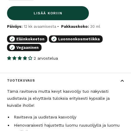
LISÄÄ KORIIN
Päiväys:
12 kk avaamisesta
Pakkauskoko:
30 ml
Eläinkokeeton
Luonnonkosmetiikka
✓
✓
Vegaaninen
✓
2 arvostelua
TUOTEKUVAUS
Tämä ravitseva mutta kevyt kasvoöljy tuo näkyvästi
uudistavia ja elvyttäviä tuloksia erityisesti kypsälle ja
kuivalle iholle!
Ravitseva ja uudistava kasvoöljy
Hienovaraisesti hajustettu luomu ruusuöljyllä ja luomu