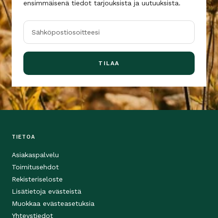
ensimmäisenä tiedot tarjouksista ja uutuuksista.
Sähköpostiosoitteesi
TILAA
TIETOA
Asiakaspalvelu
Toimitusehdot
Rekisteriseloste
Lisätietoja evästeistä
Muokkaa evästeasetuksia
Yhteystiedot