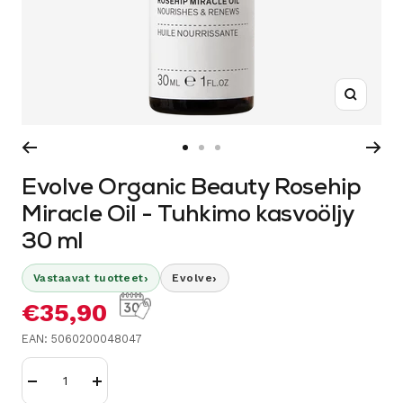
Suurenn
Siirry
Siirry
Siirry
sivulle
sivulle
sivulle
Evolve Organic Beauty Rosehip
1
2
3
Miracle Oil - Tuhkimo kasvoöljy
30 ml
›
›
Vastaavat tuotteet
Evolve
Alennushinta
€35,90
EAN: 5060200048047
Vähennä
Lisää