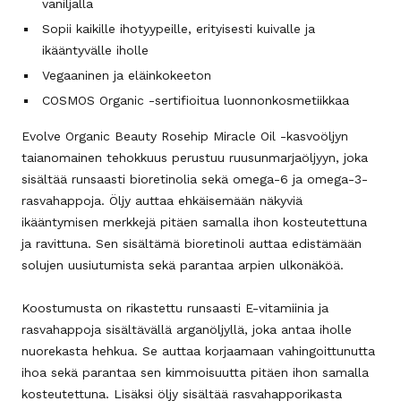
vaniljalla
Sopii kaikille ihotyypeille, erityisesti kuivalle ja
ikääntyvälle iholle
Vegaaninen ja eläinkokeeton
COSMOS Organic -sertifioitua luonnonkosmetiikkaa
Evolve Organic Beauty Rosehip Miracle Oil -kasvoöljyn
taianomainen tehokkuus perustuu ruusunmarjaöljyyn, joka
sisältää runsaasti bioretinolia sekä omega-6 ja omega-3-
rasvahappoja. Öljy auttaa ehkäisemään näkyviä
ikääntymisen merkkejä pitäen samalla ihon kosteutettuna
ja ravittuna. Sen sisältämä bioretinoli auttaa edistämään
solujen uusiutumista sekä parantaa arpien ulkonäköä.
Koostumusta on rikastettu runsaasti E-vitamiinia ja
rasvahappoja sisältävällä arganöljyllä, joka antaa iholle
nuorekasta hehkua. Se auttaa korjaamaan vahingoittunutta
ihoa sekä parantaa sen kimmoisuutta pitäen ihon samalla
kosteutettuna. Lisäksi öljy sisältää rasvahapporikasta