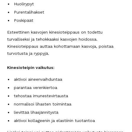
Huolirypyt
Purentalihakset
Poskipäät
Esteettinen kasvojen kinesioteippaus on todettu
turvalliseksi ja tehokkaaksi kasvojen hoidossa.
Kinesioteippaus auttaa kohottamaan kasvoja, poistaa
turvotusta ja ryppyjä.
Kinesioteipin vaikutus:
aktivoi aineenvaihduntaa
parantaa verenkiertoa
tehostaa imunestevirtausta
normalisoi lihasten toimintaa
lievittää lihasjännitystä
aktivoi kollageenin ja elastiinin tuotantoa