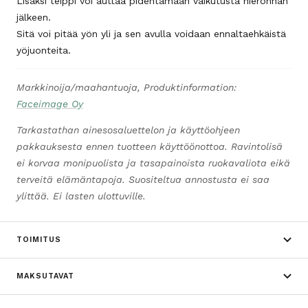
Lisäksi teippi voi auttaa pidentämään vaikutusta hieronnan
jälkeen.
Sitä voi pitää yön yli ja sen avulla voidaan ennaltaehkäistä
yöjuonteita.
Markkinoija/maahantuoja, Produktinformation:
Faceimage Oy
Tarkastathan ainesosaluettelon ja käyttöohjeen
pakkauksesta ennen tuotteen käyttöönottoa. Ravintolisä
ei korvaa monipuolista ja tasapainoista ruokavaliota eikä
terveitä elämäntapoja. Suositeltua annostusta ei saa
ylittää. Ei lasten ulottuville.
TOIMITUS
MAKSUTAVAT