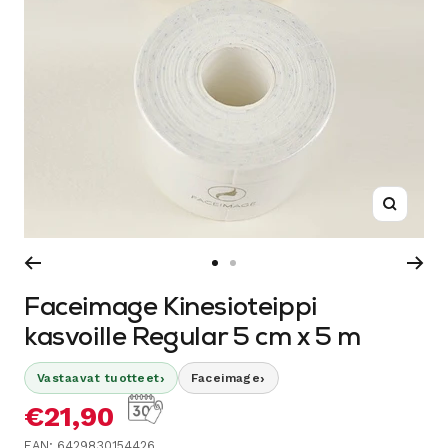
Suurenn
Siirry
Siirry
sivulle
sivulle
Faceimage Kinesioteippi
1
2
kasvoille Regular 5 cm x 5 m
›
›
Vastaavat tuotteet
Faceimage
Alennushinta
€21,90
EAN: 6429830154426