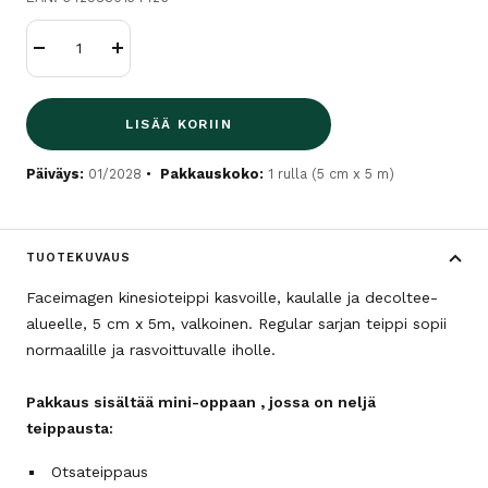
Vähennä
Lisää
LISÄÄ KORIIN
Päiväys:
01/2028
Pakkauskoko:
1 rulla (5 cm x 5 m)
TUOTEKUVAUS
Faceimagen kinesioteippi kasvoille, kaulalle ja decoltee-
alueelle, 5 cm x 5m, valkoinen.
Regular sarjan teippi sopii
normaalille ja rasvoittuvalle iholle.
Pakkaus sisältää mini-oppaan , jossa on neljä
teippausta:
Otsateippaus