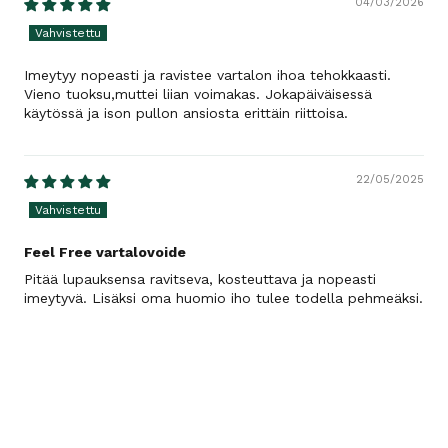
04/03/2026
Imeytyy nopeasti ja ravistee vartalon ihoa tehokkaasti.
Vieno tuoksu,muttei liian voimakas. Jokapäiväisessä
käytössä ja ison pullon ansiosta erittäin riittoisa.
22/05/2025
Feel Free vartalovoide
Pitää lupauksensa ravitseva, kosteuttava ja nopeasti
imeytyvä. Lisäksi oma huomio iho tulee todella pehmeäksi.