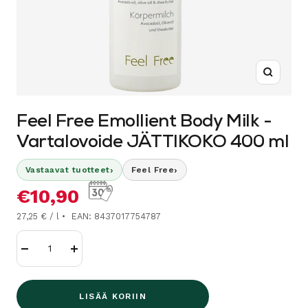
Suurenn
Feel Free Emollient Body Milk -
Vartalovoide JÄTTIKOKO 400 ml
›
›
Vastaavat tuotteet
Feel Free
Alennushinta
€10,90
27,25 € / l
EAN: 8437017754787
Vähennä
Lisää
LISÄÄ KORIIN