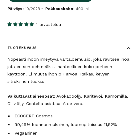
Päiväys:
10/2028
Pakkauskoko:
400 ml
4 arvostelua
TUOTEKUVAUS
Nopeasti ihoon imeytyvä vartaloemulsio, joka ravitsee ihoa
jättäen sen pehmeäksi. Ihanteellinen koko perheen
käyttöön. Ei muuta ihon pH arvoa. Raikas, kevyen
sitruksinen tuoksu.
Vaikuttavat ainesosat:
Avokadoöljy, Karitevoi, Kamomilla,
Oliiviöljy, Centella asiatica, Aloe vera.
ECOCERT Cosmos
99,49% luonnonmukainen, luomupitoisuus 11,52%
Vegaaninen