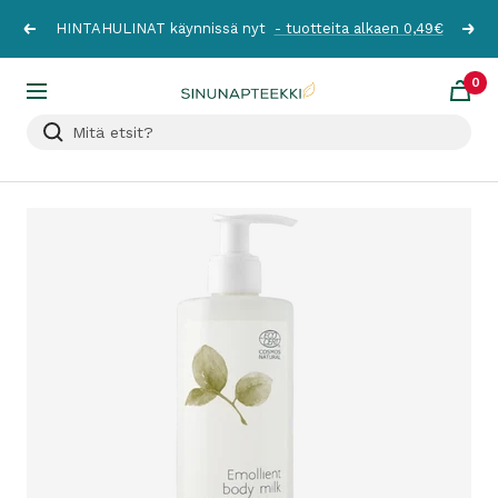
Siirry
HINTAHULINAT käynnissä nyt
- tuotteita alkaen 0,49€
Edellinen
Seur
sisältöön
0
Sinunapteekki.fi
Navigaatio