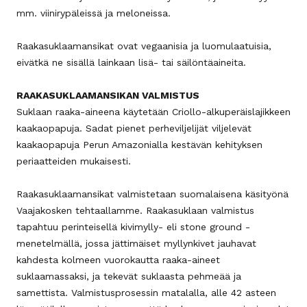
mm. viinirypäleissä ja meloneissa.
Raakasuklaamansikat ovat vegaanisia ja luomulaatuisia,
eivätkä ne sisällä lainkaan lisä- tai säilöntäaineita.
RAAKASUKLAAMANSIKAN VALMISTUS
Suklaan raaka-aineena käytetään Criollo-alkuperäislajikkeen
kaakaopapuja. Sadat pienet perheviljelijät viljelevät
kaakaopapuja Perun Amazonialla kestävän kehityksen
periaatteiden mukaisesti.
Raakasuklaamansikat valmistetaan suomalaisena käsityönä
Vaajakosken tehtaallamme. Raakasuklaan valmistus
tapahtuu perinteisellä kivimylly- eli stone ground -
menetelmällä, jossa jättimäiset myllynkivet jauhavat
kahdesta kolmeen vuorokautta raaka-aineet
suklaamassaksi, ja tekevät suklaasta pehmeää ja
samettista. Valmistusprosessin matalalla, alle 42 asteen