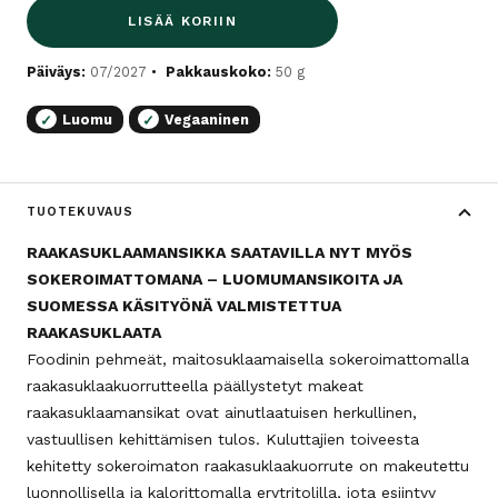
LISÄÄ KORIIN
Päiväys:
07/2027
Pakkauskoko:
50 g
Luomu
Vegaaninen
✓
✓
TUOTEKUVAUS
RAAKASUKLAAMANSIKKA SAATAVILLA NYT MYÖS
SOKEROIMATTOMANA – LUOMUMANSIKOITA JA
SUOMESSA KÄSITYÖNÄ VALMISTETTUA
RAAKASUKLAATA
Foodinin pehmeät, maitosuklaamaisella sokeroimattomalla
raakasuklaakuorrutteella päällystetyt makeat
raakasuklaamansikat ovat ainutlaatuisen herkullinen,
vastuullisen kehittämisen tulos. Kuluttajien toiveesta
kehitetty sokeroimaton raakasuklaakuorrute on makeutettu
luonnollisella ja kalorittomalla erytritolilla, jota esiintyy