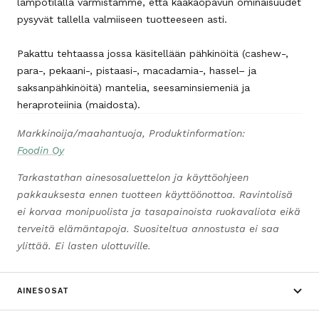
lämpötilalla varmistamme, että kaakaopavun ominaisuudet
pysyvät tallella valmiiseen tuotteeseen asti.
Pakattu tehtaassa jossa käsitellään pähkinöitä (cashew-,
para-, pekaani-, pistaasi-, macadamia-, hassel– ja
saksanpähkinöitä) mantelia, seesaminsiemeniä ja
heraproteiinia (maidosta).
Markkinoija/maahantuoja, Produktinformation:
Foodin Oy
Tarkastathan ainesosaluettelon ja käyttöohjeen
pakkauksesta ennen tuotteen käyttöönottoa. Ravintolisä
ei korvaa monipuolista ja tasapainoista ruokavaliota eikä
terveitä elämäntapoja. Suositeltua annostusta ei saa
ylittää. Ei lasten ulottuville.
AINESOSAT