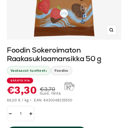
Suurenn
Foodin Sokeroimaton
Raakasuklaamansikka 50 g
›
›
Vastaavat tuotteet
Foodin
SÄÄSTÄ 11%
Alennushinta
€3,30
Normaalihinta
€3,70
Suos. hinta
66,00 € / kg
EAN: 6430048235500
Vähennä
Lisää