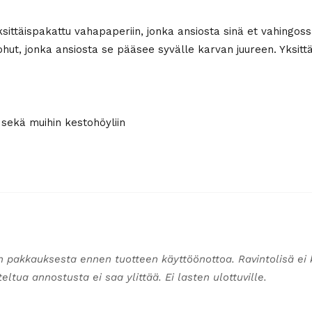
ittäispakattu vahapaperiin, jonka ansiosta sinä et vahingossa 
ohut, jonka ansiosta se pääsee syvälle karvan juureen. Yksitt
 sekä muihin kestohöyliin
n pakkauksesta ennen tuotteen käyttöönottoa. Ravintolisä ei 
ltua annostusta ei saa ylittää. Ei lasten ulottuville.