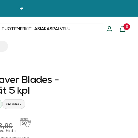
Seuraava
0
TUOTEMERKIT
ASIAKASPALVELU
aver Blades -
t 5 kpl
›
Geisha
hinta
ormaalihinta
3,90
s. hinta