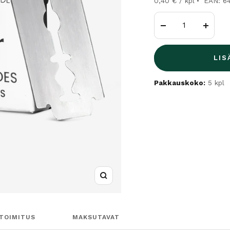
0,40 € / kpl
EAN: 6
Vähennä
Lisää
LIS
Pakkauskoko:
5 kpl
Suurenna
TOIMITUS
MAKSUTAVAT