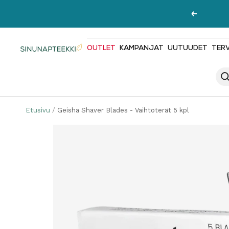
Siirry
Edellinen
sisältöön
OUTLET
KAMPANJAT
UUTUUDET
TER
Sinunapteekki.fi
Etusivu
Geisha Shaver Blades - Vaihtoterät 5 kpl