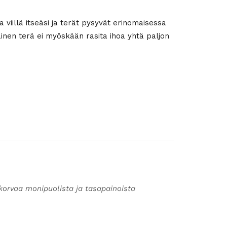
viillä itseäsi ja terät pysyvät erinomaisessa
äinen terä ei myöskään rasita ihoa yhtä paljon
korvaa monipuolista ja tasapainoista