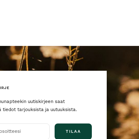
IRJE
nunapteekin uutiskirjeen saat
tiedot tarjouksista ja uutuuksista.
soitteesi
TILAA