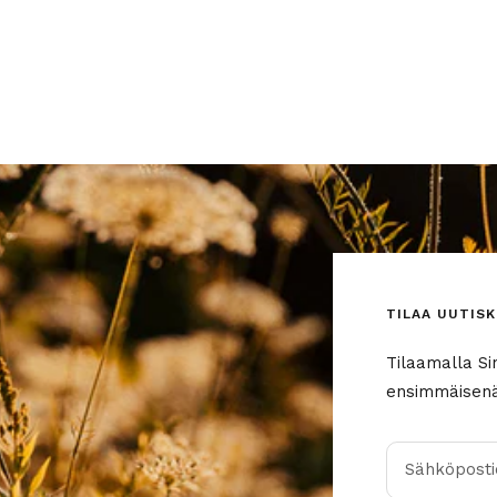
TILAA UUTISK
Tilaamalla Si
ensimmäisenä 
Sähköpostio