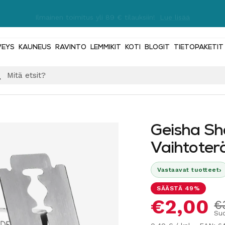
Ilmainen toimitus yli 89 € tilauksiin!
Lue lisää
VEYS
KAUNEUS
RAVINTO
LEMMIKIT
KOTI
BLOGIT
TIETOPAKETIT
Geisha Sh
Vaihtoterä
›
Vastaavat tuotteet
SÄÄSTÄ 49%
Alennus
€2,00
N
€
Suo