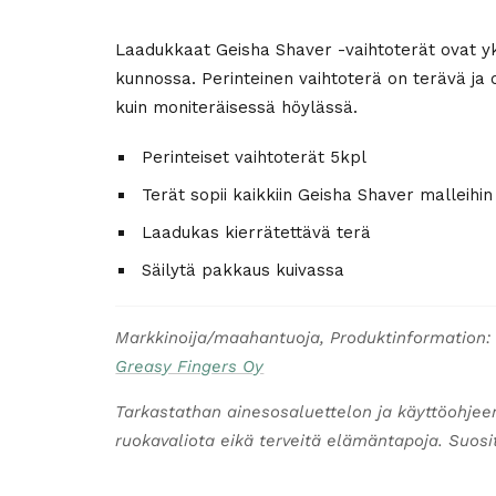
Laadukkaat Geisha Shaver -vaihtoterät ovat yks
kunnossa. Perinteinen vaihtoterä on terävä ja 
kuin moniteräisessä höylässä.
Perinteiset vaihtoterät 5kpl
Terät sopii kaikkiin Geisha Shaver malleihin
Laadukas kierrätettävä terä
Säilytä pakkaus kuivassa
Markkinoija/maahantuoja, Produktinformation:
Greasy Fingers Oy
Tarkastathan ainesosaluettelon ja käyttöohjee
ruokavaliota eikä terveitä elämäntapoja. Suosite