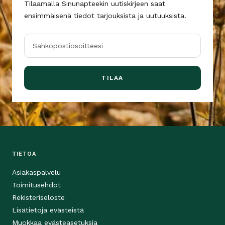
Tilaamalla Sinunapteekin uutiskirjeen saat
ensimmäisenä tiedot tarjouksista ja uutuuksista.
Sähköpostiosoitteesi
TILAA
TIETOA
Asiakaspalvelu
Toimitusehdot
Rekisteriseloste
Lisätietoja evästeistä
Muokkaa evästeasetuksia