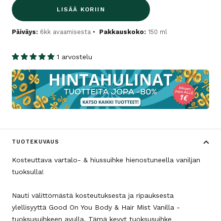
LISÄÄ KORIIN
Päiväys:
6kk avaamisesta
Pakkauskoko:
150 ml
1 arvostelu
TUOTEKUVAUS
Kosteuttava vartalo- & hiussuihke hienostuneella vaniljan
tuoksulla!
Nauti välittömästä kosteutuksesta ja ripauksesta
ylellisyyttä Good On You Body & Hair Mist Vanilla -
tuoksusuihkeen avulla. Tämä kevyt tuoksusuihke