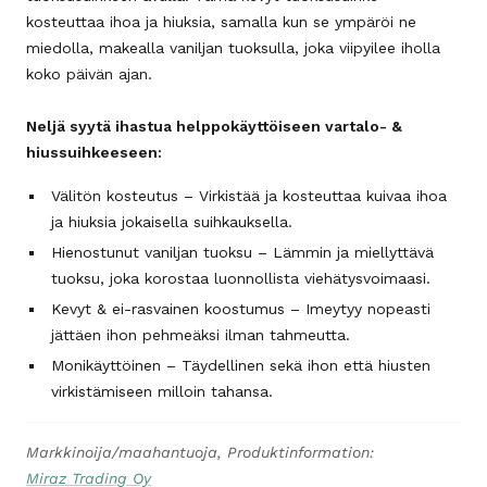
kosteuttaa ihoa ja hiuksia, samalla kun se ympäröi ne
miedolla, makealla vaniljan tuoksulla, joka viipyilee iholla
koko päivän ajan.
Neljä syytä ihastua helppokäyttöiseen vartalo- &
hiussuihkeeseen:
Välitön kosteutus – Virkistää ja kosteuttaa kuivaa ihoa
ja hiuksia jokaisella suihkauksella.
Hienostunut vaniljan tuoksu – Lämmin ja miellyttävä
tuoksu, joka korostaa luonnollista viehätysvoimaasi.
Kevyt & ei-rasvainen koostumus – Imeytyy nopeasti
jättäen ihon pehmeäksi ilman tahmeutta.
Monikäyttöinen – Täydellinen sekä ihon että hiusten
virkistämiseen milloin tahansa.
Markkinoija/maahantuoja, Produktinformation:
Miraz Trading Oy