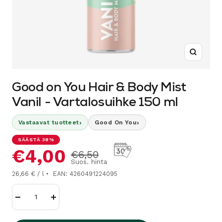
Suurenn
Good on You Hair & Body Mist
Vanil - Vartalosuihke 150 ml
›
›
Vastaavat tuotteet
Good On You
SÄÄSTÄ 38%
Alennushinta
€4,00
Normaalihinta
€6,50
Suos. hinta
26,66 € / l
EAN: 4260491224095
Vähennä
Lisää