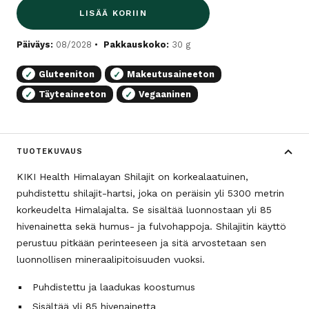
LISÄÄ KORIIN
Päiväys:
08/2028
Pakkauskoko:
30 g
Gluteeniton
Makeutusaineeton
✓
✓
Täyteaineeton
Vegaaninen
✓
✓
TUOTEKUVAUS
KIKI Health Himalayan Shilajit on korkealaatuinen,
puhdistettu shilajit-hartsi, joka on peräisin yli 5300 metrin
korkeudelta Himalajalta. Se sisältää luonnostaan yli 85
hivenainetta sekä humus- ja fulvohappoja. Shilajitin käyttö
perustuu pitkään perinteeseen ja sitä arvostetaan sen
luonnollisen mineraalipitoisuuden vuoksi.
Puhdistettu ja laadukas koostumus
Sisältää yli 85 hivenainetta