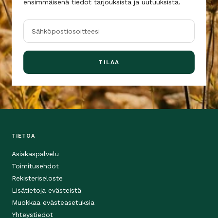
ensimmäisenä tiedot tarjouksista ja uutuuksista.
Sähköpostiosoitteesi
TILAA
TIETOA
Asiakaspalvelu
Toimitusehdot
Rekisteriseloste
Lisätietoja evästeistä
Muokkaa evästeasetuksia
Yhteystiedot