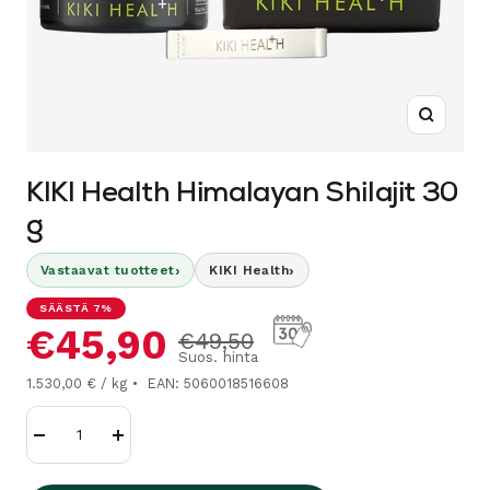
Suurenn
KIKI Health Himalayan Shilajit 30
g
›
›
Vastaavat tuotteet
KIKI Health
SÄÄSTÄ 7%
Alennushinta
€45,90
Normaalihinta
€49,50
Suos. hinta
1.530,00 € / kg
EAN: 5060018516608
Vähennä
Lisää