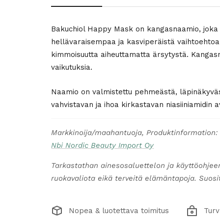
Bakuchiol Happy Mask on kangasnaamio, joka ta
hellävaraisempaa ja kasviperäistä vaihtoehtoa
kimmoisuutta aiheuttamatta ärsytystä. Kangasna
vaikutuksia.
Naamio on valmistettu pehmeästä, läpinäkyvästä
vahvistavan ja ihoa kirkastavan niasiiniamidin a
Markkinoija/maahantuoja, Produktinformation:
Nbi Nordic Beauty Import Oy
Tarkastathan ainesosaluettelon ja käyttöohjee
ruokavaliota eikä terveitä elämäntapoja. Suosite
Nopea & luotettava toimitus
Turv