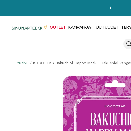
Siirry
Edellinen
sisältöön
OUTLET
KAMPANJAT
UUTUUDET
TER
Sinunapteekki.fi
Etusivu
KOCOSTAR Bakuchiol Happy Mask - Bakuchiol kangasn