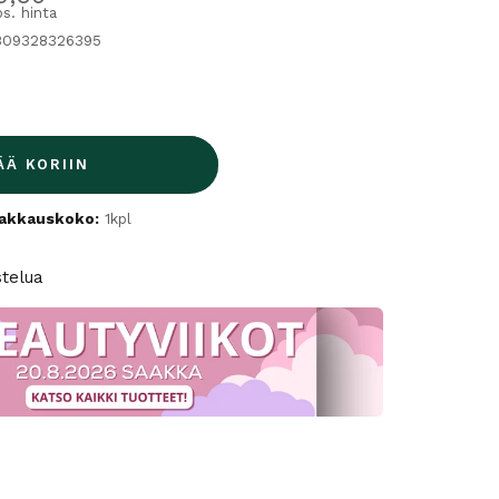
s. hinta
809328326395
ÄÄ KORIIN
akkauskoko:
1kpl
stelua