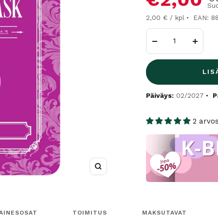
Suo
2,00 € / kpl
EAN: 8
Vähennä
Lisää
LIS
Päiväys:
02/2027
P
2 arvo
Suurenna
AINESOSAT
TOIMITUS
MAKSUTAVAT