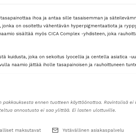
sapainottaa ihoa ja antaa sille tasaisemman ja säteilevämmä
, jonka on osoitettu vähentävän hyperpigmentaatiota ja ryppy
amio sisältää myös CICA Complex -yhdisteen, joka rauhoittaa j
 kuidusta, joka on sekoitus lyocellia ja centella asiatica -uu
vulla naamio jättää iholle tasapainoisen ja rauhoittuneen tunt
n pakkauksesta ennen tuotteen käyttöönottoa. Ravintolisä ei 
ltua annostusta ei saa ylittää. Ei lasten ulottuville.
alliset maksutavat
Ystävällinen asiakaspalvelu