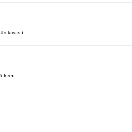
ään kovasti
jälkeen