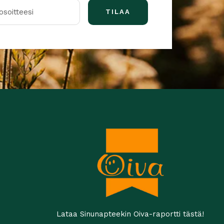
soitteesi
TILAA
Lataa Sinunapteekin Oiva-raportti tästä!