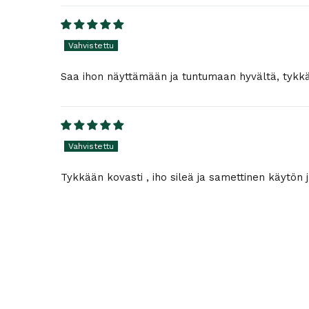
Saa ihon näyttämään ja tuntumaan hyvältä, tykk
Tykkään kovasti , iho sileä ja samettinen käytön 