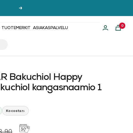
Seuraava
0
TUOTEMERKIT
ASIAKASPALVELU
 Bakuchiol Happy
kuchiol kangasnaamio 1
›
Kocostar
hinta
ormaalihinta
3,90