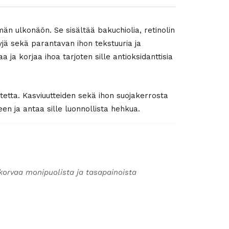
n ulkonäön. Se sisältää bakuchiolia, retinolin
jä sekä parantavan ihon tekstuuria ja
a korjaa ihoa tarjoten sille antioksidanttisia
tetta. Kasviuutteiden sekä ihon suojakerrosta
een ja antaa sille luonnollista hehkua.
korvaa monipuolista ja tasapainoista