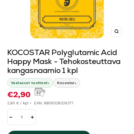
Suurenn
KOCOSTAR Polyglutamic Acid
Happy Mask - Tehokosteuttava
kangasnaamio 1 kpl
›
›
Vastaavat tuotteet
Kocostar
Alennushinta
€2,90
2,90 € / kpl
EAN: 8809328326371
Vähennä
Lisää