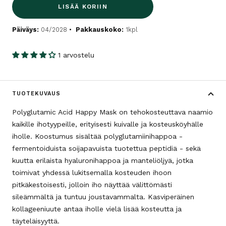
LISÄÄ KORIIN
Päiväys:
04/2028
Pakkauskoko:
1kpl
1 arvostelu
TUOTEKUVAUS
Polyglutamic Acid Happy Mask on tehokosteuttava naamio
kaikille ihotyypeille, erityisesti kuivalle ja kosteusköyhälle
iholle. Koostumus sisältää polyglutamiinihappoa -
fermentoiduista soijapavuista tuotettua peptidiä - sekä
kuutta erilaista hyaluronihappoa ja manteliöljyä, jotka
toimivat yhdessä lukitsemalla kosteuden ihoon
pitkäkestoisesti, jolloin iho näyttää välittömästi
sileämmältä ja tuntuu joustavammalta. Kasviperäinen
kollageeniuute antaa iholle vielä lisää kosteutta ja
täyteläisyyttä.