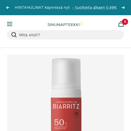
Siirry
HINTAHULINAT käynnissä nyt
- tuotteita alkaen 0,49€
Edellinen
Seur
sisältöön
0
Sinunapteekki.fi
Navigaatio