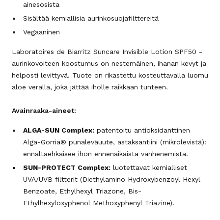
ainesosista
Sisältää kemiallisia aurinkosuojafilttereitä
Vegaaninen
Laboratoires de Biarritz Suncare Invisible Lotion SPF50 -
aurinkovoiteen koostumus on nestemäinen, ihanan kevyt ja
helposti levittyvä. Tuote on rikastettu kosteuttavalla luomu
aloe veralla, joka jättää iholle raikkaan tunteen.
Avainraaka-aineet:
ALGA-SUN Complex:
patentoitu antioksidanttinen
Alga-Gorria® punaleväuute, astaksantiini (mikrolevistä):
ennaltaehkäisee ihon ennenaikaista vanhenemista.
SUN-PROTECT Complex:
luotettavat kemialliset
UVA/UVB filtterit (Diethylamino Hydroxybenzoyl Hexyl
Benzoate, Ethylhexyl Triazone, Bis-
Ethylhexyloxyphenol Methoxyphenyl Triazine).