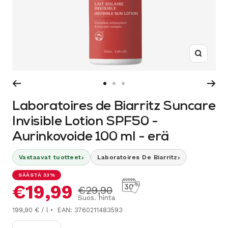
Suurenn
Siirry
Siirry
Siirry
sivulle
sivulle
sivulle
Laboratoires de Biarritz Suncare
1
2
3
Invisible Lotion SPF50 -
Aurinkovoide 100 ml - erä
›
›
Vastaavat tuotteet
Laboratoires De Biarritz
SÄÄSTÄ 33%
Alennushinta
€19,99
Normaalihinta
€29,90
Suos. hinta
199,90 € / l
EAN: 3760211483593