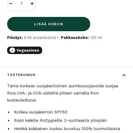
Vähennä
Lisää
LISÄÄ KORIIN
Päiväys:
8 kk avaamisesta
Pakkauskoko:
100 ml
Vegaaninen
✓
TUOTEKUVAUS
Tämä korkean suojakertoimen aurinkosuojavoide suojaa
ihoa UVA- ja UVB-säteiltä pitäen samalla ihon
kosteutettuna!
Korkea suojakerroin SPF50
Sopii kaikille ihotyypeille 3-vuotiaasta ylöspäin
Herkkä kukkainen tuoksu koostuu 100% luonnollisista