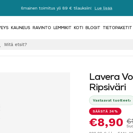
Ilmainen toimitus yli 89 € tilauksiin!
Lue lisää
VEYS
KAUNEUS
RAVINTO
LEMMIKIT
KOTI
BLOGIT
TIETOPAKETIT
Lavera Vo
Ripsiväri
›
Vastaavat tuotteet
SÄÄSTÄ 34%
Alennus
€8,90
N
€
Suo