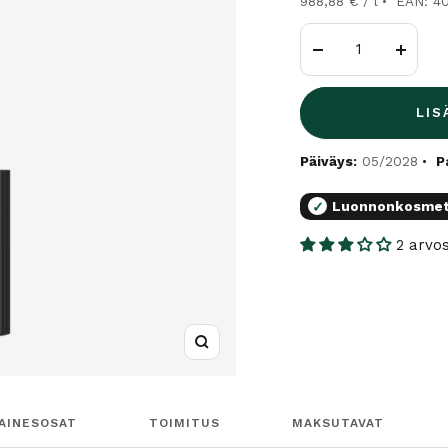
988,88 € / l
EAN: 4
Vähennä
Lisää
LIS
Päiväys:
05/2028
P
Luonnonkosmet
✓
2 arvo
Suurenna
AINESOSAT
TOIMITUS
MAKSUTAVAT