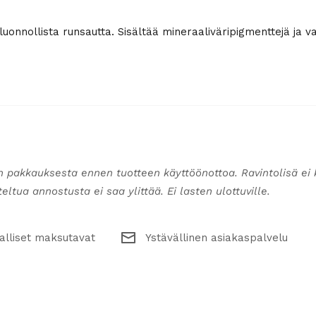
 luonnollista runsautta. Sisältää mineraaliväripigmenttejä ja v
n pakkauksesta ennen tuotteen käyttöönottoa. Ravintolisä ei 
ltua annostusta ei saa ylittää. Ei lasten ulottuville.
alliset maksutavat
Ystävällinen asiakaspalvelu