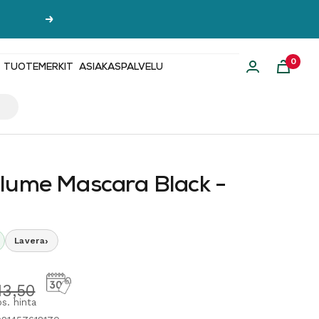
Seuraava
0
TUOTEMERKIT
ASIAKASPALVELU
lume Mascara Black -
›
Lavera
hinta
ormaalihinta
13,50
s. hinta