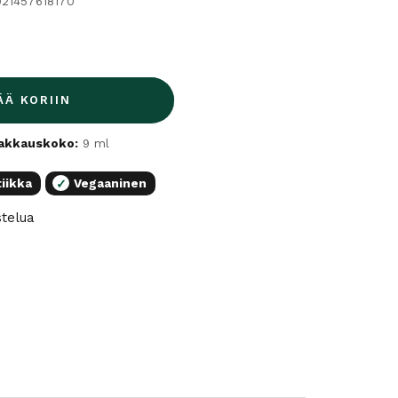
021457618170
ÄÄ KORIIN
akkauskoko:
9 ml
iikka
Vegaaninen
✓
stelua