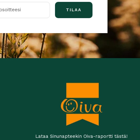
soitteesi
TILAA
Lataa Sinunapteekin Oiva-raportti tästä!