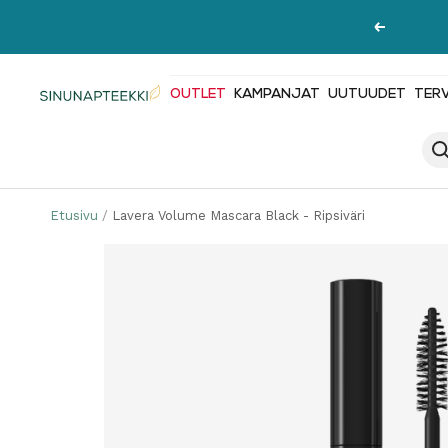
Siirry
Edellinen
sisältöön
OUTLET
KAMPANJAT
UUTUUDET
TER
Sinunapteekki.fi
Etusivu
Lavera Volume Mascara Black - Ripsiväri