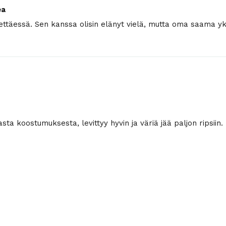
ea
tettäessä. Sen kanssa olisin elänyt vielä, mutta oma saama yks
sta koostumuksesta, levittyy hyvin ja väriä jää paljon ripsiin.