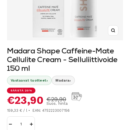
Suurenn
Madara Shape Caffeine-Mate
Cellulite Cream - Selluliittivoide
150 ml
›
›
Vastaavat tuotteet
Madara
SÄÄSTÄ 20%
Alennushinta
€23,90
Normaalihinta
€29,90
Suos. hinta
159,33 € / l
EAN: 4752223007156
Vähennä
Lisää