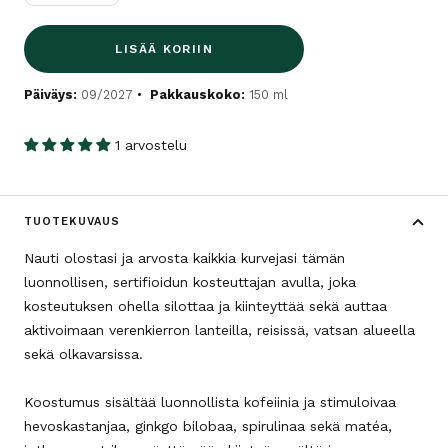
LISÄÄ KORIIN
Päiväys:
09/2027
Pakkauskoko:
150 ml
1 arvostelu
TUOTEKUVAUS
Nauti olostasi ja arvosta kaikkia kurvejasi tämän
luonnollisen, sertifioidun kosteuttajan avulla, joka
kosteutuksen ohella silottaa ja kiinteyttää sekä auttaa
aktivoimaan verenkierron lanteilla, reisissä, vatsan alueella
sekä olkavarsissa.
Koostumus sisältää luonnollista kofeiinia ja stimuloivaa
hevoskastanjaa, ginkgo bilobaa, spirulinaa sekä matéa,