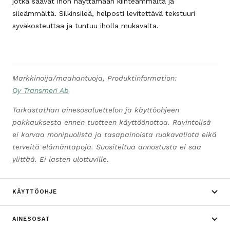
jotka saavat ihon näyttämään kiinteämmältä ja
sileämmältä. Silkinsileä, helposti levitettävä tekstuuri
syväkosteuttaa ja tuntuu iholla mukavalta.
Markkinoija/maahantuoja, Produktinformation:
Oy Transmeri Ab
Tarkastathan ainesosaluettelon ja käyttöohjeen
pakkauksesta ennen tuotteen käyttöönottoa. Ravintolisä
ei korvaa monipuolista ja tasapainoista ruokavaliota eikä
terveitä elämäntapoja. Suositeltua annostusta ei saa
ylittää. Ei lasten ulottuville.
KÄYTTÖOHJE
AINESOSAT