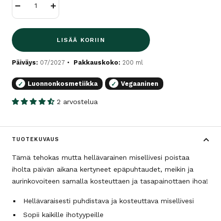
Vähennä
Lisää
LISÄÄ KORIIN
Päiväys:
07/2027
Pakkauskoko:
200 ml
Luonnonkosmetiikka
Vegaaninen
✓
✓
2 arvostelua
TUOTEKUVAUS
Tämä tehokas mutta hellävarainen misellivesi poistaa
iholta päivän aikana kertyneet epäpuhtaudet, meikin ja
aurinkovoiteen samalla kosteuttaen ja tasapainottaen ihoa!
Hellävaraisesti puhdistava ja kosteuttava misellivesi
Sopii kaikille ihotyypeille