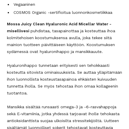
Vegaaninen
COSMOS Organic -sertifioitua luonnonkosmetiikkaa
Mossa Juicy Clean Hyaluronic Acid Micellar Water -
misellivesi
puhdistaa, tasapainottaa ja kosteuttaa ihoa
kolmitehoisen koostumuksensa avulla, joka tekee siitä
mainion tuotteen päivittäiseen käyttöön. Koostumuksen
sydämessä ovat hyaluronihappo ja mansikkauute.
Hyaluronihappo tunnetaan erityisesti sen tehokkaasti
kosteutta sitovista ominaisuuksista. Se auttaa ylläpitämään
ihon luonnollista kosteustasapainoa ehkäisten kuivuuden
tunnetta iholla. Se myös tehostaa ihon omaa kollageenin
tuotantoa.
Mansikka sisältää runsaasti omega-3 ja -6-rasvahappoja
sekä E-vitamiinia, jotka yhdessä tarjoavat iholle tehokasta
antioksidanttista suojaa ulkoisilta stressitekijöiltä. Uutteen
sisältämät luonnolliset sokerit tehostavat kosteuttavia