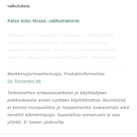
vaikutuksia.
Katso koko Mossa -valikoimamme!
Avainsanat: kosteuttava misellivesi, antioksidantit,
vegaaninen kosmetiikka, vegaaninen misellivesi,
vegaaninen ihonhoito, kuiva iho, luonnonkosmetiikka,
ecocert, vesipohjainen puhdistustuote, meikinpoisto
Markkinoija/maahantuoja, Produktinformation:
Oy Transmeri Ab
Tarkastathan ainesosaluettelon ja käyttöohjeen
pakkauksesta ennen tuotteen käyttöönottoa. Ravintolisä
ei korvaa monipuolista ja tasapainoista ruokavaliota eikä
terveitä elämäntapoja. Suositeltua annostusta ei saa
ylittää. Ei lasten ulottuville.