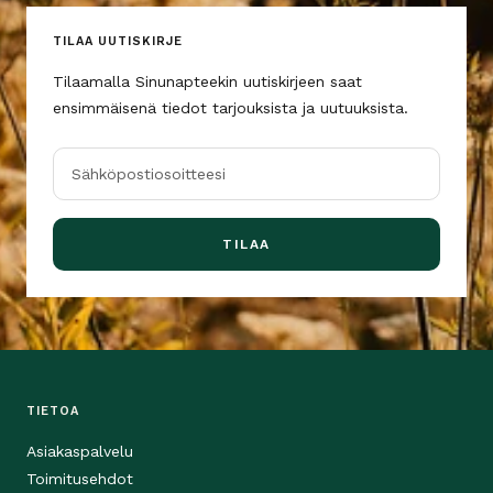
TILAA UUTISKIRJE
Tilaamalla Sinunapteekin uutiskirjeen saat
ensimmäisenä tiedot tarjouksista ja uutuuksista.
Sähköpostiosoitteesi
TILAA
TIETOA
Asiakaspalvelu
Toimitusehdot