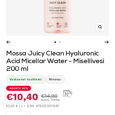
Suurenn
Siirry
Siirry
sivulle
sivulle
Mossa Juicy Clean Hyaluronic
1
2
Acid Micellar Water - Misellivesi
200 ml
›
›
Vastaavat tuotteet
Mossa
SÄÄSTÄ 30%
Alennushinta
€10,40
Normaalihinta
€14,90
Suos. hinta
52,00 € / l
EAN: 4752223011245