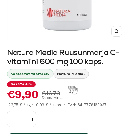
Suurenn
Natura Media Ruusunmarja C-
vitamiini 600 mg 100 kaps.
›
›
Vastaavat tuotteet
Natura Media
SÄÄSTÄ 41%
Alennushinta
€9,90
Normaalihinta
€16,70
Suos. hinta
123,75 € / kg
0,09 € / kaps.
EAN: 6417778163037
Vähennä
Lisää