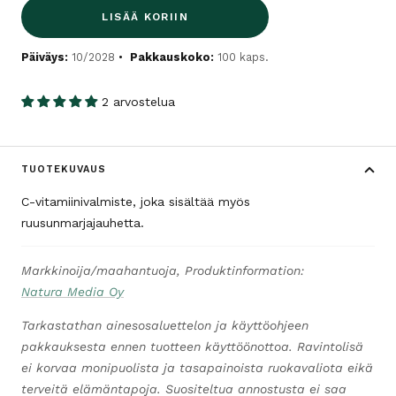
LISÄÄ KORIIN
Päiväys:
10/2028
Pakkauskoko:
100 kaps.
2 arvostelua
TUOTEKUVAUS
C-vitamiinivalmiste, joka sisältää myös
ruusunmarjajauhetta.
Markkinoija/maahantuoja, Produktinformation:
Natura Media Oy
Tarkastathan ainesosaluettelon ja käyttöohjeen
pakkauksesta ennen tuotteen käyttöönottoa. Ravintolisä
ei korvaa monipuolista ja tasapainoista ruokavaliota eikä
terveitä elämäntapoja. Suositeltua annostusta ei saa